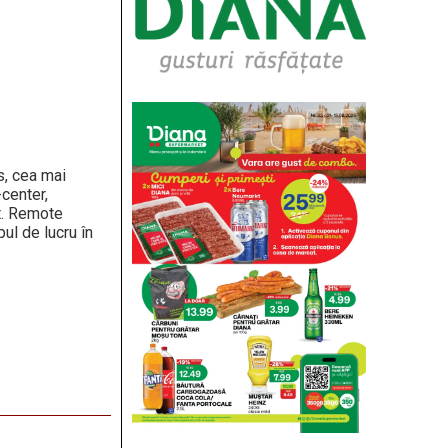
e
, cea mai
-center,
t. Remote
pul de lucru în