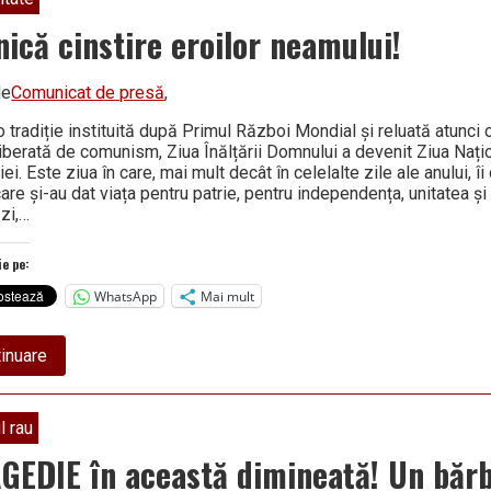
pentru
a
nică cinstire eroilor neamului!
lucra
de
oriunde
de
Comunicat de presă
,
o tradiție instituită după Primul Război Mondial și reluată atunci 
liberată de comunism, Ziua Înălțării Domnului a devenit Ziua Națio
i. Este ziua în care, mai mult decât în celelalte zile ale anului, îi
are și-au dat viața pentru patrie, pentru independența, unitatea și
ăzi,…
ie pe:
WhatsApp
Mai mult
about
inuare
Veșnică
cinstire
eroilor
neamului!
l rau
GEDIE în această dimineață! Un bărb