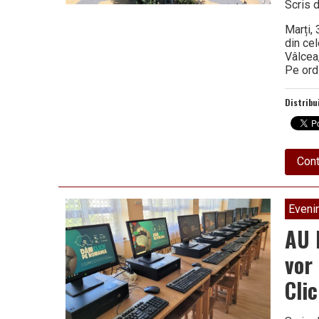
Scris 
Marți,
din cel
Vâlcea
Pe ordi
Distribu
Cont
Eveni
AU 
vor
Cli