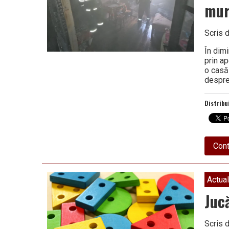
mur
Scris 
În dimi
prin ap
o casă
despre 
Distribu
Cont
Actual
Juc
Scris 