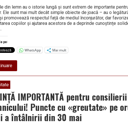
o
ile din lemn au o istorie lungă și sunt extrem de importante pent
comună
or. Ele sunt mai mult decât simple obiecte de joacă – au o legătur
din
județ
 și promovează respectul față de mediul înconjurător, dar favoriz
tarea copiilor și ajutarea acestora de a deprinde cunoștințe solid
…
ie pe:
WhatsApp
Mai mult
about
inuare
Jucăriile
din
lemn
și
itate
respectul
față
INȚĂ IMPORTANTĂ pentru consilierii l
de
natură
nicului! Puncte cu «greutate» pe or
i a întâlnirii din 30 mai