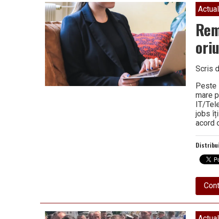
Vâlcea
Actual
Rem
ori
Scris 
Peste 
mare pl
IT/Tel
jobs îț
acord 
Distribu
Cont
Actual