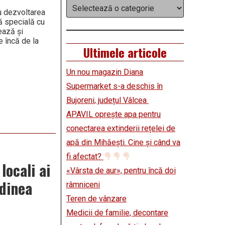
Categorii
ru dezvoltarea
ă specială cu
ează și
e încă de la
Ultimele articole
Un nou magazin Diana
Supermarket s-a deschis în
Bujoreni, județul Vâlcea
APAVIL oprește apa pentru
conectarea extinderii rețelei de
apă din Mihăești. Cine și când va
fi afectat?
ocali ai
«Vârsta de aur», pentru încă doi
dinea
râmniceni
Teren de vânzare
Medicii de familie, decontare