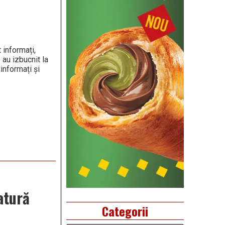
 informați,
 au izbucnit la
informați și
atură
Categorii