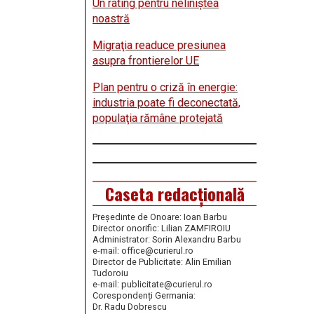
Un rating pentru neliniştea
noastră
Migraţia readuce presiunea
asupra frontierelor UE
Plan pentru o criză în energie:
industria poate fi deconectată,
populaţia rămâne protejată
Caseta redacțională
Președinte de Onoare: Ioan Barbu
Director onorific: Lilian ZAMFIROIU
Administrator: Sorin Alexandru Barbu
e-mail: office@curierul.ro
Director de Publicitate: Alin Emilian
Tudoroiu
e-mail: publicitate@curierul.ro
Corespondenți Germania:
Dr. Radu Dobrescu