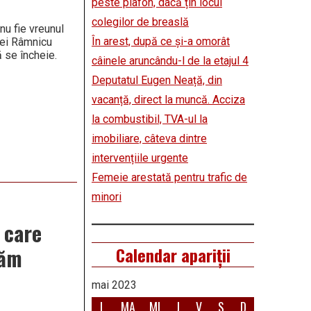
peste plafon, dacă țin locul
colegilor de breaslă
nu fie vreunul
În arest, după ce și-a omorât
riei Râmnicu
 se încheie.
câinele aruncându-l de la etajul 4
Deputatul Eugen Neață, din
vacanță, direct la muncă. Acciza
la combustibil, TVA-ul la
imobiliare, câteva dintre
intervențiile urgente
Femeie arestată pentru trafic de
minori
 care
Dăm
Calendar apariții
mai 2023
L
MA
MI
J
V
S
D