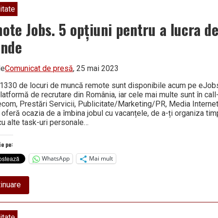
itate
ote Jobs. 5 opțiuni pentru a lucra d
unde
de
Comunicat de presă
, 25 mai 2023
1330 de locuri de muncă remote sunt disponibile acum pe eJobs
atformă de recrutare din România, iar cele mai multe sunt în call
ecom, Prestări Servicii, Publicitate/Marketing/PR, Media Interne
i oferă ocazia de a îmbina jobul cu vacanțele, de a-ți organiza tim
cu alte task-uri personale…
ie pe:
WhatsApp
Mai mult
about
inuare
Remote
Jobs.
5
opțiuni
itate