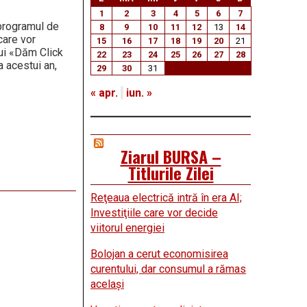
1
2
3
4
5
6
7
 programul de
8
9
10
11
12
13
14
care vor
15
16
17
18
19
20
21
lui «Dăm Click
22
23
24
25
26
27
28
 acestui an,
29
30
31
« apr.
iun. »
Ziarul BURSA –
Titlurile Zilei
Reţeaua electrică intră în era AI;
Investiţiile care vor decide
viitorul energiei
Bolojan a cerut economisirea
curentului, dar consumul a rămas
acelaşi