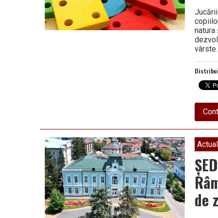
Jucări
copiil
natura
dezvol
vârste
Distribu
Cont
Actual
ȘED
Râm
de z