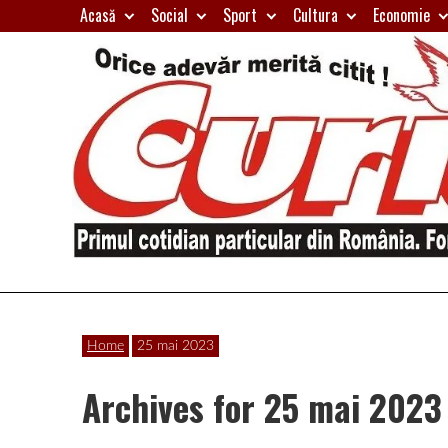
Skip
Acasă
Social
Sport
Cultura
Economie
to
content
Primul
Curierul
cotidian
Home
25 mai 2023
particular
de
din
Archives for 25 mai 2023
România