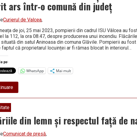
it ars într-o comună din județ
de
Curierul de Valcea
,
neața de joi, 25 mai 2023, pompierii din cadrul ISU Vâlcea au fost
el la 112, la ora 08.47, despre producerea unui incendiu. Flăcările
 situată din satul Aninoasa din comuna Glăvile. Pompierii au fost 
faptul că proprietarul locuinței ar fi rămas blocat în interiorul…
ie pe:
WhatsApp
Mai mult
about
inuare
TRAGEDIE
în
această
dimineață!
itate
Un
bărbat
ăriile din lemn și respectul față de n
a
murit
ars
de
Comunicat de presă
,
într-