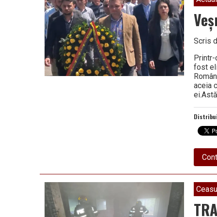
Veș
Scris 
Printr-
fost e
Românie
aceia c
ei.Ast
Distribu
Cont
Ceasu
TRA