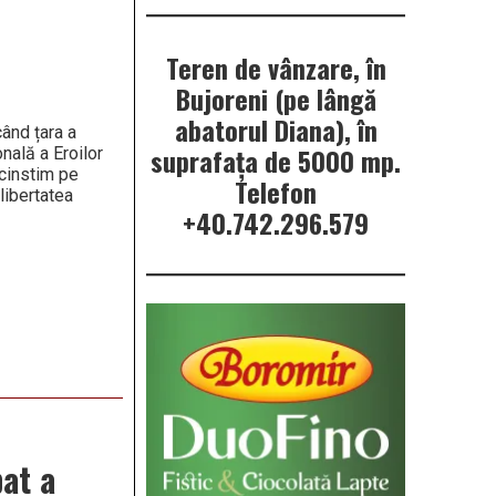
Teren de vânzare, în
Bujoreni (pe lângă
abatorul Diana), în
când țara a
suprafața de 5000 mp.
nală a Eroilor
 cinstim pe
Telefon
 libertatea
+40.742.296.579
at a