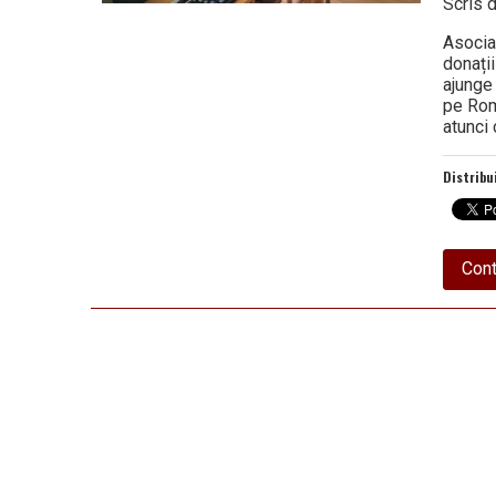
Scris 
Asocia
donați
ajunge 
pe Rom
atunci
Distribu
Cont