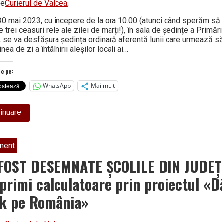
de
Curierul de Valcea
,
 30 mai 2023, cu începere de la ora 10.00 (atunci când sperăm să 
e trei ceasuri rele ale zilei de marți!), în sala de ședințe a Primă
, se va desfășura ședința ordinară aferentă lunii care urmează să
nea de zi a întâlnirii aleșilor locali ai…
ie pe:
WhatsApp
Mai mult
about
inuare
ȘEDINȚĂ
IMPORTANTĂ
pentru
consilierii
ment
locali
ai
FOST DESEMNATE ȘCOLILE DIN JUDEȚ
Râmnicului!
Puncte
 primi calculatoare prin proiectul «
cu
«greutate»
ck pe România»
pe
ordinea
de