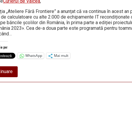
zi
de
Curierul de Valcea
,
a
întâlnirii
ția „Ateliere Fără Frontiere” a anunțat că va continua în acest an
din
i de calculatoare cu alte 2.000 de echipamente IT recondiționate 
30
pe băncile școlilor din România, în prima parte a ediției proiectu
mai
ânia 2023». Cea de-a doua parte este programată pentru toamna
 când…
ie pe:
WhatsApp
Mai mult
about
inuare
AU
FOST
DESEMNATE
ȘCOLILE
DIN
JUDEȚ
care
vor
primi
calculatoare
prin
proiectul