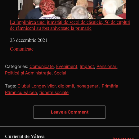
La împlinirea unei jumătăţi de secol de căsnicie, 56 de cupluri
de râmniceni au fost aniversate la primărie
Dată
23 decembrie 2021
În legătură cu
Comunicate
Categories:
Comunicate
,
Eveniment
,
Impact
,
Pensionari
,
Politică și Administrație
,
Social
Tags:
Clubul Longevivilor
,
diplomă
,
nonagenari
,
Primăria
Râmnicu Vâlcea
,
tichete sociale
Leave a Comment
Curierul de Vâlcea