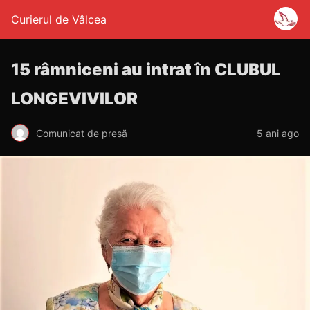
Curierul de Vâlcea
15 râmniceni au intrat în CLUBUL
LONGEVIVILOR
Comunicat de presă
5 ani ago