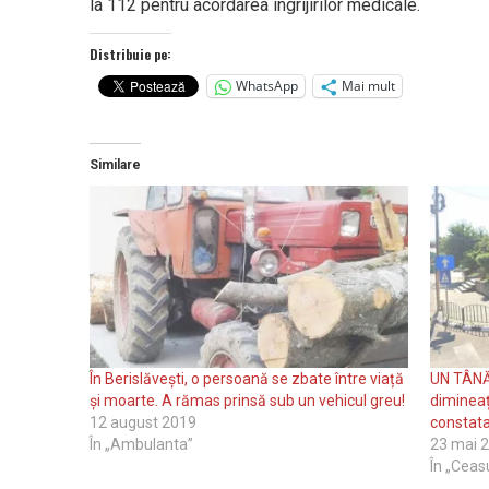
la 112 pentru acordarea îngrijirilor medicale.
Distribuie pe:
WhatsApp
Mai mult
Similare
În Berislăvești, o persoană se zbate între viață
UN TÂNĂ
și moarte. A rămas prinsă sub un vehicul greu!
dimineaț
12 august 2019
constata
În „Ambulanta”
23 mai 
În „Ceas