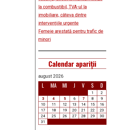
la combustibil, TVA-ul la
imobiliare, câteva dintre
intervențiile urgente
Femeie arestată pentru trafic de
minori
Calendar apariții
august 2026
L
MA
MI
J
V
S
D
1
2
3
4
5
6
7
8
9
10
11
12
13
14
15
16
17
18
19
20
21
22
23
24
25
26
27
28
29
30
31