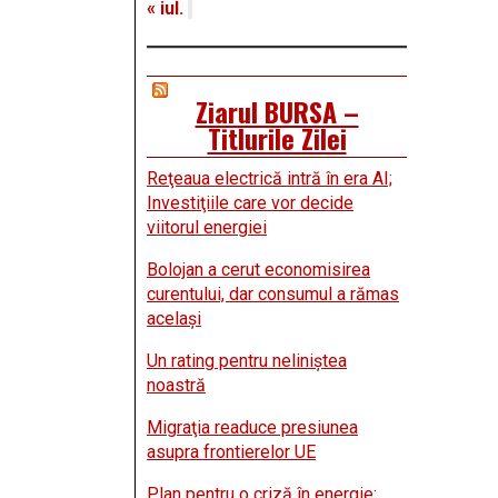
« iul.
Ziarul BURSA –
Titlurile Zilei
Reţeaua electrică intră în era AI;
Investiţiile care vor decide
viitorul energiei
Bolojan a cerut economisirea
curentului, dar consumul a rămas
acelaşi
Un rating pentru neliniştea
noastră
Migraţia readuce presiunea
asupra frontierelor UE
Plan pentru o criză în energie: