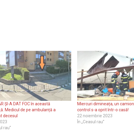
R ȘI-A DAT FOC în această
Miercuri dimineața, un camion
ă. Medicul de pe ambulanță a
control s-a oprit într-o casă!
t decesul
22 noiembrie 2023
2023
În „Ceasul rau”
ul rau”