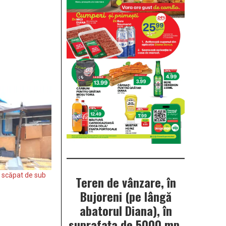
 scăpat de sub
Teren de vânzare, în
Bujoreni (pe lângă
abatorul Diana), în
suprafața de 5000 mp.