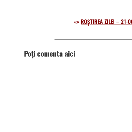
««
ROȘTIREA ZILEI – 21-0
Poți comenta aici