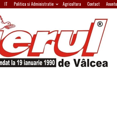
IT
Politica si Administratie
Agricultura
Contact
Anuntu
H
W
A