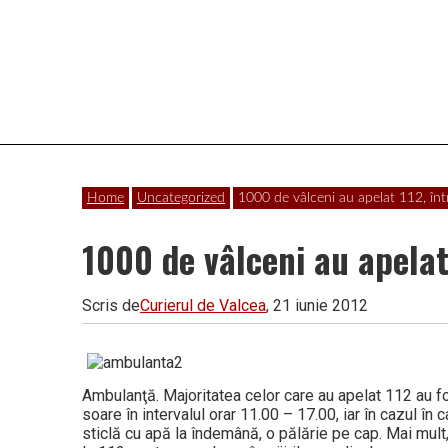
Vâlcea
Home
Uncategorized
1000 de vâlceni au apelat 112, în
1000 de vâlceni au apelat
Scris de
Curierul de Valcea
, 21 iunie 2012
Ambulanţă. Majori­tatea celor care au apelat 112 au f
soare în intervalul orar 11.00 – 17.00, iar în cazul în
sticlă cu apă la înde­mână, o pălărie pe cap. Mai mu