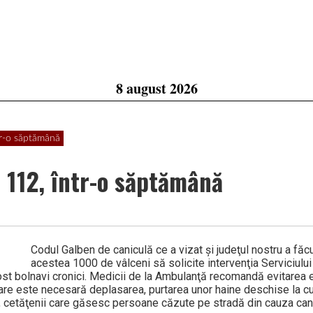
8 august 2026
tr-o săptămână
 112, într-o săptămână
Codul Galben de caniculă ce a vizat şi judeţul nostru a făcu
acestea 1000 de vâlceni să solicite intervenţia Serviciului
ost bolnavi cronici. Medicii de la Ambulanţă recomandă evitarea e
 care este necesară deplasarea, purta­rea unor haine deschise la cul
lt, cetăţenii care găsesc persoane căzute pe stradă din cauza can