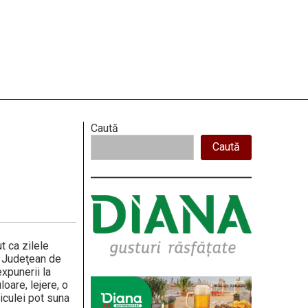
Right
Caută
Caută
Asides
t ca zilele
 Jude­ţean de
xpunerii la
oa­re, lejere, o
iculei pot suna