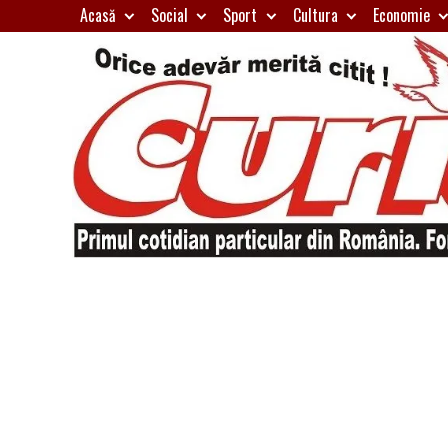
Skip
Acasă
Social
Sport
Cultura
Economie
to
content
Primul
Curierul
cotidian
particular
de
din
România