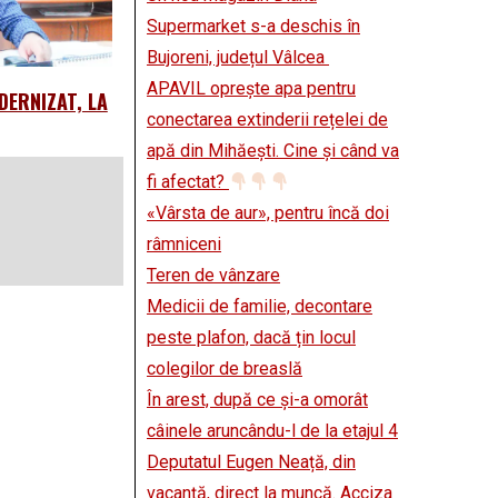
Supermarket s-a deschis în
Bujoreni, județul Vâlcea
APAVIL oprește apa pentru
DERNIZAT, LA
conectarea extinderii rețelei de
apă din Mihăești. Cine și când va
fi afectat?
«Vârsta de aur», pentru încă doi
râmniceni
Teren de vânzare
Medicii de familie, decontare
peste plafon, dacă țin locul
colegilor de breaslă
În arest, după ce și-a omorât
câinele aruncându-l de la etajul 4
Deputatul Eugen Neață, din
vacanță, direct la muncă. Acciza