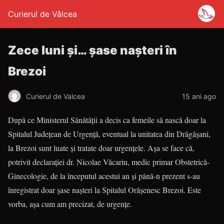
Curierul de Vâlcea
Zece luni și… șase nașteri în
Brezoi
Curierul de Valcea
15 ani ago
După ce Ministerul Sănătății a decis ca femeile să nască doar la
Spitalul Județean de Urgență, eventual la unitatea din Drăgășani,
la Brezoi sunt luate și tratate doar urgențele. Așa se face că,
potrivit declarației dr. Nicolae Văcariu, medic primar Obstetrică-
Ginecologie, de la începutul acestui an și până-n prezent s-au
înregistrat doar șase nașteri la Spitalul Orășenesc Brezoi. Este
vorba, așa cum am precizat, de urgențe.