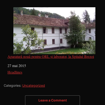
Aparatură nouă pentru ORL și laborator, la Spitalul Brezoi
Dată
27 mai 2015
În legătură cu
Headlines
Categories:
Uncategorized
Leave a Comment