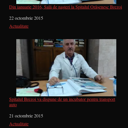
Din ianuarie 2016, Sală de naşteri la Spitalul Orăşenesc Brezoi
Dată
22 octombrie 2015
În legătură cu
Actualitate
Spitalul Brezoi va dispune de un incubator pentru transport
auto
Dată
21 octombrie 2015
În legătură cu
Actualitate