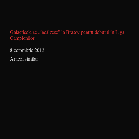
Galacticele se „încălzesc” la Braşov pentru debutul în Liga
Campionilor
Dată
8 octombrie 2012
În legătură cu
Articol similar