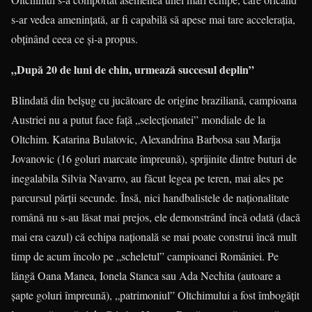
s-ar vedea ameninţată, ar fi capabilă să apese mai tare acceleraţia,
obţinând ceea ce şi-a propus.
„După 20 de luni de chin, urmează succesul deplin”
Blindată din belşug cu jucătoare de origine braziliană, campioana
Austriei nu a putut face faţă „selecţionatei” mondiale de la
Oltchim. Katarina Bulatovic, Alexandrina Barbosa sau Marija
Jovanovic (16 goluri marcate împreună), sprijinite dintre buturi de
inegalabila Silvia Navarro, au făcut legea pe teren, mai ales pe
parcursul părţii secunde. Însă, nici handbalistele de naţionalitate
română nu s-au lăsat mai prejos, ele demonstrând încă odată (dacă
mai era cazul) că echipa naţională se mai poate construi încă mult
timp de acum încolo pe „scheletul” campioanei României. Pe
lângă Oana Manea, Ionela Stanca sau Ada Nechita (autoare a
şapte goluri împreună), „patrimoniul” Oltchimului a fost îmbogăţit