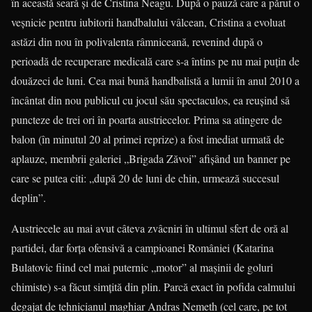
în această seară şi de Cristina Neagu. După o pauză care a părut o
veşnicie pentru iubitorii handbalului vâlcean, Cristina a evoluat
astăzi din nou în polivalenta râmniceană, revenind după o
perioadă de recuperare medicală care s-a întins pe nu mai puţin de
douăzeci de luni. Cea mai bună handbalistă a lumii în anul 2010 a
încântat din nou publicul cu jocul său spectaculos, ea reuşind să
puncteze de trei ori în poarta austriecelor. Prima sa atingere de
balon (în minutul 20 al primei reprize) a fost imediat urmată de
aplauze, membrii galeriei „Brigada Zăvoi” afişând un banner pe
care se putea citi: „după 20 de luni de chin, urmează succesul
deplin”.
Austriecele au mai avut câteva zvâcniri în ultimul sfert de oră al
partidei, dar forţa ofensivă a campioanei României (Katarina
Bulatovic fiind cel mai puternic „motor” al maşinii de goluri
chimiste) s-a făcut simţită din plin. Parcă exact în pofida calmului
degajat de tehnicianul maghiar Andras Nemeth (cel care, pe tot