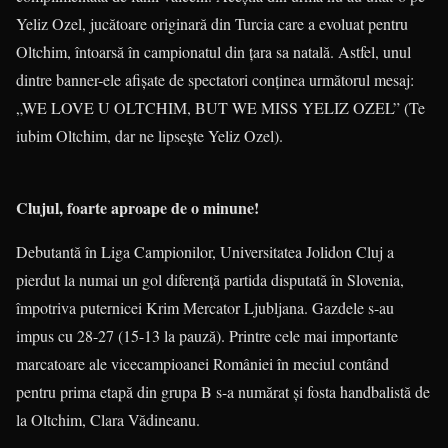
Yeliz Ozel, jucătoare originară din Turcia care a evoluat pentru
Oltchim, întoarsă în campionatul din ţara sa natală. Astfel, unul
dintre banner-ele afişate de spectatori conţinea următorul mesaj:
„WE LOVE U OLTCHIM, BUT WE MISS YELIZ OZEL” (Te
iubim Oltchim, dar ne lipseşte Yeliz Ozel).
Clujul, foarte aproape de o minune!
Debutantă în Liga Campionilor, Universitatea Jolidon Cluj a
pierdut la numai un gol diferenţă partida disputată în Slovenia,
împotriva puternicei Krim Mercator Ljubljana. Gazdele s-au
impus cu 28-27 (15-13 la pauză). Printre cele mai importante
marcatoare ale vicecampioanei României în meciul contând
pentru prima etapă din grupa B s-a numărat şi fosta handbalistă de
la Oltchim, Clara Vădineanu.