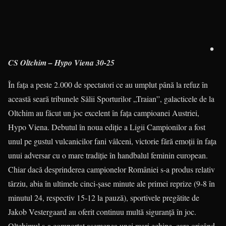
•
CS Oltchim – Hypo Viena 30-25
În faţa a peste 2.000 de spectatori ce au umplut până la refuz în
această seară tribunele Sălii Sporturilor „Traian”, galacticele de la
Oltchim au făcut un joc excelent în faţa campioanei Austriei,
Hypo Viena. Debutul în noua ediţie a Ligii Campionilor a fost
unul pe gustul vulcanicilor fani vâlceni, victorie fără emoţii în faţa
unui adversar cu o mare tradiţie în handbalul feminin european.
Chiar dacă desprinderea campionelor României s-a produs relativ
târziu, abia în ultimele cinci-şase minute ale primei reprize (9-8 în
minutul 24, respectiv 15-12 la pauză), sportivele pregătite de
Jakob Vestergaard au oferit continuu multă siguranţă în joc.
Oltchimul s-a comportat asemenea unei mari echipe, care oricând