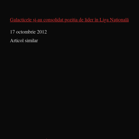
Galacticele şi-au consolidat poziţia de lider în Liga Naţională
Dată
17 octombrie 2012
În legătură cu
Articol similar