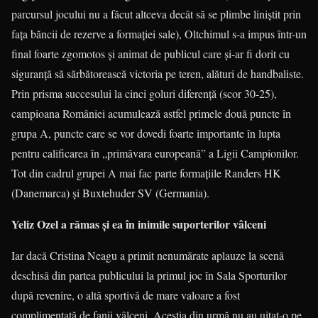
parcursul jocului nu a făcut altceva decât să se plimbe liniştit prin
faţa băncii de rezerve a formaţiei sale), Oltchimul s-a impus într-un
final foarte zgomotos şi animat de publicul care şi-ar fi dorit cu
siguranţă să sărbătorească victoria pe teren, alături de handbaliste.
Prin prisma succesului la cinci goluri diferenţă (scor 30-25),
campioana României acumulează astfel primele două puncte în
grupa A, puncte care se vor dovedi foarte importante în lupta
pentru calificarea în „primăvara europeană” a Ligii Campionilor.
Tot din cadrul grupei A mai fac parte formaţiile Randers HK
(Danemarca) şi Buxtehuder SV (Germania).
Yeliz Ozel a rămas şi ea în inimile suporterilor vâlceni
Iar dacă Cristina Neagu a primit nenumărate aplauze la scenă
deschisă din partea publicului la primul joc în Sala Sporturilor
după revenire, o altă sportivă de mare valoare a fost
complimentată de fanii vâlceni. Aceştia din urmă nu au uitat-o pe