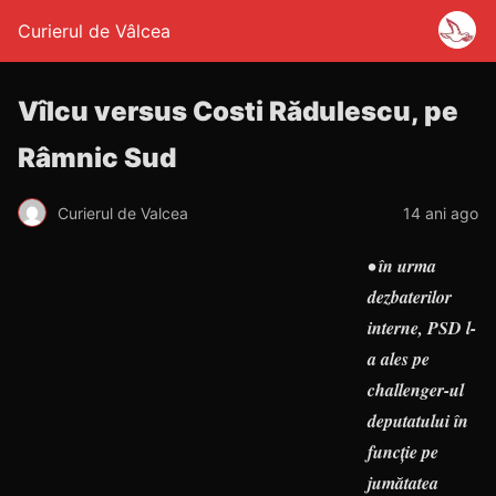
Curierul de Vâlcea
Vîlcu versus Costi Rădulescu, pe
Râmnic Sud
Curierul de Valcea
14 ani ago
• în urma
dezbaterilor
interne, PSD l-
a ales pe
challenger-ul
deputatului în
funcţie pe
jumătatea