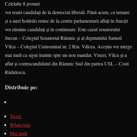
Celelalte 8 posturi
vor reuni candidați de la democrat-liberali. Până acum, ca urmare
și a unei hotărâri emise de la centru parla­mentarii aflați în funcții
vor rămâne candidați și în continuare. Este cazul senatorului
Jurcan – Colegiul Senatorial Râmnic și al deputatului Samoil
Vîlcu – Colegiul Unino­minal nr. 2 Rm. Vâlcea. Aceș­tia vor merge
mai mult ca sigur înainte spre un nou mandat. Vineri, Vîlcu și-a
aflat și contracandidatul din Râmnic Sud din partea USL – Costi
Rădulescu.
Distribuie pe:
Tweet
WhatsApp
Mai mult