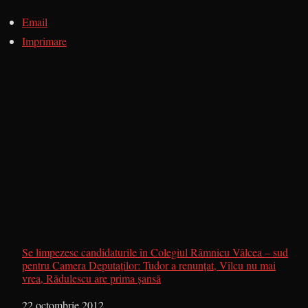
Email
Imprimare
Se limpezesc candidaturile în Colegiul Râmnicu Vâlcea – sud
pentru Camera Deputaţilor: Tudor a renunţat, Vîlcu nu mai
vrea, Rădulescu are prima şansă
Dată
22 octombrie 2012