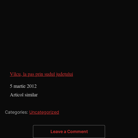
Vîlcu, la pas prin sudul județului
Dată
5 martie 2012
În legătură cu
Articol similar
Categories:
Uncategorized
Leave a Comment