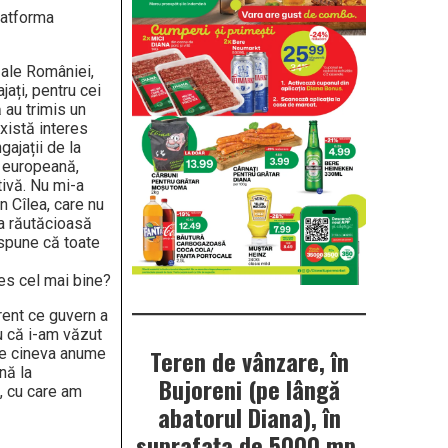
latforma
 ale României,
jați, pentru cei
 au trimis un
xistă interes
gajații de la
a europeană,
ctivă. Nu mi-a
n Cîlea, care nu
ția răutăcioasă
 spune că toate
les cel mai bine?
rent ce guvern a
ru că i-am văzut
Teren de vânzare, în
pe cineva anume
nă la
Bujoreni (pe lângă
, cu care am
abatorul Diana), în
suprafața de 5000 mp.