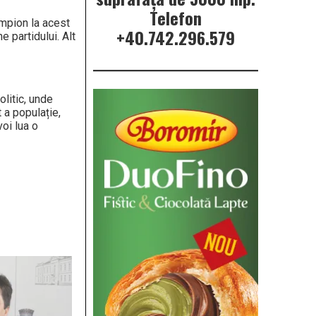
Telefon
ampion la acest
+40.742.296.579
 partidului. Alt
olitic, unde
t a populație,
oi lua o