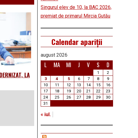
Singurul elev de 10, la BAC 2026,
premiat de primarul Mircia Gutău
Calendar apariții
august 2026
L
MA
MI
J
V
S
D
1
2
DERNIZAT, LA
3
4
5
6
7
8
9
10
11
12
13
14
15
16
17
18
19
20
21
22
23
24
25
26
27
28
29
30
31
« iul.