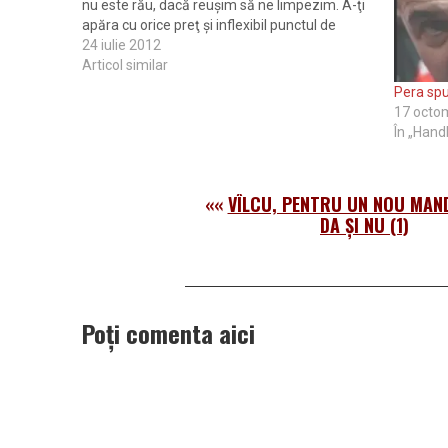
nu este rău, dacă reuşim să ne limpezim. A-ţi
apăra cu orice preţ şi inflexibil punctul de
vedere nu înseamnă neapărat atrofierea
24 iulie 2012
percepţiilor, ci mai degrabă un semn al
Articol similar
habotniciei…
Pera spu
17 octo
În „Hand
««
VÎLCU, PENTRU UN NOU MAND
DA ȘI NU (1)
Poți comenta aici