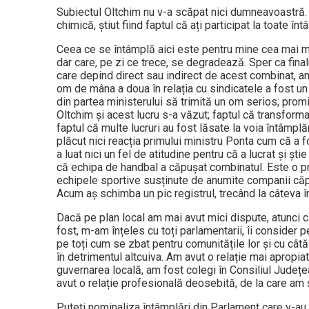
Subiectul Oltchim nu v-a scăpat nici dumnea­voastră
chimică, știut fiind faptul că ați participat la toate 
Ceea ce se întâmplă aici este pentru mine cea mai m
dar care, pe zi ce trece, se degradează. Sper ca final
care depind direct sau indirect de acest combinat, am
om de mâna a doua în relația cu sindicatele a fost un
din partea ministerului să trimită un om serios; promi
Oltchim și acest lucru s-a văzut; faptul că transforma
faptul că multe lucruri au fost lă­sa­te la voia întâmpl
plăcut nici reacția primului ministru Ponta cum că a 
a luat nici un fel de atitudine pentru că a lucrat și șt
că echipa de handbal a căpușat combinatul. Este o pr
echipele sportive susținute de anumite companii că
Acum aş schimba un pic registrul, trecând la câteva în
Dacă pe plan local am mai avut mici dispute, atunci 
fost, m-am înțe­les cu toți parlamentarii, îi consider 
pe toți cum se zbat pentru comunitățile lor și cu c
în detri­mentul altcuiva. Am avut o relație mai apropi
guvernarea locală, am fost colegi în Con­siliul Județ
avut o relație profesională deosebită, de la care am ș
Puteți nominaliza întâmplări din Parlament care v-au