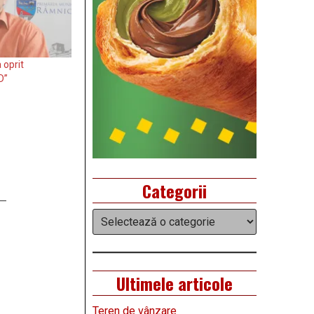
 oprit
D”
Categorii
Categorii
Ultimele articole
Teren de vânzare