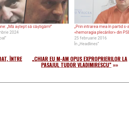
ne: „Mă aștept să căștigăm!”
„Prin intrarea mea în partid s-a
mbrie 2024
«hemoragia plecărilor» din PS
bal”
25 februarie 2016
În „Headlines”
AT, ÎNTRE
„CHIAR EU M-AM OPUS EXPROPRIERILOR LA
PASAJUL TUDOR VLADIMIRESCU”
»»