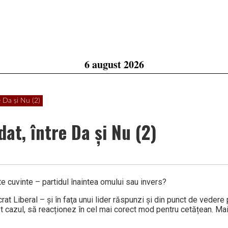
6 august 2026
 Da și Nu (2)
at, între Da și Nu (2)
alte cuvinte – partidul înaintea omului sau invers?
t Liberal – şi în faţa unui lider răspunzi şi din punct de vedere 
ost cazul, să reacționez în cel mai corect mod pentru cetățean. Mai