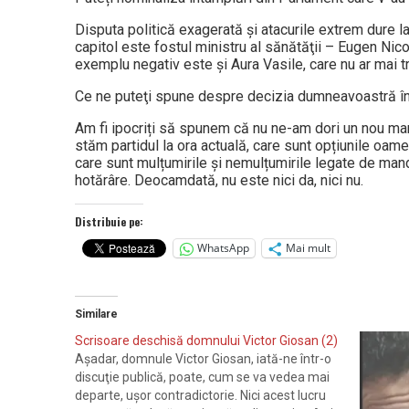
Disputa politică exagerată şi atacurile extrem dure la
capitol este fostul ministru al sănătăţii – Eugen Nico
exemplu negativ este și Aura Vasile, care nu ar mai t
Ce ne puteţi spune despre decizia dumnea­voastră î
Am fi ipocriți să spunem că nu ne-am dori un nou mand
stăm partidul la ora actuală, care sunt opțiunile oamen
care sunt mulțumirile și nemulțumirile legate de mand
hotărâre. Deocamdată, nu este nici da, nici nu.
Distribuie pe:
WhatsApp
Mai mult
Similare
Scrisoare deschisă domnului Victor Giosan (2)
Aşadar, domnule Victor Giosan, iată-ne într-o
discuţie publică, poate, cum se va vedea mai
departe, uşor contradictorie. Nici acest lucru