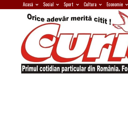
Skip
Acasă
Social
Sport
Cultura
Economie
to
content
Primul
Curierul
cotidian
particular
de
din
România