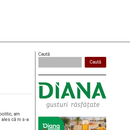
Right
Caută
Caută
Asides
politic, am
 ales că ni s-a