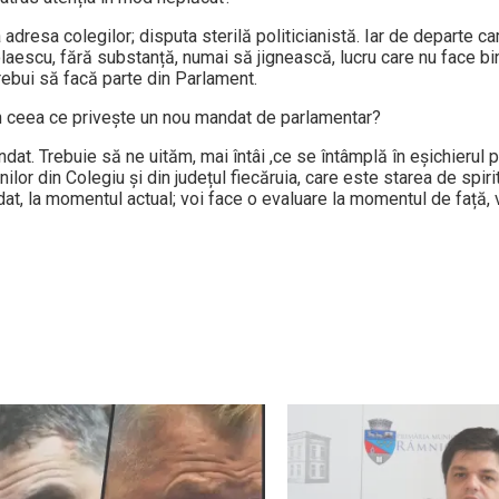
 adresa colegilor; disputa sterilă politicianistă. Iar de departe c
laescu, fără substanță, numai să jignească, lucru care nu face bine
rebui să facă parte din Parlament.
n ceea ce priveşte un nou mandat de parlamentar?
at. Trebuie să ne uităm, mai întâi ,ce se întâmplă în eșichierul p
ilor din Colegiu și din județul fiecăruia, care este starea de spiri
at, la momentul actual; voi face o evaluare la momentul de față, v