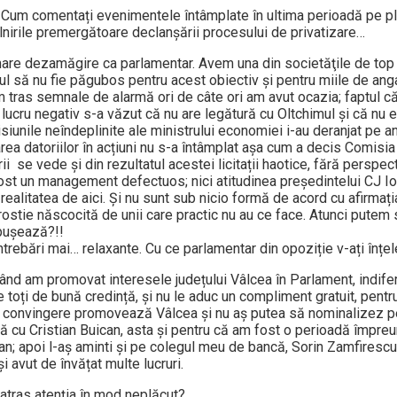
. Cum comentați evenimentele întâmplate în ultima perioadă pe p
întâlnirile premergătoare declanșării procesului de privatizare…
are dezamăgire ca parlamentar. Avem una din societăţile de top
ul să nu fie păgu­bos pentru acest obiectiv și pentru miile de anga
 tras semnale de alarmă ori de câte ori am avut ocazia; faptul că
 lucru negativ s-a văzut că nu are legătură cu Oltchimul și că nu e
siunile neîndeplinite ale ministrului economiei i-au deranjat pe an
rea dato­riilor în acțiuni nu s-a întâmplat așa cum a decis Co­mi­si
ării se vede și din rezultatul acestei licitații haotice, fără perspe
fost un management defectuos; nici atitudinea președintelui CJ Io
ie realitatea de aici. Și nu sunt sub nicio formă de acord cu afirma
ostie născocită de unii care practic nu au ce face. Atunci putem
pușează?!!
trebări mai… relaxante. Cu ce parla­mentar din opoziție v-ați înțe
când am promovat interesele județului Vâlcea în Parlament, indife
pe toți de bună credință, și nu le aduc un compliment gratuit, pent
âtă convingere promovează Vâlcea și nu aș putea să nominalizez 
ată cu Cristian Buican, asta și pentru că am fost o perioadă împreu
ean; apoi l-aș aminti și pe colegul meu de bancă, Sorin Zamfirescu
i avut de învățat multe lucruri.
 atras atenția în mod neplăcut?