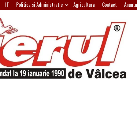
IT
Politica si Administratie
Agricultura
Contact
Anuntu
H
W
A