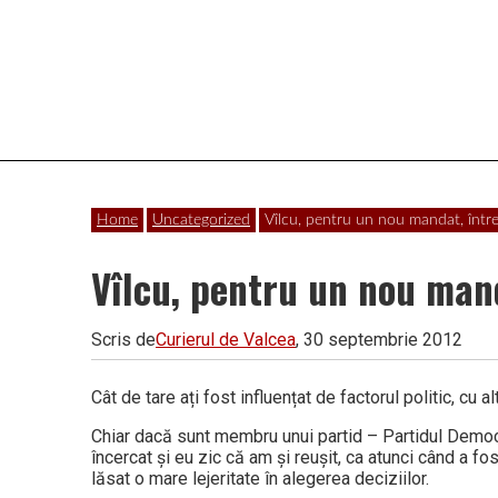
Vâlcea
Home
Uncategorized
Vîlcu, pentru un nou mandat, între
Vîlcu, pentru un nou mand
Scris de
Curierul de Valcea
, 30 septembrie 2012
Cât de tare ați fost influențat de factorul politic, cu 
Chiar dacă sunt membru unui partid – Partidul Democra
încercat şi eu zic că am şi reuşit, ca atunci când a f
lăsat o mare lejeritate în alegerea deciziilor.