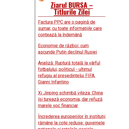
Ziarul BURSA –
Titlurile Zilei
Factura PPC are o pagină de
sumar, cu toate informaţiile care
contează la îndemână
Economie de război: cum
ascunde Putin declinul Rusiei
Analiză: Ruptură totală la vârful
fotbalului; politicul - ultimul
refugiu al preşedintelui FIFA,
Gianni Infantino
Xi Jinping schimbă viteza: China
îşi turează economia, dar refuză
marele şoc financiar
Încrederea europenilor în instituţii
rămâne la cote reduse: guvernele