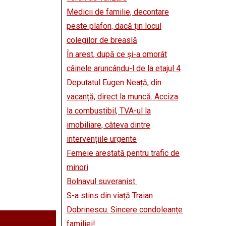
Medicii de familie, decontare
peste plafon, dacă țin locul
colegilor de breaslă
În arest, după ce și-a omorât
câinele aruncându-l de la etajul 4
Deputatul Eugen Neață, din
vacanță, direct la muncă. Acciza
la combustibil, TVA-ul la
imobiliare, câteva dintre
intervențiile urgente
Femeie arestată pentru trafic de
minori
Bolnavul suveranist
S-a stins din viață Traian
Dobrinescu. Sincere condoleanțe
familiei!