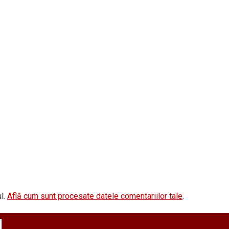
l.
Află cum sunt procesate datele comentariilor tale
.
d