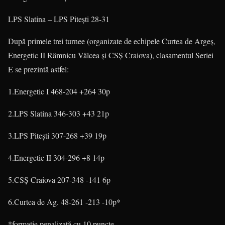
LPS Slatina – LPS Piteşti 28-31
După primele trei turnee (organizate de echipele Curtea de Argeş,
Energetic II Râmnicu Vâlcea şi CSŞ Craiova), clasamentul Seriei
E se prezintă astfel:
1.Energetic I
468-204
+264
30p
2.LPS Slatina
346-303
+43
21p
3.LPS Piteşti
307-268
+39
19p
4.Energetic II
304-296
+8
14p
5.CSŞ Craiova
207-348
-141
6p
6.Curtea de Ag.
48-261
-213
-10p*
*formaţie penalizată cu 10 puncte