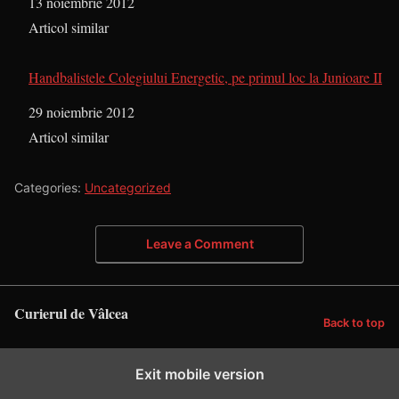
Dată
13 noiembrie 2012
În legătură cu
Articol similar
Handbalistele Colegiului Energetic, pe primul loc la Junioare II
Dată
29 noiembrie 2012
În legătură cu
Articol similar
Categories:
Uncategorized
Leave a Comment
Curierul de Vâlcea
Back to top
Exit mobile version