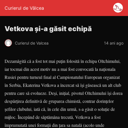
Curierul de Vâlcea
Vetkova şi-a găsit echipă
Curierul de Valcea
14 ani ago
Dezamăgită că a fost tot mai puţin folosită în echipa Oltchimului,
iar tocmai din acest motiv nu a mai fost convocată la naţionala
Rusiei pentru turneul final al Campionatului European organizat
în Serbia, Ekaterina Vetkova a încercat să îşi găsească un alt club
pentru care să evolueze. Deşi, iniţial, pivotul Oltchimului îşi dorea
despărţirea definitivă de gruparea chimistă, contrar dorinţelor
şefilor clubului, iată că, în cele din urmă, s-a găsit o soluţie de
mijloc. Începând de săptămâna trecută, Vetkova a fost
împrumutată unei formaţii din ţara sa natală (acolo unde