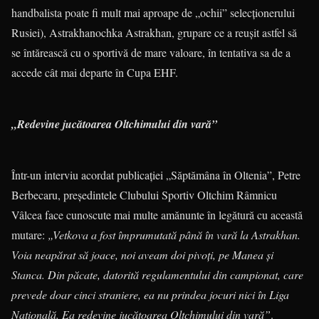
handbalista poate fi mult mai aproape de „ochii” selecţionerului
Rusiei), Astrakhanochka Astrakhan, grupare ce a reuşit astfel să
se întărească cu o sportivă de mare valoare, în tentativa sa de a
accede cât mai departe în Cupa EHF.
„Redevine jucătoarea Oltchimului din vară”
Într-un interviu acordat publicaţiei „Săptămâna în Oltenia”, Petre
Berbecaru, preşedintele Clubului Sportiv Oltchim Râmnicu
Vâlcea face cunoscute mai multe amănunte în legătură cu această
mutare:
„Vetkova a fost împrumutată până în vară la Astrakhan.
Voia neapărat să joace, noi aveam doi pivoţi, pe Manea şi
Stanca. Din păcate, datorită regulamentului din campionat, care
prevede doar cinci straniere, ea nu prindea jocuri nici în Liga
Naţională. Ea redevine jucătoarea Oltchimului din vară”
.