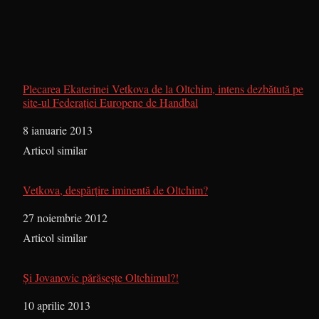
Plecarea Ekaterinei Vetkova de la Oltchim, intens dezbătută pe
site-ul Federaţiei Europene de Handbal
Dată
8 ianuarie 2013
În legătură cu
Articol similar
Vetkova, despărţire iminentă de Oltchim?
Dată
27 noiembrie 2012
În legătură cu
Articol similar
Şi Jovanovic părăseşte Oltchimul?!
Dată
10 aprilie 2013