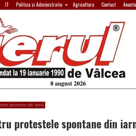
IT
Politica si Administratie
Agricultura
Contact
Anuntu
H
W
A
8 august 2026
stele spontane din iarnă
tru protestele spontane din iar