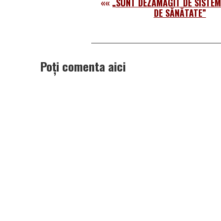
««
„SUNT DEZAMĂGIT DE SISTEM
DE SĂNĂTATE”
Poți comenta aici