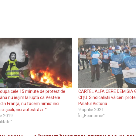
după cele 15 minute de protest de
CARTEL ALFA CERE DEMISIA 
Până nu ieșim la luptă ca Vestele
CÎȚU. Sindicaliștii vâlceni prot
din Franța, nu facem nimic: nici
Palatul Victoria
nici școli, nici autostrăzi…”
9 aprilie 2021
ie 2019
În „Economie”
litate”