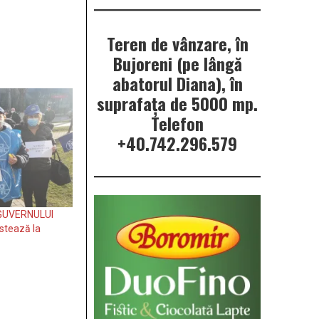
Teren de vânzare, în
Bujoreni (pe lângă
abatorul Diana), în
suprafața de 5000 mp.
Telefon
+40.742.296.579
GUVERNULUI
estează la