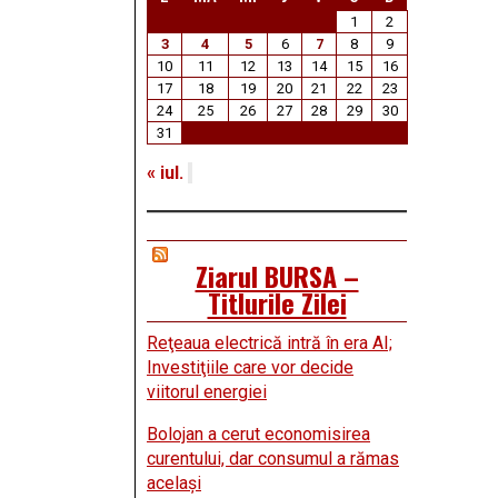
1
2
3
4
5
6
7
8
9
10
11
12
13
14
15
16
17
18
19
20
21
22
23
24
25
26
27
28
29
30
31
« iul.
Ziarul BURSA –
Titlurile Zilei
Reţeaua electrică intră în era AI;
Investiţiile care vor decide
viitorul energiei
Bolojan a cerut economisirea
curentului, dar consumul a rămas
acelaşi