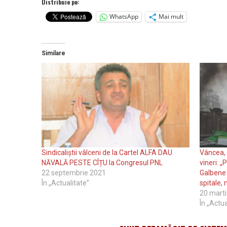
Distribuie pe:
WhatsApp
Mai mult
Similare
Sindicaliștii vâlceni de la Cartel ALFA DAU
Vâncea, 
NĂVALĂ PESTE CÎȚU la Congresul PNL
vineri: „
22 septembrie 2021
Galbene 
În „Actualitate”
spitale, 
20 mart
În „Actua