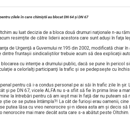
pentru zilele în care chimiştii au blocat DN 64 şi DN 67
Oltchim au luat decizia de a bloca două drumuri naţionale n-au ră
cum resimţite de către liderii acestora care sunt aduşi în faţa leg
nţa de Urgenţă a Guvernului nr.195 din 2002, modificată chiar în 
dintre fruntaşii sindicaliştilor trebuie acum să dea explicaţii autor
ă blocarea cu intenţie a drumului public, dacă se pune în pericol s
culaţie a celorlalţi participanţi la trafic şi se pedepseşte cu închi
enal pentru că i-a condus personal pe ai săi în trafic zile în şir.
 şi pe DN 67, vicele ALFA nu s-a sfiit să fie în prima linie a mani
ine la întrebări pentru că am ieşit mai în faţă dar nu puteam să 
ne ştie ce se putea întâmpla?! La cât de furioşi erau oamenii, cine
se putea lăsa cu vreo nenorocire şi-n ideea asta am şi decis să le
reo nenorocire mai mare decât asta care s-a abătut peste Oltchim