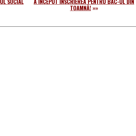
UL SOCIAL
A ÎNCEPUT ÎNSCRIEREA PENTRU BAC-UL DIN
TOAMNĂ!
»»