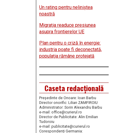
Un rating pentru neliniştea
noastră
Migraţia readuce presiunea
asupra frontierelor UE
Plan pentru o criză în energie:
industria poate fi deconectată,
populaţia rămâne protejată
Caseta redacțională
Președinte de Onoare: Ioan Barbu
Director onorific: Lilian ZAMFIROIU
Administrator: Sorin Alexandru Barbu
e-mail: office@curierul.ro
Director de Publicitate: Alin Emilian
Tudoroiu
e-mail: publicitate@curierul.ro
Corespondenți Germania: