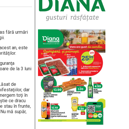
mas fără urmări
ii.
acest an, este
ităţilor.
iguranţa
soare de la 3 luni
 Lăsat de
festaţiilor, dar
mergem toţi în
 ştie ce dracu
 stau în frunte,
. Nu mă supăr,