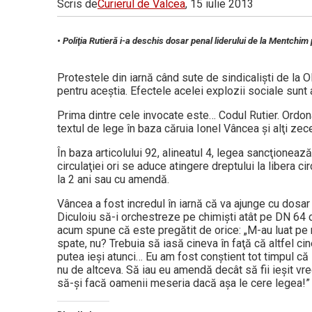
Scris de
Curierul de Valcea
, 15 iulie 2013
Vâlcea
• Poliţia Rutieră i-a deschis dosar penal liderului de la Mentchim 
Protestele din iarnă când sute de sindicalişti de la 
pentru aceştia. Efectele acelei explozii sociale sunt a
Prima dintre cele invocate este… Codul Rutier. Ordona
textul de lege în baza căruia Ionel Vâncea şi alţi zece 
În baza articolului 92, alineatul 4, legea sancţioneaz
circulaţiei ori se aduce atingere dreptului la libera cir
la 2 ani sau cu amendă.
Vâncea a fost incredul în iarnă că va ajunge cu dosar p
Diculoiu să-i orchestreze pe chimişti atât pe DN 64 cât
acum spune că este pregătit de orice: „M-au luat pe m
spate, nu? Trebuia să iasă cineva în faţă că altfel ci
putea ieşi atunci… Eu am fost conştient tot timpul că 
nu de altceva. Să iau eu amendă decât să fii ieşit v
să-şi facă oamenii meseria dacă aşa le cere legea!”