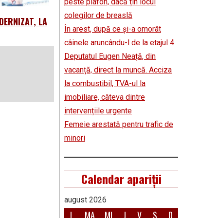
peste plafon, dacă țin locul
colegilor de breaslă
DERNIZAT, LA
În arest, după ce și-a omorât
câinele aruncându-l de la etajul 4
Deputatul Eugen Neață, din
vacanță, direct la muncă. Acciza
la combustibil, TVA-ul la
imobiliare, câteva dintre
intervențiile urgente
Femeie arestată pentru trafic de
minori
Calendar apariții
august 2026
L
MA
MI
J
V
S
D