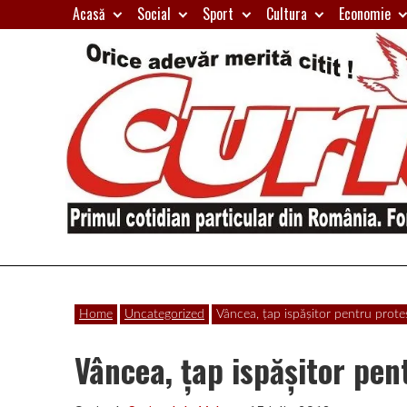
Skip
Acasă
Social
Sport
Cultura
Economie
to
content
Primul
Curierul
cotidian
Home
Uncategorized
Vâncea, ţap ispăşitor pentru prote
particular
de
din
Vâncea, ţap ispăşitor pen
România