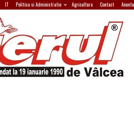
IT
Politica si Administratie
Agricultura
Contact
Anuntu
H
W
A