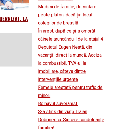
Medicii de familie, decontare
peste plafon, dacă țin locul
DERNIZAT, LA
colegilor de breaslă
În arest, după ce și-a omorât
câinele aruncându-l de la etajul 4
Deputatul Eugen Neață, din
vacanță, direct la muncă. Acciza
la combustibil, TVA-ul la
imobiliare, câteva dintre
intervențiile urgente
Femeie arestată pentru trafic de
minori
Bolnavul suveranist
S-a stins din viață Traian
Dobrinescu. Sincere condoleanțe
familiei!