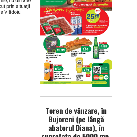
ine, nu din alte
t prin situaţii
is Vlădoiu.
Teren de vânzare, în
Bujoreni (pe lângă
abatorul Diana), în
suprafața de 5000 mp.