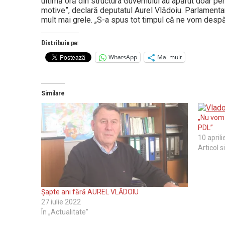
ultimă oră din structura Guvernului au apărut doar pent
motive”, declară deputatul Aurel Vlădoiu. Parlamentaru
mult mai grele. „S-a spus tot timpul că ne vom despă
Distribuie pe:
WhatsApp
Mai mult
Similare
„Nu vom 
PDL”
10 april
Articol s
Șapte ani fără AUREL VLĂDOIU
27 iulie 2022
În „Actualitate”