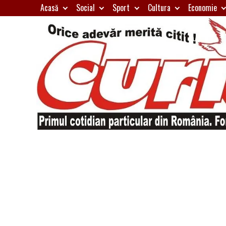
Skip
Acasă
Social
Sport
Cultura
Economie
to
content
Primul
Curierul
cotidian
particular
de
din
România