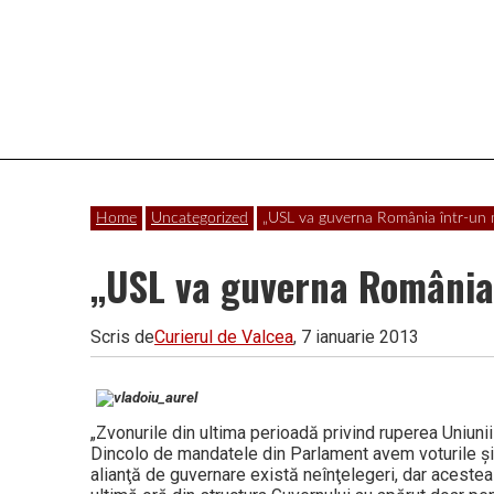
Vâlcea
Home
Uncategorized
„USL va guverna România într-un 
„USL va guverna România
Scris de
Curierul de Valcea
, 7 ianuarie 2013
„Zvonurile din ultima perioadă privind ruperea Uniuni
Dincolo de mandatele din Parlament avem voturile şi
alianţă de guvernare există neînţelegeri, dar acestea