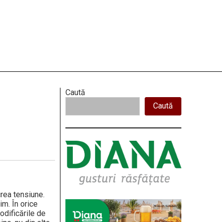
Right
Caută
Caută
Asides
crea tensiune.
m. În orice
odificările de