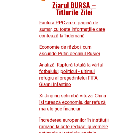
Ziarul BURSA –
Titlurile Zilei
Factura PPC are o pagină de
sumar, cu toate informaţiile care
contează la îndemână
Economie de război: cum
ascunde Putin declinul Rusiei
Analiză: Ruptură totală la vârful
fotbalului; politicul - ultimul
refugiu al preşedintelui FIFA,
Gianni Infantino
Xi Jinping schimbă viteza: China
îşi turează economia, dar refuză
marele şoc financiar
Încrederea europenilor în instituţii
rămâne la cote reduse: guvernele