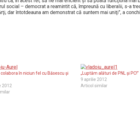
ru ca, în acest fel, să fie mai eficient şi să poată funcţiona mai b
l social – democrat a reamintit că, împreună cu liberalii, s-a trecu
rţi, dar întotdeauna am demonstrat că suntem mai uniţi”, a conch
colabora în niciun fel cu Băsescu şi
„Luptăm alături de PNL şi PC!”
9 aprilie 2012
ie 2012
Articol similar
imilar