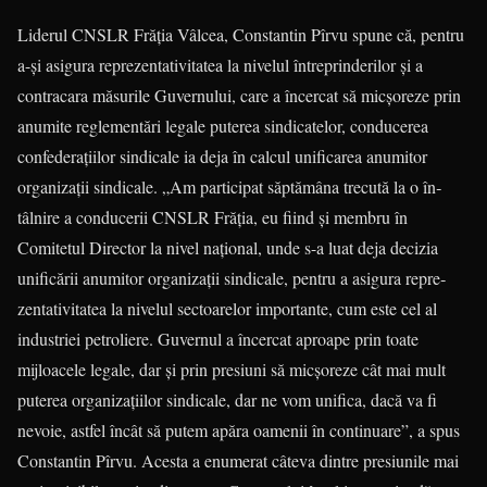
Liderul CNSLR Frăţia Vâlcea, Constantin Pîrvu spune că, pentru
a-şi asigura reprezenta­ti­vitatea la nivelul întreprinderilor şi a
contracara mă­surile Guvernului, care a încercat să micşo­reze prin
anumite reglementări legale puterea sindicatelor, conducerea
confederaţiilor sindicale ia deja în calcul unificarea anumitor
organizaţii sindicale. „Am participat săptămâna trecută la o în­
tâlnire a conducerii CNSLR Frăţia, eu fiind şi membru în
Comitetul Director la nivel naţional, unde s-a luat deja decizia
unificării anumitor organizaţii sindicale, pentru a asigura repre­
zentativitatea la nivelul sectoarelor importante, cum este cel al
industriei petroliere. Guvernul a încercat aproape prin toate
mijloacele legale, dar şi prin presiuni să micşoreze cât mai mult
puterea organizaţiilor sindicale, dar ne vom unifica, dacă va fi
nevoie, astfel încât să putem apăra oamenii în continuare”, a spus
Constantin Pîrvu. Acesta a enumerat câteva dintre presiunile mai