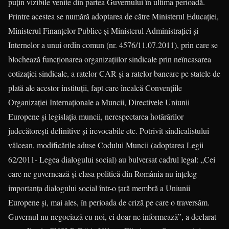
puţin vizibile venite din partea Guvernului în ultima perioadă.
Printre acestea se numără adoptarea de către Ministerul Educaţiei,
Ministerul Finan­ţe­lor Publice şi Ministerul Administraţiei şi
Internelor a unui ordin comun (nr. 4576/11.07.2011), prin care se
blochează funcţionarea organizaţiilor sindicale prin neîncasarea
cotizaţiei sindicale, a ratelor CAR şi a ratelor bancare pe statele de
plată ale acestor instituţii, fapt care încalcă Convenţiile
Organizaţiei Internaţionale a Muncii, Directivele Uniunii
Europene şi legislaţia muncii, nerespectarea hotărârilor
judecătoreşti definitive şi irevocabile etc. Potrivit sindicalistului
vâlcean, modificările aduse Codului Muncii (adoptarea Legii
62/2011- Legea dialogului social) au bulversat cadrul legal: „Cei
care ne guvernează şi clasa politică din România nu înţeleg
importanţa dialogului social într-o ţară membră a Uniunii
Europene şi, mai ales, în perioada de criză pe care o traversăm.
Guvernul nu negociază cu noi, ci doar ne informează”, a declarat