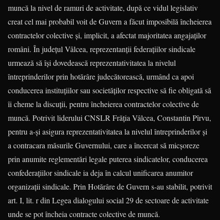
muncă la nivel de ramuri de activitate, după ce vidul legislativ
creat cel mai probabil voit de Guvern a făcut imposibilă încheierea
contractelor colective şi, implicit, a afectat majoritatea angaja­ţilor
români. În judeţul Vâlcea, reprezentanţii fede­ra­ţiilor sindicale
urmează să îşi dovedească re­pre­zentativitatea la nivelul
întreprinderilor prin ho­tărâre judecătorească, urmând ca apoi
condu­ce­rea instituţiilor sau societăţilor respective să fie obligată să
îi cheme la discuţii, pentru încheierea contractelor colective de
muncă. Potrivit liderului CNSLR Frăţia Vâlcea, Constantin Pîrvu,
pentru a-şi asigura reprezentativitatea la nivelul întreprin­de­rilor şi
a contracara măsurile Guvernului, care a încercat să micşoreze
prin anumite regle­men­tări legale puterea sindicatelor, conducerea
con­fe­­deraţiilor sindicale ia deja în calcul unificarea anumitor
organizaţii sindicale. Prin Hotărâre de Guvern s-au stabilit, potrivit
art. I, lit. r din Legea dialogului social 29 de sectoare de activitate
unde se pot încheia contracte colective de muncă.