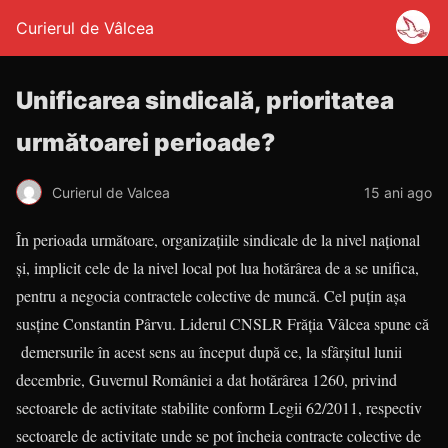
Curierul de Vâlcea
Unificarea sindicală, prioritatea
următoarei perioade?
Curierul de Valcea
15 ani ago
În perioada următoare, organizaţiile sindicale de la nivel naţional
şi, implicit cele de la nivel local pot lua hotărârea de a se unifica,
pentru a negocia contractele colective de muncă. Cel puţin aşa
susţine Constantin Pârvu. Liderul CNSLR Frăţia Vâlcea spune că
demersurile în acest sens au început după ce, la sfârşitul lunii
decembrie, Guvernul României a dat hotărârea 1260, privind
sectoarele de activitate stabilite conform Legii 62/2011, respectiv
sectoarele de activitate unde se pot încheia contracte colective de