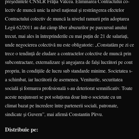
preşedintele CNSLR Frăţia Vâlcea. Eliminarea Contractului co­
lec­tiv de muncă unic la nivel naţional şi restrân­ge­rea efectelor
Contractului colectiv de muncă la nivelul ramurii prin adoptarea
Legii 62/2011 au dat câmp liber abuzurilor pe parcursul anului
trecut, mai ales în întreprinderile cu mai puţin de 21 de salariaţi,
unde negocierea colectivă nu este obligatorie: „Constatăm pe zi ce
trece o tendinţă de eludare a contractelor colective de muncă prin
subcontractare, externalizare şi angajarea de falşi lucrători pe cont
propriu, în condiţiile de lucru sub standarde minime. Societatea s-
a schimbat, iar lucrătorii de asemenea. Veniturile, securitatea
socială şi formarea profesională s-au deteriorat semnificativ. Toate
aceste neajunsuri se pot soluţiona doar într-o societate cu un
climat bazat pe încredere între partenerii sociali, patronate,
sindicate şi Guvern”, mai afirmă Constantin Pîrvu.
Distribuie pe: