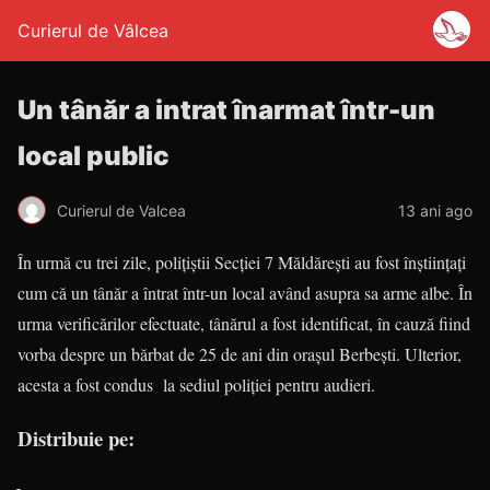
Curierul de Vâlcea
Un tânăr a intrat înarmat într-un
local public
Curierul de Valcea
13 ani ago
În urmă cu trei zile, poliţiştii Secţiei 7 Măldăreşti au fost înștiințați
cum că un tânăr a întrat într-un local având asupra sa arme albe. În
urma verificărilor efectuate, tânărul a fost identificat, în cauză fiind
vorba despre un bărbat de 25 de ani din oraşul Berbeşti. Ulterior,
acesta a fost condus la sediul poliţiei pentru audieri.
Distribuie pe: