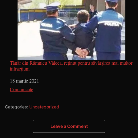
Tânăr din Râmnicu Vâlcea, reținut pentru săvârșirea mai multor
infracțiuni
Dată
18 martie 2021
În legătură cu
Comunicate
Categories:
Uncategorized
Leave a Comment