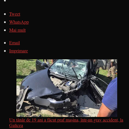
Tweet
WhatsApp
Mai mult
Email
Imprimare
Un tânăr de 19 ani a făcut praf mașina, într-un grav accident, la
Galicea