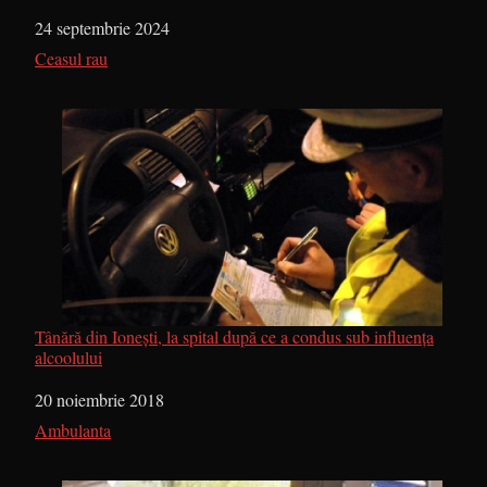
Dată
24 septembrie 2024
În legătură cu
Ceasul rau
Tânără din Ionești, la spital după ce a condus sub influența
alcoolului
Dată
20 noiembrie 2018
În legătură cu
Ambulanta