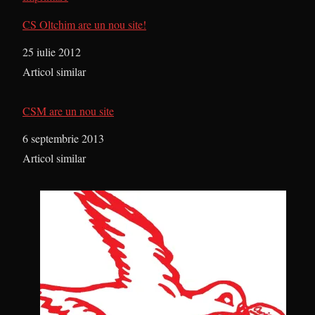
CS Oltchim are un nou site!
Dată
25 iulie 2012
În legătură cu
Articol similar
CSM are un nou site
Dată
6 septembrie 2013
În legătură cu
Articol similar