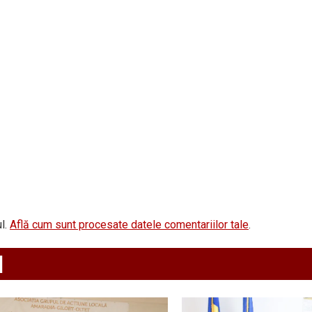
l.
Află cum sunt procesate datele comentariilor tale
.
d