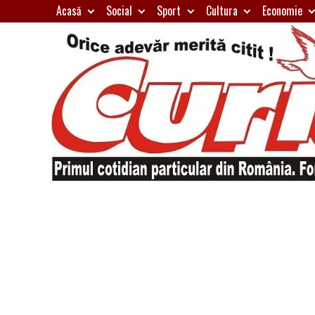
Skip
Acasă
Social
Sport
Cultura
Economie
to
content
Primul
Curierul
cotidian
particular
de
din
România