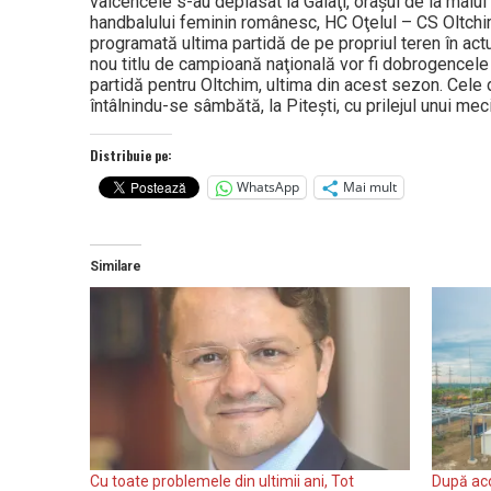
vâlcencele s-au deplasat la Galaţi, oraşul de la malu
handbalului feminin românesc, HC Oţelul – CS Oltchim
programată ultima partidă de pe propriul teren în actu
nou titlu de campioană naţională vor fi dobrogencele
partidă pentru Oltchim, ultima din acest sezon. Cele
întâlnindu-se sâmbătă, la Piteşti, cu prilejul unui mec
Distribuie pe:
WhatsApp
Mai mult
Similare
Cu toate problemele din ultimii ani, Tot
După aco