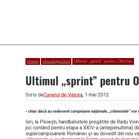
Vâlcea
Home
Uncategorized
Ultimul „sprint” pentru Oltchim
Ultimul „sprint” pentru 
Scris de
Curierul de Valcea
, 1 mai 2012
• chiar dacă au redevenit campioane naţionale, „chimistele” vor 
Ieri, la Ploieşti, handbalistele pregătite de Radu Voin
joc contând pentru etapa a XXIV-a (antepenultima) din 
supercampioanele României şi-au dovedit din nou va