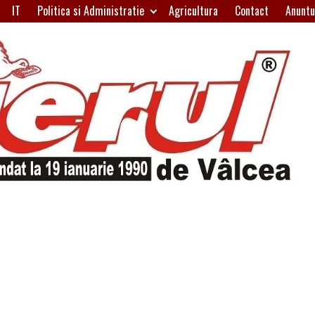
IT
Politica si Administratie
Agricultura
Contact
Anuntu
H
W
A