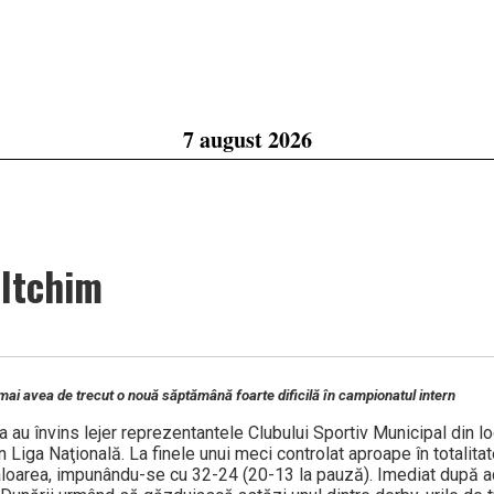
7 august 2026
Oltchim
mai avea de trecut o nouă săptămână foarte dificilă în campionatul intern
a au învins lejer reprezentantele Clubului Sportiv Municipal din loc
Liga Naţională. La finele unui meci controlat aproape în totalitat
loarea, impunându-se cu 32-24 (20-13 la pauză). Imediat după ac