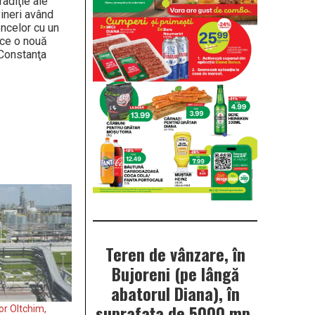
radiţie ale
ineri având
encelor cu un
uce o nouă
 Constanţa
Teren de vânzare, în
Bujoreni (pe lângă
abatorul Diana), în
suprafața de 5000 mp.
or Oltchim,