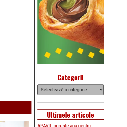
Categorii
Categorii
Ultimele articole
APAVIL oprește apa pentru