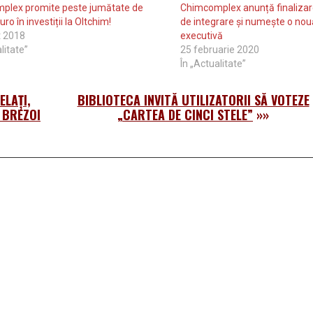
plex promite peste jumătate de
Chimcomplex anunță finalizare
uro în investiții la Oltchim!
de integrare și numește o nou
t 2018
executivă
litate”
25 februarie 2020
În „Actualitate”
LAŢI,
BIBLIOTECA INVITĂ UTILIZATORII SĂ VOTEZE
 BREZOI
„CARTEA DE CINCI STELE”
»»