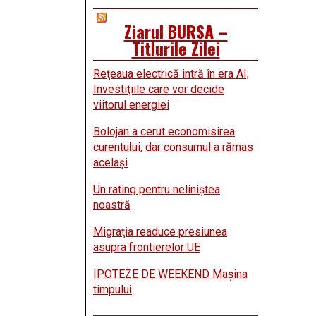
Ziarul BURSA –
Titlurile Zilei
Reţeaua electrică intră în era AI;
Investiţiile care vor decide
viitorul energiei
Bolojan a cerut economisirea
curentului, dar consumul a rămas
acelaşi
Un rating pentru neliniştea
noastră
Migraţia readuce presiunea
asupra frontierelor UE
IPOTEZE DE WEEKEND Maşina
timpului