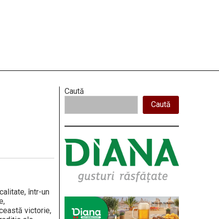
Right
Caută
Caută
Asides
alitate, într-un
e,
eastă victorie,