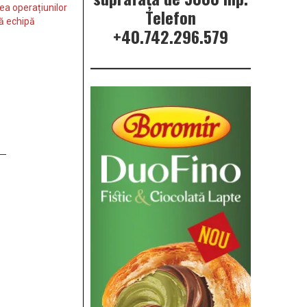
a operațiunilor
Telefon
ă echipă
+40.742.296.579