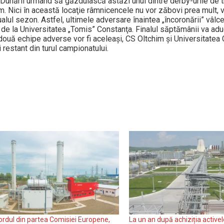
l Dunării urmând să găzduiască astăzi unul dintre derby-urile de t
. Nici în această locaţie râmnicencele nu vor zăbovi prea mult, v
alul sezon. Astfel, ultimele adversare înaintea „încoronării” vâlc
 de la Universitatea „Tomis” Constanţa. Finalul săptămânii va ad
 două echipe adverse vor fi aceleaşi, CS Oltchim şi Universitatea
i restant din turul campionatului.
rdul din partea Comisiei Europene,
La un an după achiziția activel