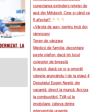
conectarea extinderii rețelei de
apă din Mihăești. Cine și când va
fi afectat?
«Vârsta de aur», pentru încă doi
râmniceni
Teren de vânzare
DERNIZAT, LA
Medicii de familie, decontare
peste plafon, dacă țin locul
colegilor de breaslă
În arest, după ce și-a omorât
câinele aruncându-l de la etajul 4
Deputatul Eugen Neață, din
vacanță, direct la muncă. Acciza
la combustibil, TVA-ul la
imobiliare, câteva dintre
intervențiile urgente