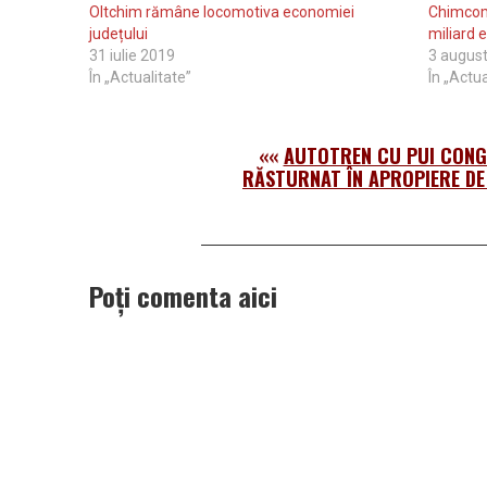
Oltchim rămâne locomotiva economiei
Chimcom
județului
miliard e
31 iulie 2019
3 augus
În „Actualitate”
În „Actua
««
AUTOTREN CU PUI CONGE
RĂSTURNAT ÎN APROPIERE DE
Poți comenta aici