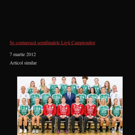
Se conturează semifinalele Ligii Campionilor
Dată
7 martie 2012
În legătură cu
Articol similar