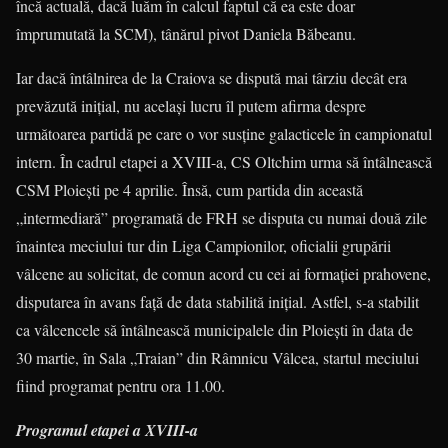
încă actuală, dacă luăm în calcul faptul că ea este doar
împrumutată la SCM), tânărul pivot Daniela Băbeanu.
Iar dacă întâlnirea de la Craiova se dispută mai târziu decât era
prevăzută iniţial, nu acelaşi lucru îl putem afirma despre
următoarea partidă pe care o vor susţine galacticele în campionatul
intern. În cadrul etapei a XVIII-a, CS Oltchim urma să întâlnească
CSM Ploieşti pe 4 aprilie. Însă, cum partida din această
„intermediară” programată de FRH se disputa cu numai două zile
înaintea meciului tur din Liga Campionilor, oficialii grupării
vâlcene au solicitat, de comun acord cu cei ai formaţiei prahovene,
disputarea în avans faţă de data stabilită iniţial. Astfel, s-a stabilit
ca vâlcencele să întâlnească municipalele din Ploieşti în data de
30 martie, în Sala „Traian” din Râmnicu Vâlcea, startul meciului
fiind programat pentru ora 11.00.
Programul etapei a XVIII-a