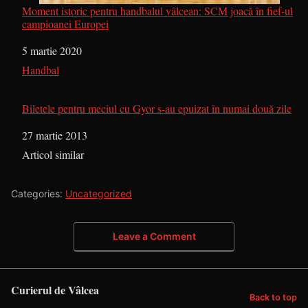
Moment istoric pentru handbalul vâlcean: SCM joacă în fief-ul
campioanei Europei
Dată
5 martie 2020
În legătură cu
Handbal
Biletele pentru meciul cu Gyor s-au epuizat în numai două zile
Dată
27 martie 2013
În legătură cu
Articol similar
Categories:
Uncategorized
Leave a Comment
Curierul de Vâlcea
Back to top