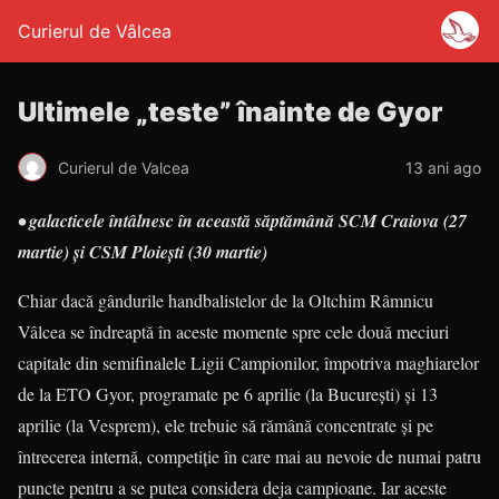
Curierul de Vâlcea
Ultimele „teste” înainte de Gyor
Curierul de Valcea
13 ani ago
• galacticele întâlnesc în această săptămână SCM Craiova (27
martie) şi CSM Ploieşti (30 martie)
Chiar dacă gândurile handbalistelor de la Oltchim Râmnicu
Vâlcea se îndreaptă în aceste momente spre cele două meciuri
capitale din semifinalele Ligii Campionilor, împotriva maghiarelor
de la ETO Gyor, programate pe 6 aprilie (la Bucureşti) şi 13
aprilie (la Vesprem), ele trebuie să rămână concentrate şi pe
întrecerea internă, competiţie în care mai au nevoie de numai patru
puncte pentru a se putea considera deja campioane. Iar aceste