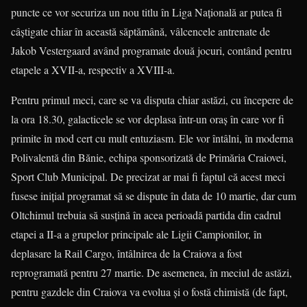
puncte ce vor securiza un nou titlu în Liga Naţională ar putea fi
câştigate chiar în această săptămână, vâlcencele antrenate de
Jakob Vestergaard având programate două jocuri, contând pentru
etapele a XVII-a, respectiv a XVIII-a.
Pentru primul meci, care se va disputa chiar astăzi, cu începere de
la ora 18.30, galacticele se vor deplasa într-un oraş în care vor fi
primite în mod cert cu mult entuziasm. Ele vor întâlni, în moderna
Polivalentă din Bănie, echipa sponsorizată de Primăria Craiovei,
Sport Club Municipal. De precizat ar mai fi faptul că acest meci
fusese iniţial programat să se dispute în data de 10 martie, dar cum
Oltchimul trebuia să susţină în acea perioadă partida din cadrul
etapei a II-a a grupelor principale ale Ligii Campionilor, în
deplasare la Rail Cargo, întâlnirea de la Craiova a fost
reprogramată pentru 27 martie. De asemenea, în meciul de astăzi,
pentru gazdele din Craiova va evolua şi o fostă chimistă (de fapt,