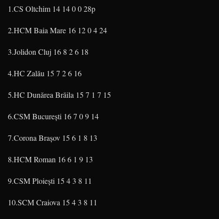
1.CS Oltchim
14
14
0
0
28p
2.HCM Baia Mare
16
12
0
4
24
3.Jolidon Cluj
16
8
2
6
18
4.HC Zalău
15
7
2
6
16
5.HC Dunărea Brăila
15
7
1
7
15
6.CSM Bucureşti
16
7
0
9
14
7.Corona Braşov
15
6
1
8
13
8.HCM Roman
16
6
1
9
13
9.CSM Ploieşti
15
4
3
8
11
10.SCM Craiova
15
4
3
8
11