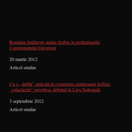
România întâlneşte mâine Serbia în preliminariile
Campionatului European
Dată
20 martie 2012
În legătură cu
Articol similar
Cu o „dublă” amicală în compania campioanei Serbiei,
„galacticele” pregătesc debutul în Liga Naţională
Dată
3 septembrie 2012
În legătură cu
Articol similar