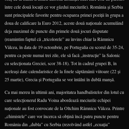
între cele două locaţii ce vor găzdui meciurile). România şi Serbia
sunt principalele favorite pentru ocuparea primei poziţii în grupa a
doua de calificare la Euro 2012, aceste două naţionale acumulând
deja maximul de puncte din primele două jocuri dispu­tate
(reamintim faptul că „tricolorele” au învins chiar la Râmnicu
Vâlcea, în data de 19 octombrie, pe Portugalia cu scorul de 35-24,
pentru ca peste numai trei zile, ele să facă „instrucţie” la Salonic
cu selecţionata Greciei, scor 38-18). Tot în cadrul grupei B, în
aceleaşi date calendaristice de la finele săptămânii viitoare (22 şi
25 martie), Grecia şi Portugalia se vor întâlni în dublă manşă.
Ca mai mereu în ultimii ani, majoritatea handbalistelor din lotul cu
care selecţionerul Radu Voina abordează meciurile echipei
naţionale au fost convocate de la Oltchim Râmnicu Vâlcea. Printre
„chimistele” care vor încerca să obţină încă patru puncte pentru
România din „dubla” cu Serbia (rezolvând astfel „ecuaţia”