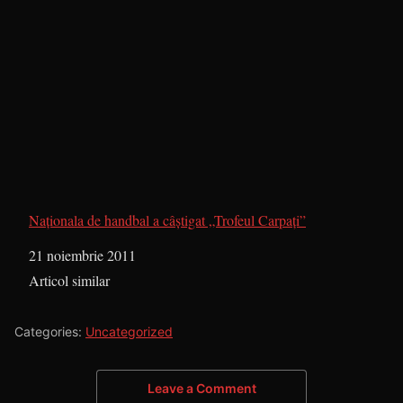
Naţionala de handbal a câştigat „Trofeul Carpaţi”
Dată
21 noiembrie 2011
În legătură cu
Articol similar
Categories:
Uncategorized
Leave a Comment