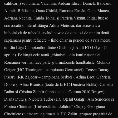
calificării) se numără: Valentina Ardean-Elisei, Daniela Băbeanu,
Aurelia Brădeanu, Oana Chirilă, Ramona Farcău, Oana Manea,
Adriana Nechita, Talida Tolnai şi Patricia Vizitiu. Iniţial fusese
convocată şi interul-stânga Adina Meiroşu, dar aceasta s-a
îmbolnăvit de rubeolă, având nevoie de o pauză de minim două
săptămâni pentru refacere – fiind chiar în pericol de a rata meciul
tur din Liga Campionilor dintre Oltchim şi Audi ETO Gyor (1
aprilie). Pe lângă cele nouă „chimiste”, din lotul naţionalei
României vor mai face parte şi următoarele handbaliste: Melinda
Geiger (HC Thuringer – campioana Germaniei); Tereza Tamaş-
Pîslaru (RK Zajecar – campioana Serbiei); Adina Brot, Gabriela
Dobre şi Alina Branişte (toate de la HC Dunărea Brăila); Camelia
Balint şi Cristina Zamfir (ambele de la Corona 2010 Braşov);
Diana Duţu şi Nicoleta Tudor (HC Oţelul Galaţi); Ani Senocico şi
Florina Chintoan (Universitatea „Jolidon” Cluj) şi Georgiana
Ciuciulete (jucătoare legitimată la HC Zalău, grupare pregătită de