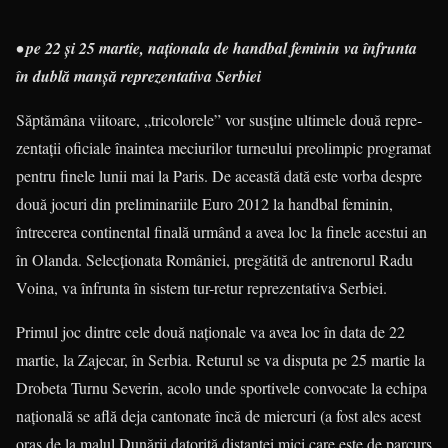
• pe 22 şi 25 martie, naţionala de handbal feminin va înfrunta
în dublă manşă reprezentativa Serbiei
Săptămâna viitoare, „tricolorele” vor susţine ultimele două repre­­
zentaţii oficiale înaintea meciurilor turneului preolimpic programat
pentru finele lunii mai la Paris. De această dată este vorba despre
două jocuri din preliminariile Euro 2012 la handbal feminin,
întrecerea continental finală urmând a avea loc la finele acestui an
în Olanda. Selecţionata României, pregătită de antre­no­rul Radu
Voina, va înfrunta în sistem tur-retur reprezentativa Serbiei.
Primul joc dintre cele două naţionale va avea loc în data de 22
martie, la Zajecar, în Serbia. Returul se va disputa pe 25 martie la
Drobeta Turnu Severin, acolo unde sportivele convocate la echipa
naţională se află deja cantonate încă de miercuri (a fost ales acest
oraş de la malul Dunării datorită distanţei mici care este de parcurs