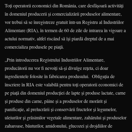
Toţi operatorii economici din România, care desfăşoară activităţi
în domeniul pro­ducerii şi comercializării produselor alimen­tare,
vor trebui să se înregistreze gratuit într-un Registru al Industriilor
Alimentare (RIA), în termen de 60 de zile de intrarea în vigoare a
actului normativ, altfel riscând să îşi piardă dreptul de a mai
comercializa produsele pe piaţă.
„Prin introducerea Registrului Industrii­lor Alimentare,
producătorii nu vor fi nevoiţi să-şi divulge reţeta, ci doar
ingredientele folosite în fabricarea produsului. Obligaţia de
înscriere în RIA este valabilă pentru toţi operatorii economici de
pe piaţă din domeniul producţiei de lapte şi produse lactate, carne
şi produse din carne, pâine şi a produselor de morărit şi
panificaţie, al prelucrării şi conservării fruc­telor şi legumelor,
uleiurilor şi grăsimilor vegetale alimentare, zahărului şi produselor
zaharoase, băuturilor, amidonului, glucozei şi drojdiilor de