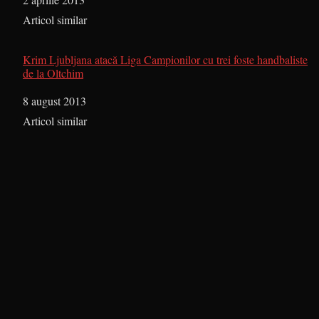
În legătură cu
Articol similar
Krim Ljubljana atacă Liga Campionilor cu trei foste handbaliste
de la Oltchim
Dată
8 august 2013
În legătură cu
Articol similar