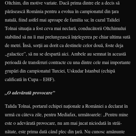
Oltchim, din motive variate. Dacă prima dintre ele a decis să
părăsească România pentru a evolua în campionatul din ţara
natală, fiind astfel mai aproape de familia sa; în cazul Talidei
Tolnai situa­ţia a fost ceva mai neclară, condu­că­torii Oltchimului
stabilind să nu îi mai pre­lungească înţelegerea pe chiar ulti­ma sută
de metri. Însă, sorţii au dorit ca destinele celor două, foste deja
„ga­lac­tice”, să nu se despartă aici. Am­be­le au semnat în această
perioadă de transferuri contracte cu una dintre cele mai importante
grupări din campio­na­tul Turciei, Uskudar Is­tan­bul (echipă
calificată în Cupa – EHF).
„O adevărată provocare”
Talida Tolnai, portarul echipei na­ţio­nale a României a declarat în
urmă cu câteva zile, pentru Mediafax, urmă­toa­rele: „Pentru mine
este o adevărată pro­vo­care, nu am mai jucat niciodată în stră­i­
nătate, este prima dată când plec din ţară. Nu cunosc amănunte