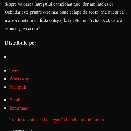
despre valoa­rea întregului campionat turc, dar am în­ţe­les că
Uskudar este printre cele mai bune echipe de acolo. Mă bucur că
mă voi reîntâlni cu fosta colegă de la Olt­chim, Yeliz Ozel, care a
semnat şi ea acolo”.
Distribuie pe:
Tweet
WhatsApp
Mai mult
Email
Imprimare
Trei foste chimiste fac legea în handbalul din Turcia
Dată
2 aprilie 2013