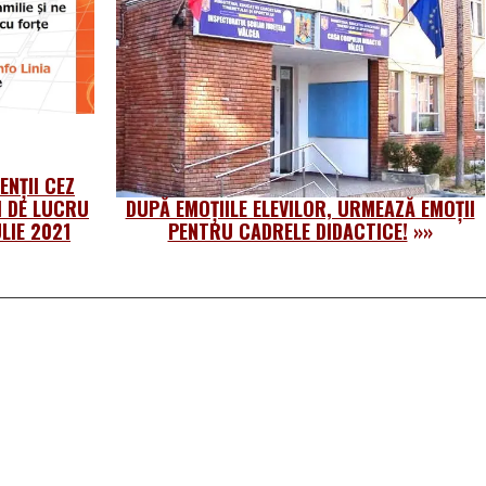
ENȚII CEZ
 DE LUCRU
DUPĂ EMOȚIILE ELEVILOR, URMEAZĂ EMOȚII
LIE 2021
PENTRU CADRELE DIDACTICE!
»»