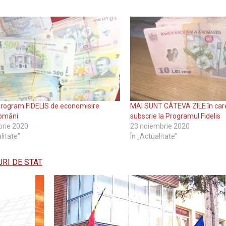
program FIDELIS de economisire
MAI SUNT CÂTEVA ZILE în care
români
subscrie la Programul Fidelis
brie 2020
23 noiembrie 2020
litate”
În „Actualitate”
URI DE STAT