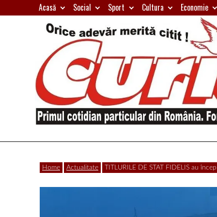
Skip
Acasă
Social
Sport
Cultura
Economie
to
content
Primul
Curierul
cotidian
Home
Actualitate
TITLURILE DE STAT FIDELIS au început
particular
de
din
România