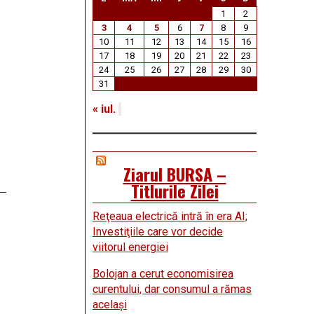
1
2
3
4
5
6
7
8
9
10
11
12
13
14
15
16
17
18
19
20
21
22
23
24
25
26
27
28
29
30
31
« iul.
Ziarul BURSA –
Titlurile Zilei
Reţeaua electrică intră în era AI;
Investiţiile care vor decide
viitorul energiei
Bolojan a cerut economisirea
curentului, dar consumul a rămas
acelaşi