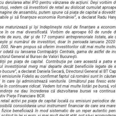
 cu derularea altei IPO pentru vânzarea de acțiuni. Deși vorbim d
 totuși, vedem că investitorii de retail au dislocat cumulat aproape
imagine de ansamblu, putem spune că piața de capital a dovedit
rabile și să finanțeze economia României”
, a declarat Radu Han
 se maturizează și își îndeplinește rolul de finanțare a econom
n ce în ce mai diversificată. Vorbim de aproape 60 de runde d
de de euro, dar și de 17 companii antreprenoriale listate, ale că
ește și numărul de investitori, doar în perioada ianuarie 202
.000. Ne-am propus să oferim investitorilor cât mai multe inst
 iar odată cu lansarea Contrapărții Centrale, gama de astfel de i
ctorul General al Bursei de Valori București.
iții pe piața de capital. Contribuția pe care această a patra 
diul investițional merg mai departe decât beneficiile legate de
ne bucure”
, a declarat Daniela Secară, Directorul General al BT Cap
n și emisiunile Fidelis au confirmat faptul că românii sunt în căutar
 în care își administrează veniturile. Următorul pas firesc este
fie în continuare ridicat. Vedem tot mai multe listări pe bursă, vo
endințe ne dau încrederea că dezvoltarea bursei va continua 
utiv Piețe Financiare BCR.
 retail activi pe piața de capital locală cu emisiuni periodice de t
posibilă consolidarea unui instrument financiar de care era mare
ne fizice beneficiază în mod sistematic de un reper autentic pe
i scăzut în lei și euro, și mai mult decât atât, pot să-și acomodeze