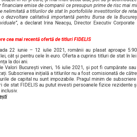
lor financiare emise de companii ce presupun prime de risc mai mi
e nelimitată a titlurilor de stat în portofoliile investitorilor de retai
ne o dezvoltare calitativă importantă pentru Bursa de la Bucureșt
ividuale”
, a declarat Irina Neacșu, Director Executiv Corporat
re cea mai recentă ofertă de titluri FIDELIS
rioada 22 iunie – 12 iulie 2021, românii au plasat aproape 5.
ei, cât și pentru cele în euro. Oferta a cuprins titluri de stat în le
nța la doi ani.
a de Valori București vineri, 16 iulie 2021, și pot fi cumpărate s
ți. Subscrierea inițială a titlurilor nu a fost comisionată de către 
tigurile de capital nu sunt impozabile. Pragul minim de subscrier
uri de stat FIDELIS au putut investi persoanele fizice rezidente 
inclusiv.
ești