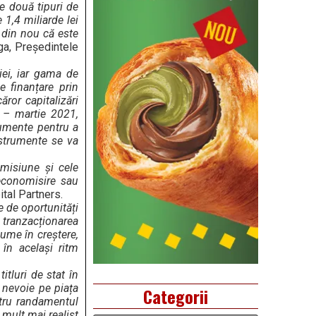
e două tipuri de
 1,4 miliarde lei
 din nou că este
ga, Președintele
iei, iar gama de
e finanțare prin
ror capitalizări
0 – martie 2021,
rumente pentru a
nstrumente se va
emisiune şi cele
 economisire sau
ital Partners.
e de oportunități
 tranzacționarea
lume în creștere,
în același ritm
itluri de stat în
 nevoie pe piața
Categorii
ntru randamentul
 mult mai realist