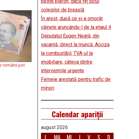
peste plafon, dacă țin locul
colegilor de breaslă
În arest, după ce și-a omorât
câinele aruncându-l de la etajul 4
Deputatul Eugen Neață, din
vacanță, direct la muncă. Acciza
la combustibil, TVA-ul la
imobiliare, câteva dintre
 românii pot
intervențiile urgente
Femeie arestată pentru trafic de
minori
Calendar apariții
august 2026
L
MA
MI
J
V
S
D