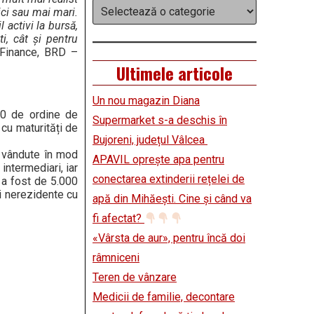
Categorii
ci sau mai mari.
l activi la bursă,
i, cât și pentru
e Finance, BRD –
Ultimele articole
Un nou magazin Diana
900 de ordine de
Supermarket s-a deschis în
i cu maturități de
Bujoreni, județul Vâlcea
au vândute în mod
APAVIL oprește apa pentru
intermediari, iar
conectarea extinderii rețelei de
e a fost de 5.000
și nerezidente cu
apă din Mihăești. Cine și când va
fi afectat?
«Vârsta de aur», pentru încă doi
râmniceni
Teren de vânzare
Medicii de familie, decontare