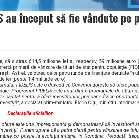
 au început să fie vândute pe p
te, că a atras 614,5 milioane lei si, respectiv, 59 milioane euro
ofertă primară de vânzare de titluri de stat pentru populație (FID
ești. Astfel, valoarea celor patru runde de finanțare derulate în ul
e lei (peste 1,4 miliarde euro).
gramului FIDELIS este o dovadă că Guvernul dorește să ofere popul
le. Programul FIDELIS este unul dintre programele de titluri de
de capital pentru a oferi investitorilor persoane fizice oportunităț
nvestiții”
, a declarat prim-ministrul Florin Cîțu, ministru interimar a
Declarațiile oficialilor
 oferte este una impresionantă și demonstrează că investitorii s
investiții. Putem spune că a patra ofertă pentru vânzarea de titlur
ările cu privire la evoluția inflației în România. Totodată, tre