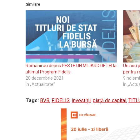
Similare
Românii au depus PESTE UN MILIARD DE LEI la
Un nou 
ultimul Program Fidelis
pentru 
20 decembrie 2021
9 noiem
În „Actualitate”
În „Actua
Tags:
BVB
,
FIDELIS
,
investiții
,
piață de capital
,
TITL