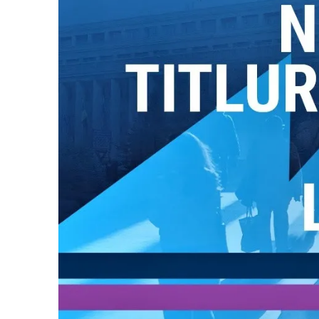
Vâlcea