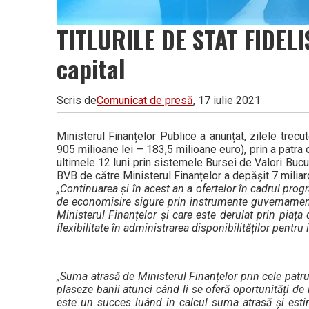
TITLURILE DE STAT FIDELIS
capital
Scris de
Comunicat de presă
, 17 iulie 2021
Ministerul Finanțelor Publice a anunțat, zilele trecu
905 milioane lei – 183,5 milioane euro), prin a patra 
ultimele 12 luni prin sistemele Bursei de Valori Bucur
BVB de către Ministerul Finanțelor a depășit 7 miliard
„Continuarea și în acest an a ofertelor în cadrul pro
de economisire sigure prin instrumente guvernamenta
Ministerul Finanțelor și care este derulat prin piața 
flexibilitate în administrarea disponibilităților pentru i
„Suma atrasă de Ministerul Finanțelor prin cele patru
plaseze banii atunci când li se oferă oportunități de 
este un succes luând în calcul suma atrasă și estim