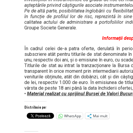
așteptările privind câștigurile asociate instrumente
Pe de altă parte, posibilitatea înglobării cu flexibilitat
în funcție de profilul lor de risc, reprezintă în si
calitatea actului de administrare a portofoliilor ind
Groupe Societe Generale.
Informații desp
În cadrul celei de-a patra oferte, derulată în pe
subscriere atât pentru titlurile de stat denominate în l
unu, respectiv doi ani, și o emisiune în euro, cu scade
Titlurile de stat au intrat la tranzacționare la Burs
transparent în orice moment prin intermediarii autoriza
veniturile obținute, atât din dobânzi, cât și din câș
de lei, respectiv 1.000 de euro. În emisiunea de titl
vârsta de peste 18 ani până la data închiderii ofertei, 
•
Material realizat cu sprijinul Bursei de Valori Bucur
Distribuie pe:
WhatsApp
Mai mult