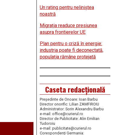
Un rating pentru neliniştea
noastră
Migraţia readuce presiunea
asupra frontierelor UE
Plan pentru o criză în energie:
industria poate fi deconectată,
populaţia rămâne protejată
Caseta redacțională
Președinte de Onoare: Ioan Barbu
Director onorific: Lilian ZAMFIROIU
Administrator: Sorin Alexandru Barbu
e-mail: office@curierul.ro
Director de Publicitate: Alin Emilian
Tudoroiu
e-mail: publicitate@curierul.ro
Corespondenți Germania: