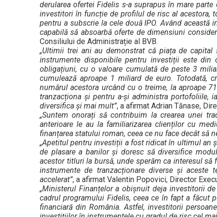
derularea ofertei Fidelis s-a suprapus în mare parte
investitori în funcție de profilul de risc al acestora,
pentru a subscrie la cele două IPO. Având această 
capabilă să absoarbă oferte de dimensiuni conside
Consiliului de Administrație al BVB.
„Ultimii trei ani au demonstrat că piața de capital
instrumente disponibile pentru investiții este di
obligațiuni, cu o valoare cumulată de peste 3 miliar
cumulează aproape 1 miliard de euro. Totodată, cr
numărul acestora urcând cu o treime, la aproape 71
tranzacționa și pentru a-și administra portofoliile,
diversifica și mai mult”
, a afirmat Adrian Tănase, Dire
„Suntem onorați să contribuim la crearea unei trad
anterioare le au la familiarizarea clienților cu me
finanțarea statului roman, ceea ce nu face decât să 
„Apetitul pentru investiții a fost ridicat în ultimul a
de plasare a banilor și doresc să diversifice modul
acestor titluri la bursă, unde sperăm ca interesul să 
instrumente de tranzacționare diverse și aceste t
accelerat”
, a afirmat Valentin Popovici, Director Exec
„Ministerul Finanțelor a obișnuit deja investitorii de
cadrul programului Fidelis, ceea ce în fapt a făcut 
financiară din România. Astfel, investitorii persoa
investițiilor în instrumentele cu gradul de risc cel ma