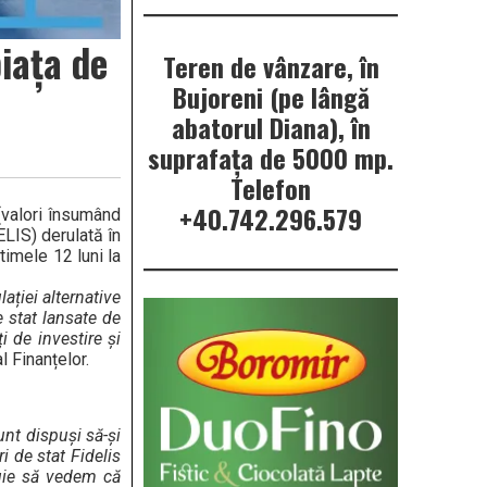
iața de
Teren de vânzare, în
Bujoreni (pe lângă
abatorul Diana), în
suprafața de 5000 mp.
Telefon
+40.742.296.579
 (valori însumând
ELIS) derulată în
timele 12 luni la
ației alternative
 stat lansate de
i de investire și
l Finanțelor.
unt dispuși să-și
i de stat Fidelis
buie să vedem că