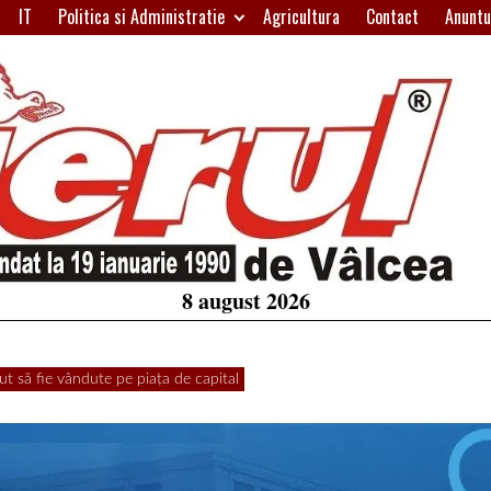
IT
Politica si Administratie
Agricultura
Contact
Anuntu
H
W
A
8 august 2026
 să fie vândute pe piața de capital