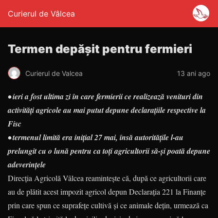
Curierul de Vâlcea
Termen depăşit pentru fermieri
Curierul de Valcea
13 ani ago
• ieri a fost ultima zi în care fermierii ce realizează venituri din
activităţi agricole au mai putut depune declaraţiile respective la
Fisc
• termenul limită era inițial 27 mai, însă autoritățile l-au
prelungit cu o lună pentru ca toți agricultorii să-și poată depune
adeverințele
Direcţia Agricolă Vâlcea reaminteşte că, după ce agricultorii care
au de plătit acest impozit agricol depun Declaraţia 221 la Finanţe
prin care spun ce suprafeţe cultivă şi ce animale deţin, urmează ca