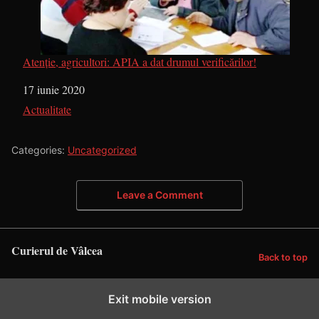
Atenție, agricultori: APIA a dat drumul verificărilor!
Dată
17 iunie 2020
În legătură cu
Actualitate
Categories:
Uncategorized
Leave a Comment
Curierul de Vâlcea
Back to top
Exit mobile version