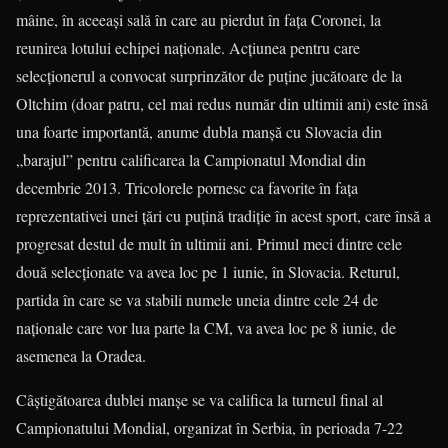
mâine, în aceeaşi sală în care au pierdut în faţa Coronei, la
reunirea lotului echipei naţionale. Acţiunea pentru care
selecţionerul a convocat surprinzător de puţine jucătoare de la
Oltchim (doar patru, cel mai redus număr din ultimii ani) este însă
una foarte importantă, anume dubla manşă cu Slovacia din
„barajul” pentru calificarea la Campionatul Mondial din
decembrie 2013. Tricolorele pornesc ca favorite în faţa
reprezentativei unei ţări cu puţină tradiţie în acest sport, care însă a
progresat destul de mult în ultimii ani. Primul meci dintre cele
două selecţionate va avea loc pe 1 iunie, în Slovacia. Returul,
partida în care se va stabili numele uneia dintre cele 24 de
naţionale care vor lua parte la CM, va avea loc pe 8 iunie, de
asemenea la Oradea.
Câştigătoarea dublei manşe se va califica la turneul final al
Campionatului Mondial, organizat în Serbia, în perioada 7-22