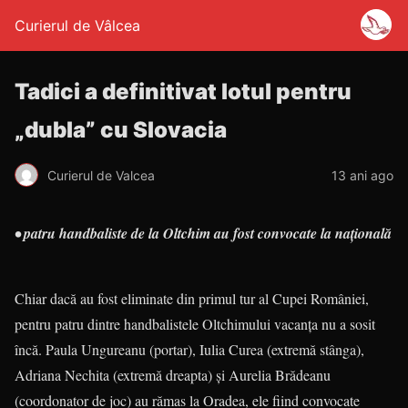
Curierul de Vâlcea
Tadici a definitivat lotul pentru
„dubla” cu Slovacia
Curierul de Valcea
13 ani ago
• patru handbaliste de la Oltchim au fost convocate la naţională
Chiar dacă au fost eliminate din primul tur al Cupei României,
pentru patru dintre handbalistele Oltchimului vacanţa nu a sosit
încă. Paula Ungureanu (portar), Iulia Curea (extremă stânga),
Adriana Nechita (extremă dreapta) şi Aurelia Brădeanu
(coordonator de joc) au rămas la Oradea, ele fiind convocate