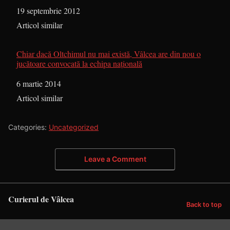
Dată
19 septembrie 2012
În legătură cu
Articol similar
Chiar dacă Oltchimul nu mai există, Vâlcea are din nou o
jucătoare convocată la echipa naţională
Dată
6 martie 2014
În legătură cu
Articol similar
Categories:
Uncategorized
Leave a Comment
Curierul de Vâlcea
Back to top