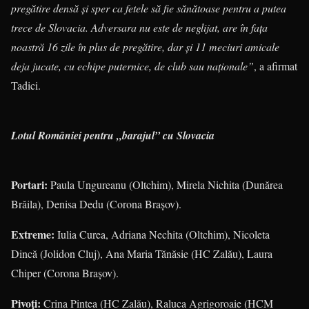
pregătire densă şi sper ca fetele să fie sănătoase pentru a putea
trece de Slovacia. Adversara nu este de neglijat, are în faţa
noastră 16 zile în plus de pregătire, dar şi 11 meciuri amicale
deja jucate, cu echipe puternice, de club sau naţionale”
, a afirmat
Tadici.
Lotul României pentru „barajul” cu Slovacia
Portari:
Paula Ungureanu (Oltchim), Mirela Nichita (Dunărea
Brăila), Denisa Dedu (Corona Braşov).
Extreme:
Iulia Curea, Adriana Nechita (Oltchim), Nicoleta
Dincă (Jolidon Cluj), Ana Maria Tănăsie (HC Zalău), Laura
Chiper (Corona Braşov).
Pivoţi:
Crina Pintea (HC Zalău), Raluca Agrigoroaie (HCM