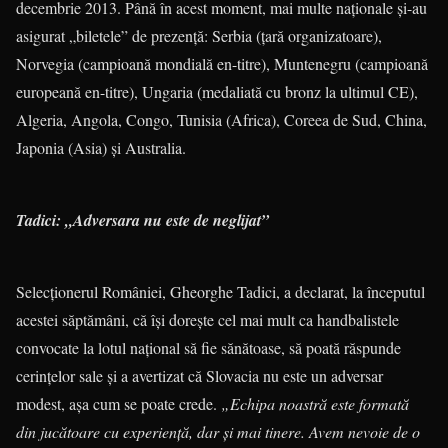
decembrie 2013. Până în acest moment, mai multe naţionale şi-au
asigurat „biletele” de prezenţă: Serbia (ţară organizatoare),
Norvegia (campioană mondială en-titre), Muntenegru (campioană
europeană en-titre), Ungaria (medaliată cu bronz la ultimul CE),
Algeria, Angola, Congo, Tunisia (Africa), Coreea de Sud, China,
Japonia (Asia) şi Australia.
Tadici: „Adversara nu este de neglijat”
Selecţionerul României, Gheorghe Tadici, a declarat, la începutul
acestei săptămâni, că îşi doreşte cel mai mult ca handbalistele
convocate la lotul naţional să fie sănătoase, să poată răspunde
cerinţelor sale şi a avertizat că Slovacia nu este un adversar
modest, aşa cum se poate crede.
„Echipa noastră este formată
din jucătoare cu experienţă, dar şi mai tinere. Avem nevoie de o