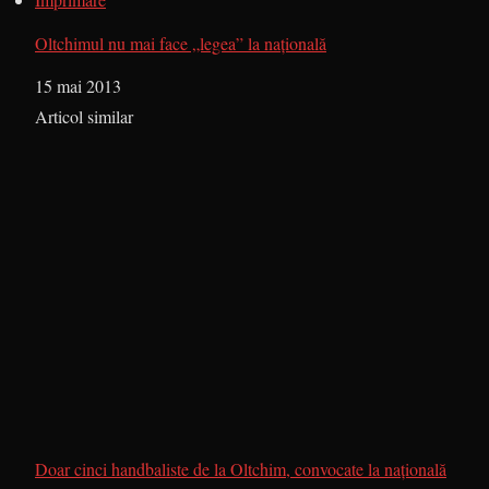
Oltchimul nu mai face „legea” la naţională
Dată
15 mai 2013
În legătură cu
Articol similar
Doar cinci handbaliste de la Oltchim, convocate la naţională