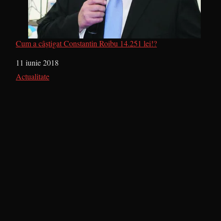
Cum a câștigat Constantin Roibu 14.251 lei!?
Dată
11 iunie 2018
În legătură cu
Actualitate