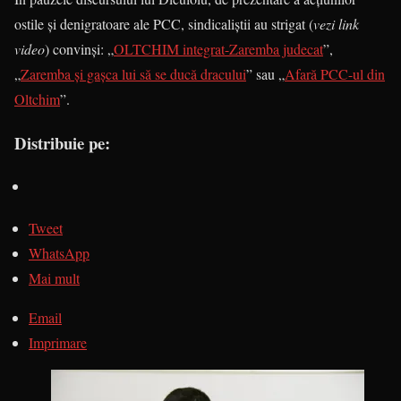
ostile și denigratoare ale PCC, sindicaliștii au strigat (
vezi link
video
) convinși: „
OLTCHIM integrat-Zaremba judecat
”,
„
Zaremba și gașca lui să se ducă dracului
” sau „
Afară PCC-ul din
Oltchim
”.
Distribuie pe:
Tweet
WhatsApp
Mai mult
Email
Imprimare