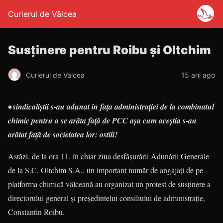
Curierul de Vâlcea
Susținere pentru Roibu și Oltchim
Curierul de Valcea
15 ani ago
• sindicaliștii s-au adunat în fața administrației de la combinatul
chimic pentru a se arăta față de PCC așa cum aceștia s-au
arătat față de societatea lor:
ostili!
Astăzi, de la ora 11, în chiar ziua desfășurării Adunării Generale
de la S.C. Oltchim S.A., un important număr de angajați de pe
platforma chimică vâlceană au organizat un protest de susținere a
directorului general și președintelui consiliului de administrație,
Constantin Roibu.