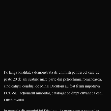
Pe lângă loialitatea demonstrată de chimiști pentru cel care de
peste 20 de ani susține mare parte din petrochimia românească,
sindicaliștii conduși de Mihai Diculoiu au fost fermi împotriva
PCC-SE, acționarul minoritar, catalogat pe drept cuvânt ca ostil
Oltchim-ului.
În pauzele discursului lui Diculoiu, de prezentare a acțiunilor