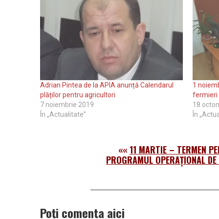
Adrian Pintea de la APIA anunță Calendarul
1 noiemb
plăților pentru agricultori
fermieri
7 noiembrie 2019
18 octo
În „Actualitate”
În „Actua
««
11 MARTIE – TERMEN P
PROGRAMUL OPERAŢIONAL DE 
Poți comenta aici