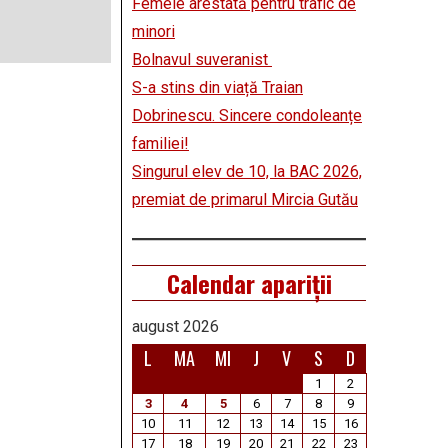
Femeie arestată pentru trafic de
minori
Bolnavul suveranist
S-a stins din viață Traian
Dobrinescu. Sincere condoleanțe
familiei!
Singurul elev de 10, la BAC 2026,
premiat de primarul Mircia Gutău
Calendar apariții
august 2026
L
MA
MI
J
V
S
D
1
2
3
4
5
6
7
8
9
10
11
12
13
14
15
16
17
18
19
20
21
22
23