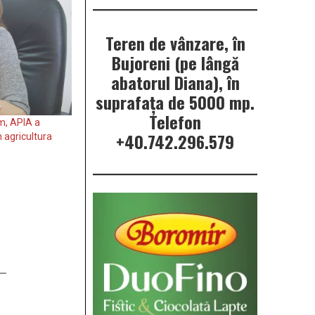
Teren de vânzare, în
Bujoreni (pe lângă
abatorul Diana), în
suprafața de 5000 mp.
Telefon
m, APIA a
+40.742.296.579
 agricultura