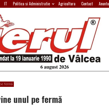
IT
Politica si Administratie
Agricultura
Contact
Anuntu
H
W
A
6 august 2026
 pe fermă
vine unul pe fermă