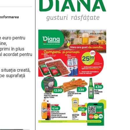
ransformarea
e euro pentru
ine,
primi în plus
ul acordat pentru
situația creată,
 pe suprafață