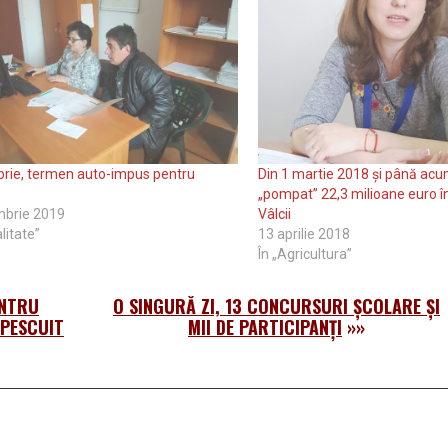
rie, termen auto-impus pentru
Din 1 martie 2018 și până acu
„pompat” 22,3 milioane euro în
mbrie 2019
Vâlcii
litate”
13 aprilie 2018
În „Agricultura”
ENTRU
O SINGURĂ ZI, 13 CONCURSURI ȘCOLARE ȘI
PESCUIT
MII DE PARTICIPANȚI
»»