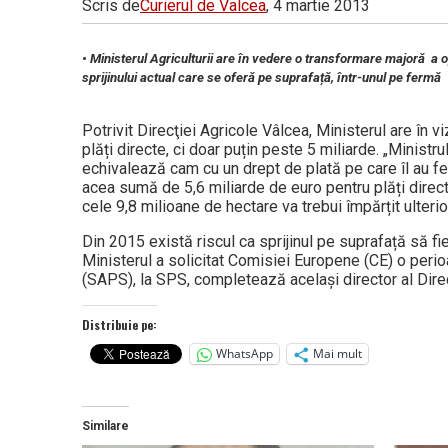
Scris de
Curierul de Valcea
, 4 martie 2013
Vâlcea
• Ministerul Agriculturii are în vedere o transformare majoră a
sprijinului actual care se oferă pe suprafață, într-unul pe fermă
Potrivit Direcţiei Agricole Vâlcea, Ministerul are în 
plăți directe, ci doar puțin peste 5 miliarde. „Ministr
echivalează cam cu un drept de plată pe care îl au fe
acea sumă de 5,6 miliarde de euro pentru plăți directe
cele 9,8 milioane de hectare va trebui împărțit ulteri
Din 2015 există riscul ca sprijinul pe suprafață să fi
Ministerul a solicitat Comisiei Europene (CE) o perio
(SAPS), la SPS, completează acelaşi director al Direc
Distribuie pe:
WhatsApp
Mai mult
Similare