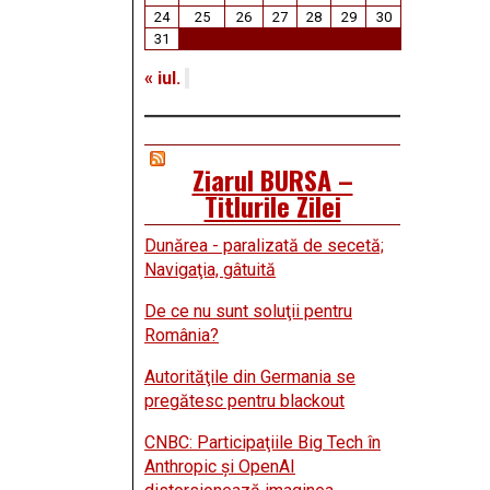
24
25
26
27
28
29
30
31
« iul.
Ziarul BURSA –
Titlurile Zilei
Dunărea - paralizată de secetă;
Navigaţia, gâtuită
De ce nu sunt soluţii pentru
România?
Autorităţile din Germania se
pregătesc pentru blackout
CNBC: Participaţiile Big Tech în
Anthropic şi OpenAI