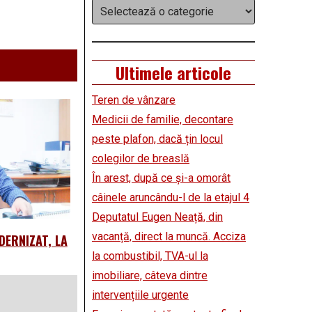
Categorii
Ultimele articole
Teren de vânzare
Medicii de familie, decontare
peste plafon, dacă țin locul
colegilor de breaslă
În arest, după ce și-a omorât
câinele aruncându-l de la etajul 4
Deputatul Eugen Neață, din
vacanță, direct la muncă. Acciza
DERNIZAT, LA
la combustibil, TVA-ul la
imobiliare, câteva dintre
intervențiile urgente