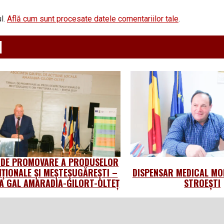
l.
Află cum sunt procesate datele comentariilor tale
.
d
 DE PROMOVARE A PRODUSELOR
IȚIONALE ȘI MEȘTEȘUGĂREȘTI –
DISPENSAR MEDICAL MO
 GAL AMARADIA-GILORT-OLTEȚ
STROEȘTI