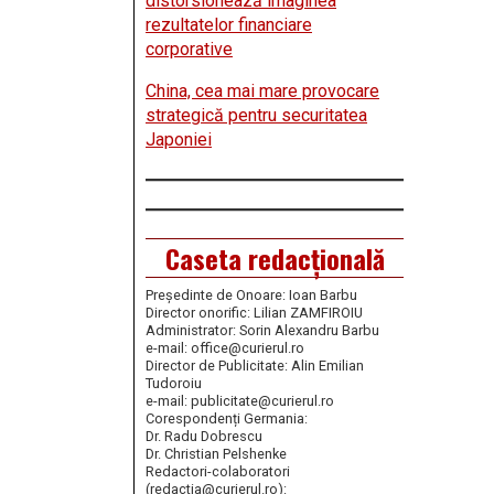
distorsionează imaginea
rezultatelor financiare
corporative
China, cea mai mare provocare
strategică pentru securitatea
Japoniei
Caseta redacțională
Președinte de Onoare: Ioan Barbu
Director onorific: Lilian ZAMFIROIU
Administrator: Sorin Alexandru Barbu
e-mail: office@curierul.ro
Director de Publicitate: Alin Emilian
Tudoroiu
e-mail: publicitate@curierul.ro
Corespondenți Germania:
Dr. Radu Dobrescu
Dr. Christian Pelshenke
Redactori-colaboratori
(redactia@curierul.ro):