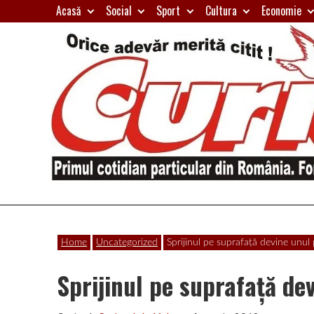
Skip
Acasă
Social
Sport
Cultura
Economie
to
content
Primul
Curierul
cotidian
Home
Uncategorized
Sprijinul pe suprafaţă devine unul
particular
de
din
Sprijinul pe suprafaţă de
România