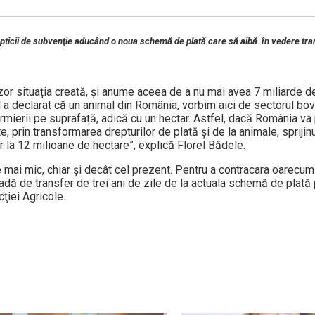
 opticii de subvenţie aducând o noua schemă de plată care să aibă în vedere t
vizor situația creată, și anume aceea de a nu mai avea 7 miliarde d
ul a declarat că un animal din România, vorbim aici de sectorul bov
rmierii pe suprafață, adică cu un hectar. Astfel, dacă România va 
, prin transformarea drepturilor de plată și de la animale, sprijin
or la 12 milioane de hectare”, explică Florel Bădele.
e mai mic, chiar și decât cel prezent. Pentru a contracara oarecum 
adă de transfer de trei ani de zile de la actuala schemă de plată
ţiei Agricole.