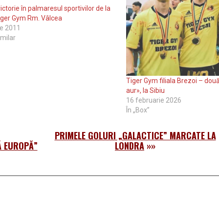
ctorie în palmaresul sportivilor de la
iger Gym Rm. Vâlcea
ie 2011
imilar
Tiger Gym filiala Brezoi – dou
aur», la Sibiu
16 februarie 2026
În „Box”
PRIMELE GOLURI „GALACTICE” MARCATE LA
Ă EUROPĂ”
LONDRA
»»