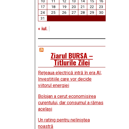
10
11
12
13
14
15
16
17
18
19
20
21
22
23
24
25
26
27
28
29
30
31
« iul.
Ziarul BURSA –
Titlurile Zilei
Reţeaua electrică intră în era AI;
Investiţiile care vor decide
viitorul energiei
Bolojan a cerut economisirea
curentului, dar consumul a rămas
acelaşi
Un rating pentru neliniştea
noastră