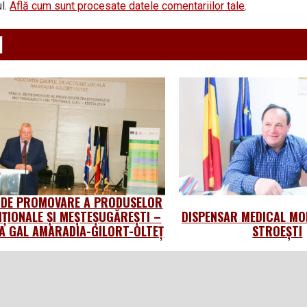
l.
Află cum sunt procesate datele comentariilor tale
.
d
 DE PROMOVARE A PRODUSELOR
IȚIONALE ȘI MEȘTEȘUGĂREȘTI –
DISPENSAR MEDICAL MO
 GAL AMARADIA-GILORT-OLTEȚ
STROEȘTI