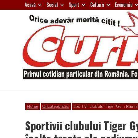
Skip
Acasă
Social
Sport
Cultura
Economie
to
content
Primul
Curierul
cotidian
Home
Uncategorized
Sportivii clubului Tiger Gym Râmni
particular
de
din
Sportivii clubului Tiger
România