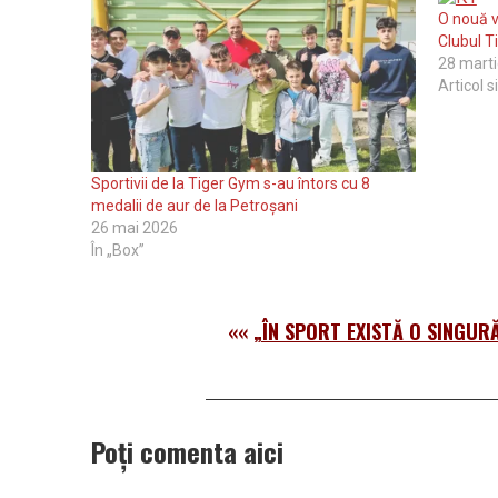
O nouă vi
Clubul T
28 mart
Articol s
Sportivii de la Tiger Gym s-au întors cu 8
medalii de aur de la Petroșani
26 mai 2026
În „Box”
««
„ÎN SPORT EXISTĂ O SINGUR
Poți comenta aici