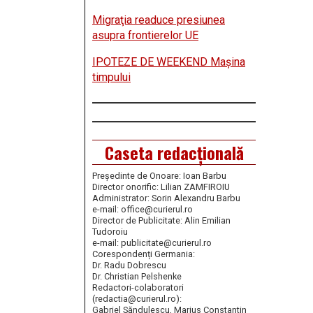
Migraţia readuce presiunea
asupra frontierelor UE
IPOTEZE DE WEEKEND Maşina
timpului
Caseta redacțională
Președinte de Onoare: Ioan Barbu
Director onorific: Lilian ZAMFIROIU
Administrator: Sorin Alexandru Barbu
e-mail: office@curierul.ro
Director de Publicitate: Alin Emilian
Tudoroiu
e-mail: publicitate@curierul.ro
Corespondenți Germania:
Dr. Radu Dobrescu
Dr. Christian Pelshenke
Redactori-colaboratori
(redactia@curierul.ro):
Gabriel Săndulescu, Marius Constantin