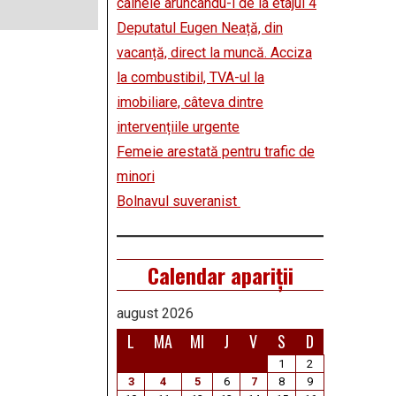
câinele aruncându-l de la etajul 4
Deputatul Eugen Neață, din
vacanță, direct la muncă. Acciza
la combustibil, TVA-ul la
imobiliare, câteva dintre
intervențiile urgente
Femeie arestată pentru trafic de
minori
Bolnavul suveranist
Calendar apariții
august 2026
L
MA
MI
J
V
S
D
1
2
3
4
5
6
7
8
9