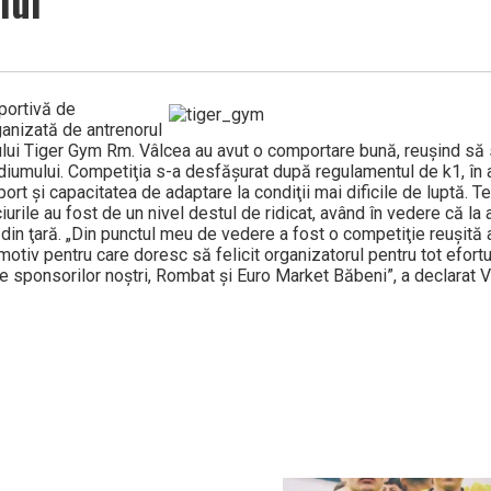
lui
sportivă de
nizată de antrenorul
bului Tiger Gym Rm. Vâlcea au avut o comportare bună, reuşind să
odiumului. Competiţia s-a desfăşurat după regulamentul de k1, în a
port şi capacitatea de adaptare la condiţii mai dificile de luptă. T
rile au fost de un nivel destul de ridicat, având în vedere că la
in ţară. „Din punctul meu de vedere a fost o competiţie reuşită at
 motiv pentru care doresc să felicit organizatorul pentru tot efort
ponsorilor noştri, Rombat şi Euro Market Băbeni”, a declarat Vi