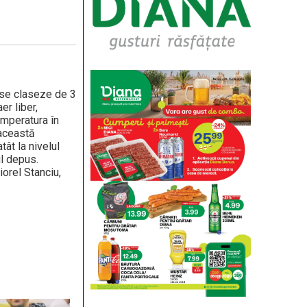
 se claseze de 3
er liber,
emperatura în
 această
ât la nivelul
ul depus.
orel Stanciu,