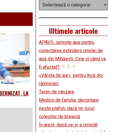
Categorii
Ultimele articole
APAVIL oprește apa pentru
conectarea extinderii rețelei de
apă din Mihăești. Cine și când va
fi afectat?
«Vârsta de aur», pentru încă doi
râmniceni
Teren de vânzare
DERNIZAT, LA
Medicii de familie, decontare
peste plafon, dacă țin locul
colegilor de breaslă
În arest, după ce și-a omorât