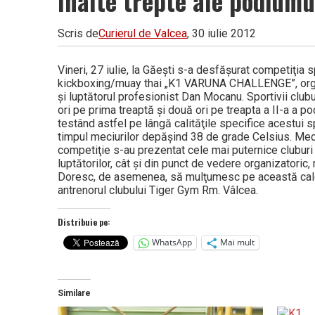
înalte trepte ale podiumu
Vâlcea
Scris de
Curierul de Valcea
, 30 iulie 2012
Vineri, 27 iulie, la Găeşti s-a desfăşurat competiţia 
kickboxing/muay thai „K1 VARUNA CHALLENGE”, orga
şi luptătorul profesionist Dan Mocanu. Sportivii clu
ori pe prima treaptă şi două ori pe treapta a II-a a p
testând astfel pe lângă calităţile specifice acestui s
timpul meciurilor depăşind 38 de grade Celsius. Meciu
competiţie s-au prezentat cele mai puternice cluburi d
luptătorilor, cât şi din punct de vedere organizatoric,
Doresc, de asemenea, să mulţumesc pe această cale s
antrenorul clubului Tiger Gym Rm. Vâlcea.
Distribuie pe:
WhatsApp
Mai mult
Similare