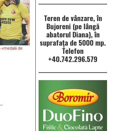
Teren de vânzare, în
Bujoreni (pe lângă
abatorul Diana), în
suprafața de 5000 mp.
Telefon
ă «medalii de
+40.742.296.579