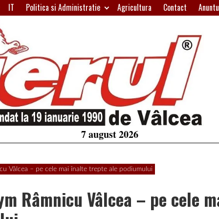
IT
Politica si Administratie
Agricultura
Contact
Anuntu
H
W
A
7 august 2026
cu Vâlcea – pe cele mai înalte trepte ale podiumului
 Gym Râmnicu Vâlcea – pe cele m