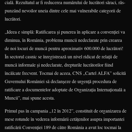
cială. Rezultatul ar fi reducerea numărului de lucrători săraci, răs­
pun­zând nevoilor uneia dintre cele mai vulnerabile categorii de
lucrători.
„Ideea e simplă: Ratificarea şi punerea în aplicare a convenţiei va
diminua, în România, problema muncii nedeclarate prin crearea
de noi locuri de muncă pentru aproximativ 600.000 de lucrători!
În sectorul casnic se înregistrează un nivel ridicat de relaţii de
muncă informale şi nedeclarate, drepturile lucrătorilor fiind
încălcate frec­vent. Tocmai de aceea, CNS „Cartel ALFA” solicită
Guvernului Ro­mâ­niei să declanşeze de urgenţă procedura de
ratificare a docu­men­telor adoptate de Organizaţia Internaţională a
Muncii”, mai spune acesta.
Primul pas în campania „12 în 2012”, constituit de organizarea de
mese rotunde în vederea informării cetățenilor asupra impor­tan­tei
ratificării Convenţiei 189 de către România a avut loc tocmai la