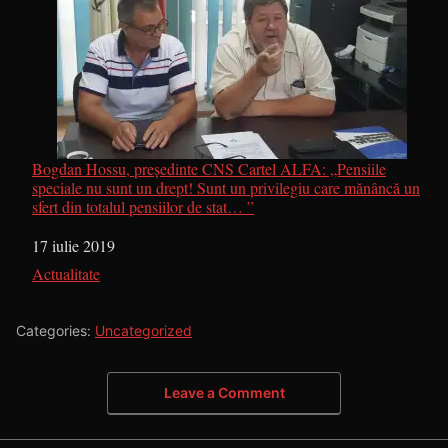
Bogdan Hossu, președinte CNS Cartel ALFA: „Pensiile
speciale nu sunt un drept! Sunt un privilegiu care mănâncă un
sfert din totalul pensiilor de stat… ”
Dată
17 iulie 2019
În legătură cu
Actualitate
Categories:
Uncategorized
Leave a Comment