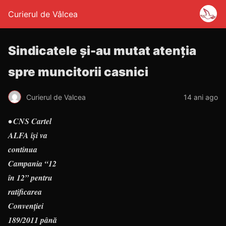
Curierul de Vâlcea
Sindicatele şi-au mutat atenţia
spre muncitorii casnici
Curierul de Valcea
14 ani ago
• CNS Cartel
ALFA îşi va
continua
Campania “12
în 12” pentru
ratificarea
Convenţiei
189/2011 până