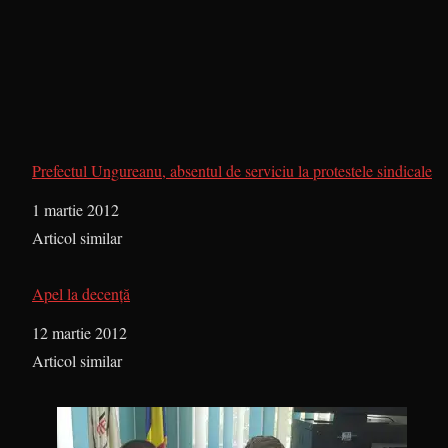
Prefectul Ungureanu, absentul de serviciu la protestele sindicale
Dată
1 martie 2012
În legătură cu
Articol similar
Apel la decenţă
Dată
12 martie 2012
În legătură cu
Articol similar