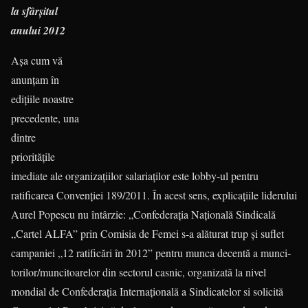
la sfârşitul
anului 2012
Aşa cum vă
anunţam în
ediţiile noastre
precedente, una
dintre
priorităţile
imediate ale organizaţiilor salariaţilor este lobby-ul pentru
ratificarea Convenţiei 189/2011. În acest sens, explicaţiile liderului
Aurel Popescu nu întârzie: „Confederaţia Naţională Sindi­cală
„Cartel ALFA” prin Comisia de Femei s-a alăturat trup şi suflet
cam­paniei „12 ratificări în 2012” pentru munca decentă a munci­
to­rilor/muncitoarelor din sectorul casnic, organizată la nivel
mondial de Confederaţia Internaţională a Sindicatelor si solicită