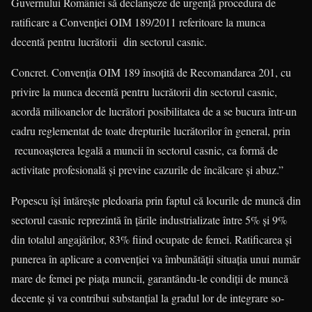
Guvernului României să declanşeze de urgenţă procedura de
ratificare a Convenţiei OIM 189/2011 referitoare la munca
decentă pentru lucrătorii din sectorul casnic.
Concret. Convenţia OIM 189 însoţită de Recomandarea 201, cu
privire la munca decentă pentru lucrătorii din sectorul casnic,
acordă milioanelor de lucrători posibilitatea de a se bucura într-un
cadru reglementat de toate drepturile lucrătorilor în general, prin
recunoaşterea legală a muncii în sectorul casnic, ca formă de
activitate profesională şi previne cazurile de încălcare şi abuz.”
Popescu îşi întăreşte pledoaria prin faptul că locurile de mun­că din
sectorul casnic reprezintă în ţările industrializate între 5% şi 9%
din totalul angajărilor, 83% fiind ocupate de femei. Ratificarea şi
punerea în aplicare a convenţiei va îmbunătăţii situaţia unui nu­măr
mare de femei pe piaţa muncii, garantându-le condiţii de mun­că
decente şi va contribui substanțial la gradul lor de integrare so­