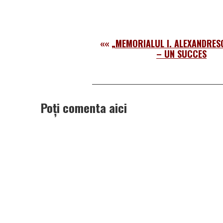
««
„MEMORIALUL I. ALEXANDRES
– UN SUCCES
Poți comenta aici