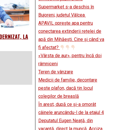
Supermarket s-a deschis în
Bujoreni, județul Vâlcea
APAVIL oprește apa pentru
conectarea extinderii rețelei de
DERNIZAT, LA
apă din Mihăești. Cine și când va
fi afectat?
«Vârsta de aur», pentru încă doi
râmniceni
Teren de vânzare
Medicii de familie, decontare
peste plafon, dacă țin locul
colegilor de breaslă
În arest, după ce și-a omorât
câinele aruncându-l de la etajul 4
Deputatul Eugen Neață, din
vacanță, direct la muncă. Acciza