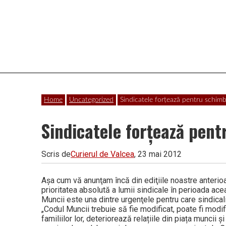
Vâlcea
Home
Uncategorized
Sindicatele forţează pentru schim
Sindicatele forţează pen
Scris de
Curierul de Valcea
, 23 mai 2012
Aşa cum vă anunţam încă din ediţiile noastre anterio
prioritatea absolută a lumii sindicale în perioada acea
Muncii este una dintre urgenţele pentru care sindical
„Codul Muncii trebuie să fie modificat, poate fi modific
familiilor lor, deteriorează relațiile din piața muncii