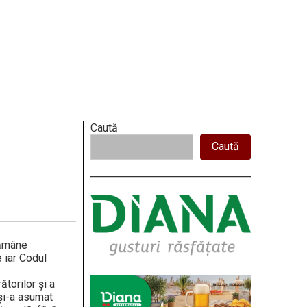
Right
Caută
Caută
Asides
rămâne
e iar Codul
ătorilor și a
 și-a asumat