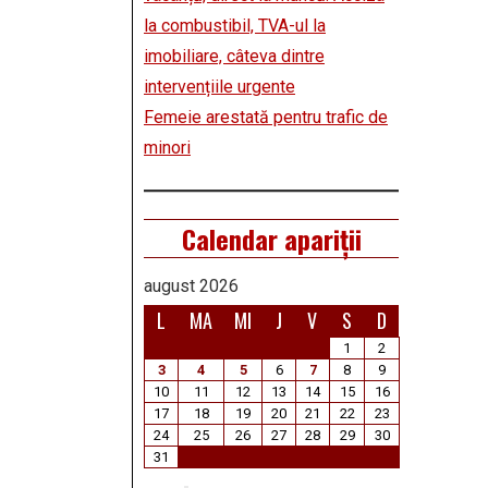
la combustibil, TVA-ul la
imobiliare, câteva dintre
intervențiile urgente
Femeie arestată pentru trafic de
minori
Calendar apariții
august 2026
L
MA
MI
J
V
S
D
1
2
3
4
5
6
7
8
9
10
11
12
13
14
15
16
17
18
19
20
21
22
23
24
25
26
27
28
29
30
31