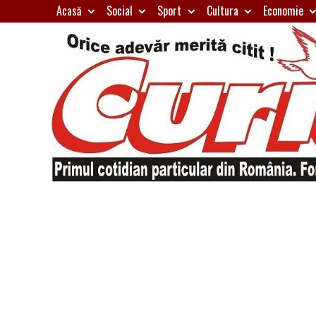
Skip
Acasă
Social
Sport
Cultura
Economie
to
content
Primul
Curierul
cotidian
particular
de
din
România