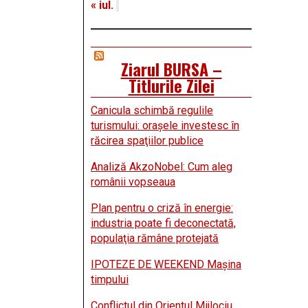
« iul.
Ziarul BURSA –
Titlurile Zilei
Canicula schimbă regulile
turismului: oraşele investesc în
răcirea spaţiilor publice
Analiză AkzoNobel: Cum aleg
românii vopseaua
Plan pentru o criză în energie:
industria poate fi deconectată,
populaţia rămâne protejată
IPOTEZE DE WEEKEND Maşina
timpului
Conflictul din Orientul Mijlociu