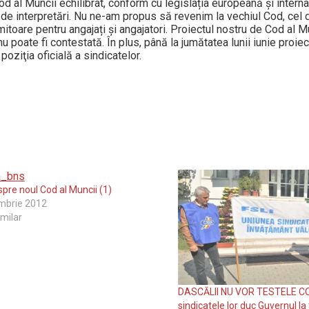
d al Muncii echilibrat, conform cu legislația europeană și interna
c de interpretări. Nu ne-am propus să revenim la vechiul Cod, cel 
itoare pentru angajați și angajatori. Proiectul nostru de Cod al M
poate fi contestată. În plus, până la jumătatea lunii iunie proiec
oziţia oficială a sindicatelor.
spre noul Cod al Muncii (1)
mbrie 2012
imilar
DASCĂLII NU VOR TESTELE COV
sindicatele lor duc Guvernul la 