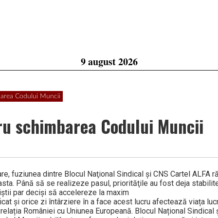
9 august 2026
barea Codului Muncii
tru schimbarea Codului Muncii
are, fuziunea dintre Blocul Naţional Sindical şi CNS Cartel ALFA 
sta. Până să se realizeze pasul, priorităţile au fost deja stabilit
iştii par decişi să accelereze la maxim
at și orice zi întârziere în a face acest lucru afectează viața lucr
 și relația României cu Uniunea Europeană. Blocul Național Sindical