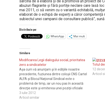
sarcina de a elabora și de a promova un proiect de Co
abuzuri flagrante și fără portițe neclare care lasă lo
mai 2011, ci să venim cu o variantă echitabilă, mulțum
elaborat de o echipă de experți a căror competență nu 
subiectul unei campanii de consultare publică”, sună p
Distribuie pe:
WhatsApp
Mai mult
Similare
Modificarea Legii dialogului social, prioritatea
Totul de
zero a sindicatelor
12 dece
Aşa cum vă anunţam şi în ediţiile noastre
Articol s
precedente, fuziunea dintre coloşii CNS Cartel
ALFA şi Blocul Naţional Sindical este o
problemă de timp, iar un nou pas în această
direcţie este şi emiterea unei poziţii oficiale
co­mu­ne pe tema viitorului apropiat: „Con­siliile
3 iulie 2012
generale ale Confederaţiei Naţionale Sindicale
Articol similar
„Cartele ALFA”…