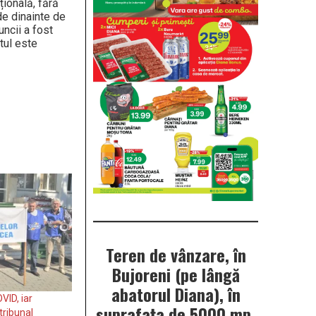
țională, fără
de dinainte de
uncii a fost
tul este
Teren de vânzare, în
Bujoreni (pe lângă
abatorul Diana), în
ID, iar
suprafața de 5000 mp.
tribunal