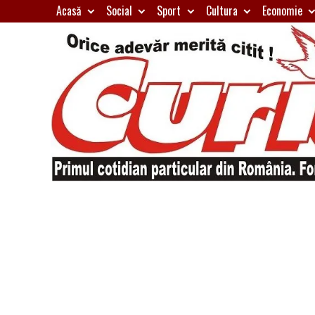
Skip
Acasă
Social
Sport
Cultura
Economie
to
content
Primul
Curierul
cotidian
particular
de
din
România