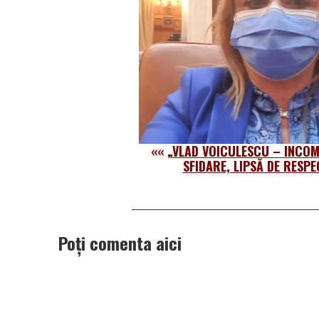
««
„VLAD VOICULESCU – INCOM
SFIDARE, LIPSĂ DE RESPE
Poți comenta aici