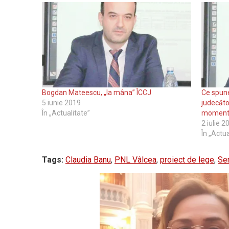
Bogdan Mateescu, „la mâna” ÎCCJ
Ce spune
5 iunie 2019
judecăt
În „Actualitate”
momentul
2 iulie 2
În „Actua
Tags:
Claudia Banu
,
PNL Vâlcea
,
proiect de lege
,
Se