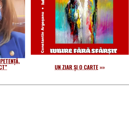
PETENȚĂ,
CT”
UN ZIAR ȘI O CARTE
»»