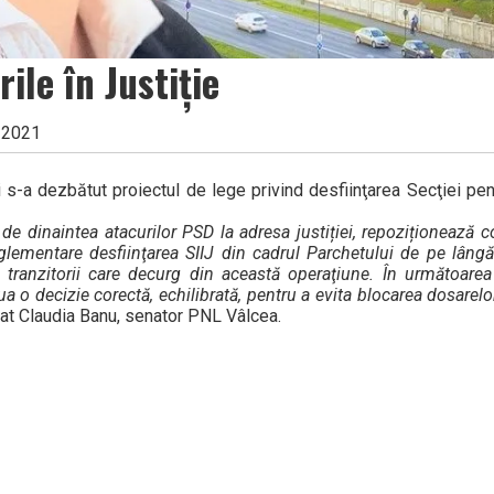
le în Justiție
e 2021
ui s-a dezbătut proiectul de lege privind desfiinţarea Secţiei pe
de dinaintea atacurilor PSD la adresa justiției, repoziționează co
glementare desfiinţarea SIIJ din cadrul Parchetului de pe lângă
i tranzitorii care decurg din această operaţiune. În următoarea
lua o decizie corectă, echilibrată, pentru a evita blocarea dosarelor
arat Claudia Banu, senator PNL Vâlcea.