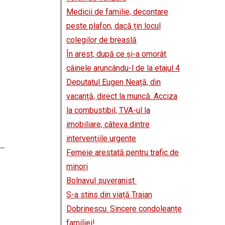
Medicii de familie, decontare
peste plafon, dacă țin locul
colegilor de breaslă
În arest, după ce și-a omorât
câinele aruncându-l de la etajul 4
Deputatul Eugen Neață, din
vacanță, direct la muncă. Acciza
la combustibil, TVA-ul la
imobiliare, câteva dintre
intervențiile urgente
Femeie arestată pentru trafic de
minori
Bolnavul suveranist
S-a stins din viață Traian
Dobrinescu. Sincere condoleanțe
familiei!