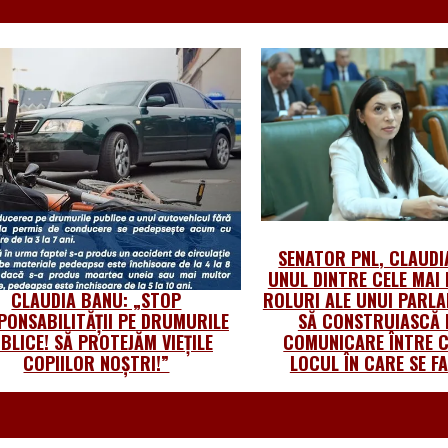
SENATOR PNL, CLAUDI
UNUL DINTRE CELE MAI
CLAUDIA BANU: „STOP
ROLURI ALE UNUI PARL
PONSABILITĂȚII PE DRUMURILE
SĂ CONSTRUIASCĂ 
BLICE! SĂ PROTEJĂM VIEȚILE
COMUNICARE ÎNTRE C
COPIILOR NOȘTRI!”
LOCUL ÎN CARE SE FA