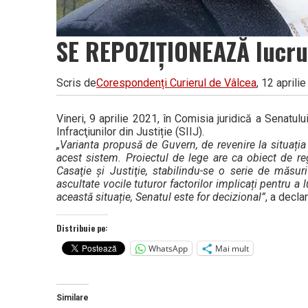
SE REPOZIȚIONEAZĂ lucruri
Scris de
Corespondenți Curierul de Vâlcea
, 12 aprili
Vineri, 9 aprilie 2021, în Comisia juridică a Senatul
Infracţiunilor din Justiție (SIIJ).
„Varianta propusă de Guvern, de revenire la situația 
acest sistem. Proiectul de lege are ca obiect de re
Casaţie şi Justiţie, stabilindu-se o serie de măsur
ascultate vocile tuturor factorilor implicați pentru a 
această situație, Senatul este for decizional”
, a decl
Distribuie pe:
WhatsApp
Mai mult
Similare