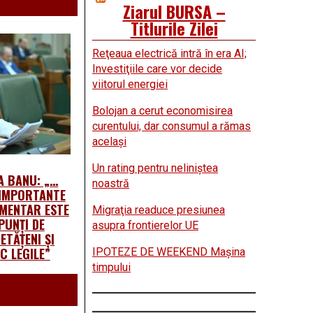
Ziarul BURSA –
Titlurile Zilei
Reţeaua electrică intră în era AI;
Investiţiile care vor decide
viitorul energiei
Bolojan a cerut economisirea
curentului, dar consumul a rămas
acelaşi
Un rating pentru neliniştea
A BANU: „…
noastră
 IMPORTANTE
AMENTAR ESTE
Migraţia readuce presiunea
PUNȚI DE
asupra frontierelor UE
ETĂȚENI ȘI
C LEGILE”
IPOTEZE DE WEEKEND Maşina
timpului