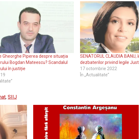
 Gheorghe Piperea despre situația
SENATORUL CLAUDIA BANU, în
orului Bogdan Mateescu? Scandalul
dezbaterilor privind legile Justi
ui în justiție
17 octombrie 2022
019
În „Actualitate”
litate”
nat
,
SIIJ