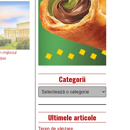
 mijlocul
ției
Categorii
Categorii
Ultimele articole
Teren de vânzare