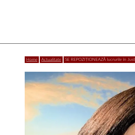
Vâlcea
Home
Actualitate
SE REPOZIȚIONEAZĂ lucrurile în Justi