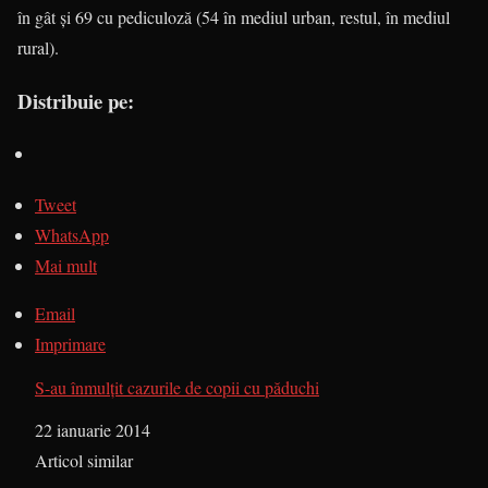
în gât și 69 cu pediculoză (54 în mediul ur­ban, restul, în mediul
rural).
Distribuie pe:
Tweet
WhatsApp
Mai mult
Email
Imprimare
S-au înmulțit cazurile de copii cu păduchi
Dată
22 ianuarie 2014
În legătură cu
Articol similar