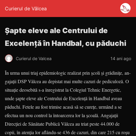
Curierul de Vâlcea
Șapte eleve ale Centrului de
Excelență în Handbal, cu păduchi
Curierul de Valcea
14 ani ago
În urma unui triaj epidemiologic realizat prin școli și grădinițe, an­­
ga­jații DSP Vâlcea au depistat mai mul­te cazuri de pediculoză. O
situ­ație deosebită s-a înregistrat la Co­le­giul Tehnic Energetic,
unde șapte eleve ale Centrului de Excelență în Handbal aveau
păduchi. Fetele au fost trimise acasă să se curețe, ur­mând a se
efectua un nou control la întoarcerea lor la școală. Angajații
Direcției de Sănătate Publică Vâl­cea au triat peste 44.000 de
copii, în atenția lor aflându-se 436 de ca­zuri, din care 215 cu roșu