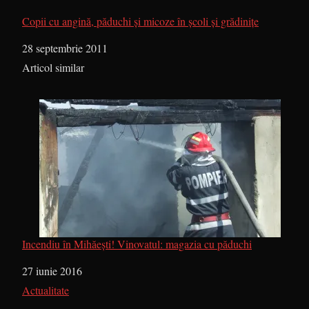
Copii cu angină, păduchi și micoze în școli și grădinițe
Dată
28 septembrie 2011
În legătură cu
Articol similar
Incendiu în Mihăești! Vinovatul: magazia cu păduchi
Dată
27 iunie 2016
În legătură cu
Actualitate