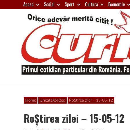
Skip
Acasă
Social
Sport
Cultura
Economie
to
content
Primul
Curierul
cotidian
Home
Uncategorized
RoȘtirea zilei – 15-05-12
particular
de
din
RoȘtirea zilei – 15-05-12
România