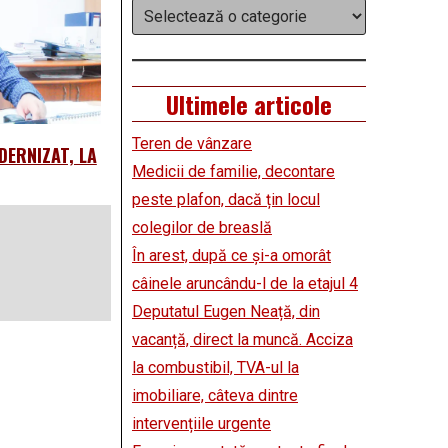
Categorii
Ultimele articole
Teren de vânzare
DERNIZAT, LA
Medicii de familie, decontare
peste plafon, dacă țin locul
colegilor de breaslă
În arest, după ce și-a omorât
câinele aruncându-l de la etajul 4
Deputatul Eugen Neață, din
vacanță, direct la muncă. Acciza
la combustibil, TVA-ul la
imobiliare, câteva dintre
intervențiile urgente