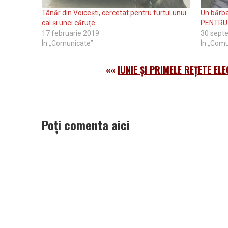
Tânăr din Voicești, cercetat pentru furtul unui
Un bărba
cal și unei căruțe
PENTRU
17 februarie 2019
30 sept
În „Comunicate”
În „Comu
««
IUNIE ŞI PRIMELE REŢETE EL
Poți comenta aici