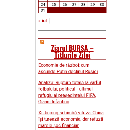
24
25
26
27
28
29
30
31
« iul.
Ziarul BURSA –
Titlurile Zilei
Economie de război: cum
ascunde Putin declinul Rusiei
Analiză: Ruptură totală la vârful
fotbalului; politicul - ultimul
refugiu al preşedintelui FIFA,
Gianni Infantino
Xi Jinping schimbă viteza: China
îşi turează economia, dar refuză
marele şoc financiar