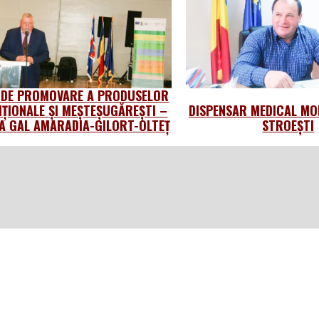
 DE PROMOVARE A PRODUSELOR
IȚIONALE ȘI MEȘTEȘUGĂREȘTI –
DISPENSAR MEDICAL MO
 GAL AMARADIA-GILORT-OLTEȚ
STROEȘTI