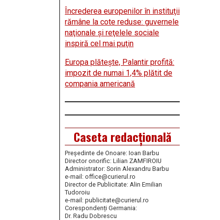
Încrederea europenilor în instituţii
rămâne la cote reduse: guvernele
naţionale şi reţelele sociale
inspiră cel mai puţin
Europa plăteşte, Palantir profită:
impozit de numai 1,4% plătit de
compania americană
Caseta redacțională
Președinte de Onoare: Ioan Barbu
Director onorific: Lilian ZAMFIROIU
Administrator: Sorin Alexandru Barbu
e-mail: office@curierul.ro
Director de Publicitate: Alin Emilian
Tudoroiu
e-mail: publicitate@curierul.ro
Corespondenți Germania:
Dr. Radu Dobrescu