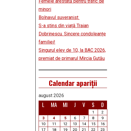
Femeie arestată pentru trafic de
minori
Bolnavul suveranist
S-a stins din viață Traian
Dobrinescu. Sincere condoleanțe
familiei!
Singurul elev de 10, la BAC 2026,
premiat de primarul Mircia Gutău
Calendar apariții
august 2026
L
MA
MI
J
V
S
D
1
2
3
4
5
6
7
8
9
10
11
12
13
14
15
16
17
18
19
20
21
22
23