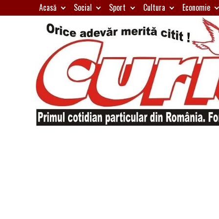
Skip
Acasă
Social
Sport
Cultura
Economie
to
content
Primul
Curierul
cotidian
particular
de
din
România