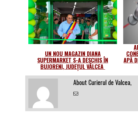
A
UN NOU MAGAZIN DIANA
CONE
SUPERMARKET S-A DESCHIS ÎN
APĂ D
BUJORENI, JUDEȚUL VÂLCEA
About Curierul de Valcea,
Email
the
Author