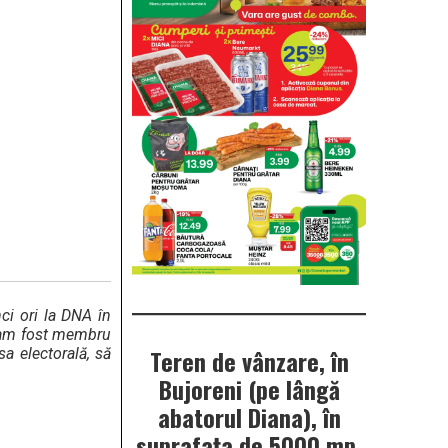
ci ori la DNA în
, am fost membru
Teren de vânzare, în
sa electorală, să
Bujoreni (pe lângă
abatorul Diana), în
suprafața de 5000 mp.