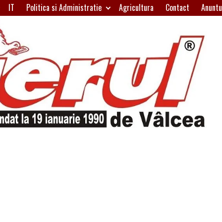
IT
Politica si Administratie
Agricultura
Contact
Anuntu
H
W
A