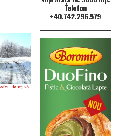
Telefon
+40.742.296.579
oferi, dotați-vă