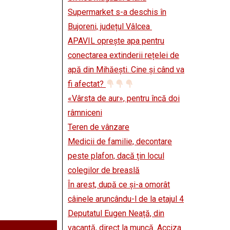
Supermarket s-a deschis în
Bujoreni, județul Vâlcea
APAVIL oprește apa pentru
conectarea extinderii rețelei de
apă din Mihăești. Cine și când va
fi afectat?
«Vârsta de aur», pentru încă doi
râmniceni
Teren de vânzare
Medicii de familie, decontare
peste plafon, dacă țin locul
colegilor de breaslă
În arest, după ce și-a omorât
câinele aruncându-l de la etajul 4
Deputatul Eugen Neață, din
vacanță, direct la muncă. Acciza