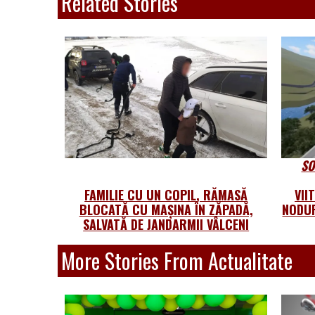
Related Stories
SO
FAMILIE CU UN COPIL, RĂMASĂ
VII
BLOCATĂ CU MAȘINA ÎN ZĂPADĂ,
NODUR
SALVATĂ DE JANDARMII VÂLCENI
More Stories From Actualitate