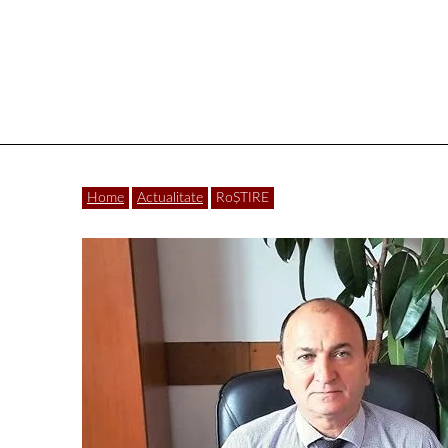
Vâlcea
Home
Actualitate
RoȘTIRE