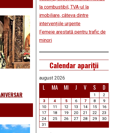
la combustibil, TVA-ul la
imobiliare, câteva dintre
intervențiile urgente
Femeie arestată pentru trafic de
minori
Calendar apariții
august 2026
L
MA
MI
J
V
S
D
 ANIVERSAR
1
2
3
4
5
6
7
8
9
10
11
12
13
14
15
16
17
18
19
20
21
22
23
24
25
26
27
28
29
30
31