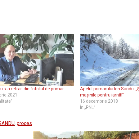
u s-a retras din fotoliul de primar
Apelul primarului Ion Sandu: „Ș
brie 2021
mașinile pentru iarnă!”
litate”
16 decembrie 2018
În „PNL”
 SANDU
,
proces