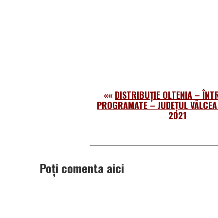
««
DISTRIBUȚIE OLTENIA – ÎN
PROGRAMATE – JUDEȚUL VÂLCEA 
2021
Poți comenta aici