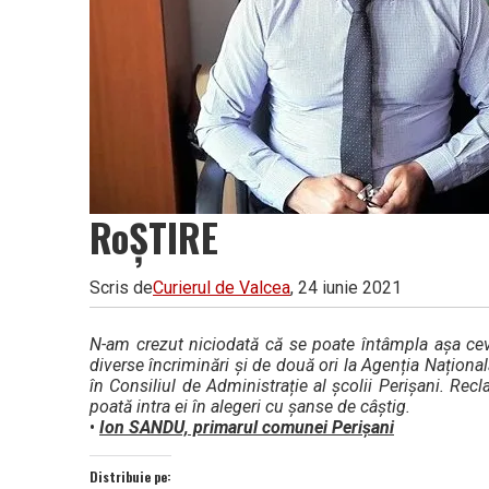
RoȘTIRE
Scris de
Curierul de Valcea
, 24 iunie 2021
N-am crezut niciodată că se poate întâmpla așa ceva
diverse încriminări și de două ori la Agenția Națion
în Consiliul de Administrație al școlii Perișani. Rec
poată intra ei în alegeri cu șanse de câștig.
•
Ion SANDU, primarul comunei Perișani
Distribuie pe: