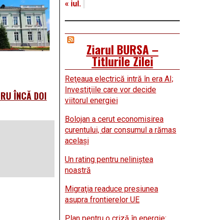
« iul.
Ziarul BURSA –
Titlurile Zilei
Reţeaua electrică intră în era AI;
Investiţiile care vor decide
TRU ÎNCĂ DOI
viitorul energiei
Bolojan a cerut economisirea
curentului, dar consumul a rămas
acelaşi
Un rating pentru neliniştea
noastră
Migraţia readuce presiunea
asupra frontierelor UE
Plan pentru o criză în energie: