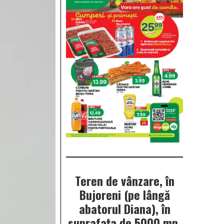
Teren de vânzare, în
Bujoreni (pe lângă
abatorul Diana), în
suprafața de 5000 mp.