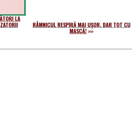
ĂTORI LA
IZATORII
RÂMNICUL RESPIRĂ MAI UȘOR, DAR TOT CU
MASCĂ!
»»