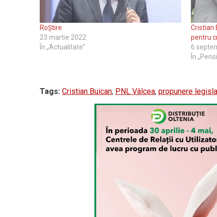
RoȘtire
Cristian
23 martie 2022
pentru c
În „Actualitate”
6 septe
În „Pens
Tags:
Cristian Buican
,
PNL Vâlcea
,
propunere legisla