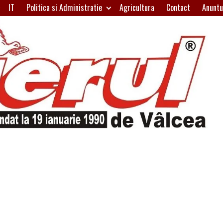
IT
Politica si Administratie
Agricultura
Contact
Anuntu
H
W
A