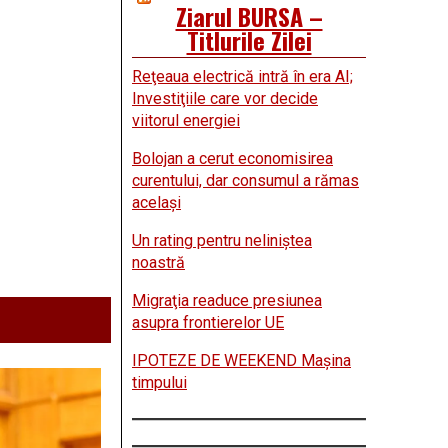
Ziarul BURSA –
Titlurile Zilei
Reţeaua electrică intră în era AI;
Investiţiile care vor decide
viitorul energiei
Bolojan a cerut economisirea
curentului, dar consumul a rămas
acelaşi
Un rating pentru neliniştea
noastră
Migraţia readuce presiunea
asupra frontierelor UE
IPOTEZE DE WEEKEND Maşina
timpului