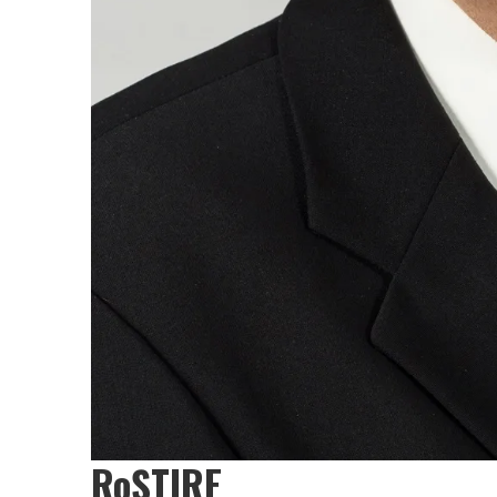
RoȘTIRE