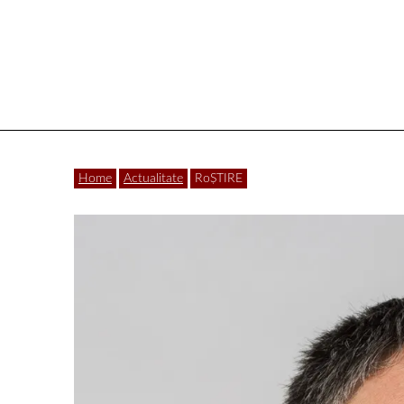
Vâlcea
Home
Actualitate
RoȘTIRE