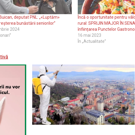
 Buican, deputat PNL: „«Luptăm»
Încă o oportunitate pentru vâlc
reșterea bunăstării seniorilor”
rural: SPRIJIN MAJOR ÎN SENA
mbrie 2024
înființarea Punctelor Gastron
ionari”
16 mai 2023
În „Actualitate”
tivă