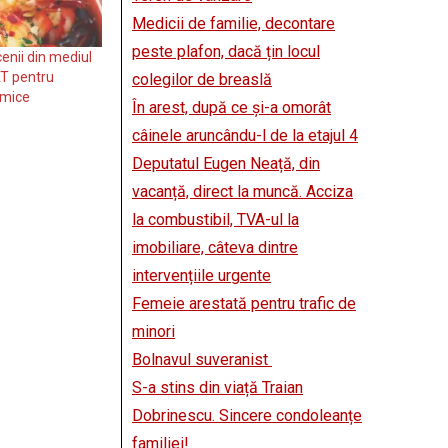
Medicii de familie, decontare
peste plafon, dacă țin locul
enii din mediul
T pentru
colegilor de breaslă
omice
În arest, după ce și-a omorât
câinele aruncându-l de la etajul 4
Deputatul Eugen Neață, din
vacanță, direct la muncă. Acciza
la combustibil, TVA-ul la
imobiliare, câteva dintre
intervențiile urgente
Femeie arestată pentru trafic de
minori
Bolnavul suveranist
S-a stins din viață Traian
Dobrinescu. Sincere condoleanțe
familiei!