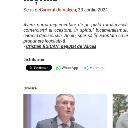
Scris de
Curierul de Valcea
, 29 aprilie 2021
Avem prima reglementare de pe piața românească a r
comercianți ai acestora. În spiritul bicameralismul
cameră decizională. Acolo, sper să fie adoptată cu u
propunere legislativă.
•
Cristian BUICAN, deputat de Vâlcea
Distribuie pe:
WhatsApp
Mai mult
Similare