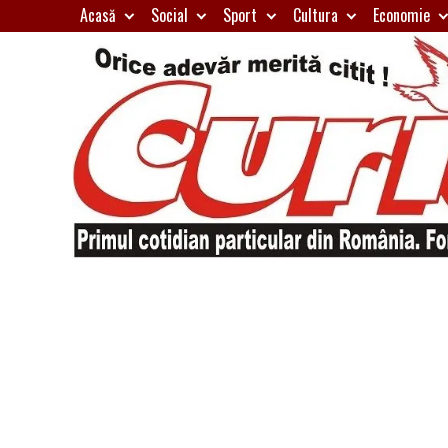
Skip
Acasă
Social
Sport
Cultura
Economie
to
content
Primul
Curierul
cotidian
particular
de
din
România