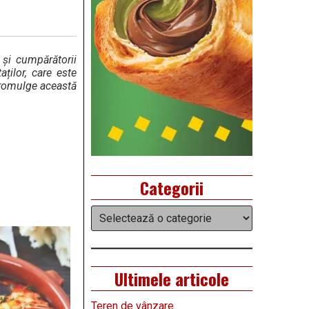
 și cumpărătorii
ților, care este
promulge această
Categorii
Categorii
Ultimele articole
Teren de vânzare