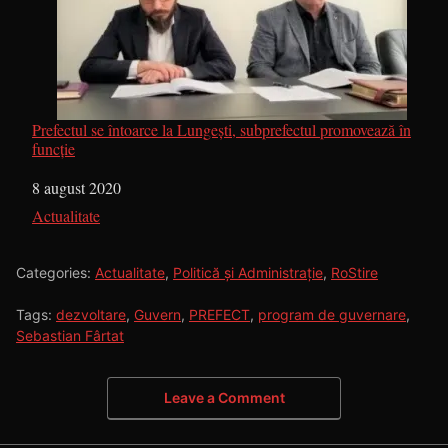
Prefectul se întoarce la Lungești, subprefectul promovează în
funcție
Dată
8 august 2020
În legătură cu
Actualitate
Categories:
Actualitate
,
Politică și Administrație
,
RoStire
Tags:
dezvoltare
,
Guvern
,
PREFECT
,
program de guvernare
,
Sebastian Fârtat
Leave a Comment