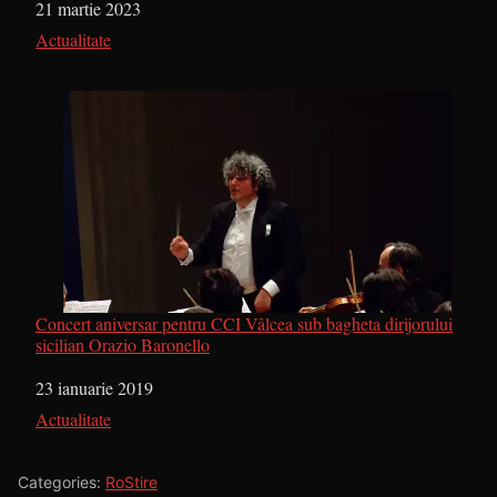
Dată
21 martie 2023
În legătură cu
Actualitate
Concert aniversar pentru CCI Vâlcea sub bagheta dirijorului
sicilian Orazio Baronello
Dată
23 ianuarie 2019
În legătură cu
Actualitate
Categories:
RoStire