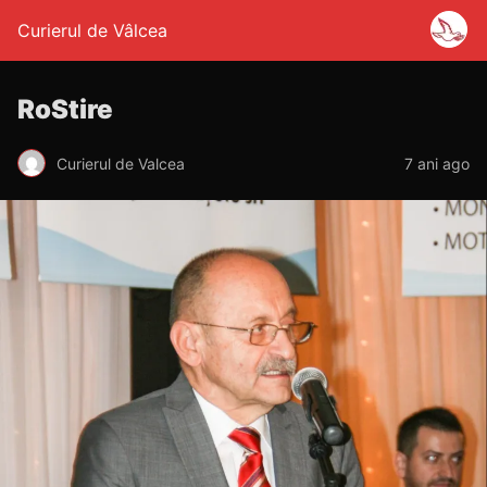
Curierul de Vâlcea
RoStire
Curierul de Valcea
7 ani ago