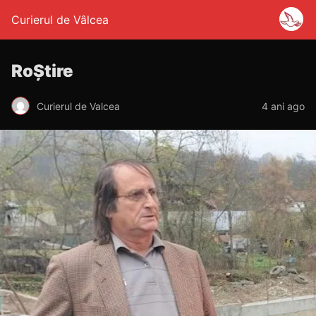
Curierul de Vâlcea
RoȘtire
Curierul de Valcea
4 ani ago