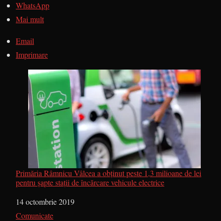
WhatsApp
Mai mult
Email
Imprimare
Primăria Râmnicu Vâlcea a obţinut peste 1,3 milioane de lei
pentru șapte staţii de încărcare vehicule electrice
Dată
14 octombrie 2019
În legătură cu
Comunicate