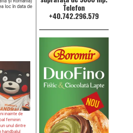
 află şi România)
Telefon
a loc în data de
+40.742.296.579
ni inainte de
al feminin:
 un unul dintre
n handbalul