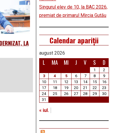
Singurul elev de 10, la BAC 2026,
premiat de primarul Mircia Gutău
Calendar apariții
DERNIZAT, LA
august 2026
L
MA
MI
J
V
S
D
1
2
3
4
5
6
7
8
9
10
11
12
13
14
15
16
17
18
19
20
21
22
23
24
25
26
27
28
29
30
31
« iul.