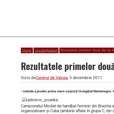
Vâlcea
Home
Uncategorized
Rezultatele primelor două zile de 
Rezultatele primelor două
Scris de
Curierul de Valcea
, 5 decembrie 2011
• Islanda a produs prima mare surpriză învingând Muntenegru. R
Campionatul Modial de handbal feminin din Brazilia a l
organizatoare şi Cuba (ambele aflate în grupa C, din 