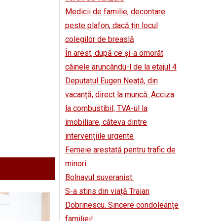
Medicii de familie, decontare
peste plafon, dacă țin locul
colegilor de breaslă
În arest, după ce și-a omorât
câinele aruncându-l de la etajul 4
Deputatul Eugen Neață, din
vacanță, direct la muncă. Acciza
la combustibil, TVA-ul la
imobiliare, câteva dintre
intervențiile urgente
Femeie arestată pentru trafic de
minori
Bolnavul suveranist
S-a stins din viață Traian
Dobrinescu. Sincere condoleanțe
familiei!