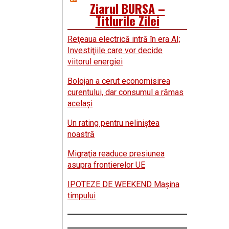
Ziarul BURSA –
Titlurile Zilei
Reţeaua electrică intră în era AI;
Investiţiile care vor decide
viitorul energiei
Bolojan a cerut economisirea
curentului, dar consumul a rămas
acelaşi
Un rating pentru neliniştea
noastră
Migraţia readuce presiunea
asupra frontierelor UE
IPOTEZE DE WEEKEND Maşina
timpului