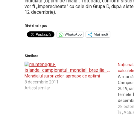
intitulată „optimi de finală”. Totodată, conform sistem
vor fi „împerecheate” cu cele din Gru­pa D, după sis
12 decembrie).
Distribuie pe:
WhatsApp
Mai mult
Similare
Național
calculel
Mondialul surprizelor, aproape de optimi
A mai ră
8 decembrie 2011
Campiona
Articol similar
2019, ia
temele. 
decembri
României
28 octo
de handb
În „Actua
unde T