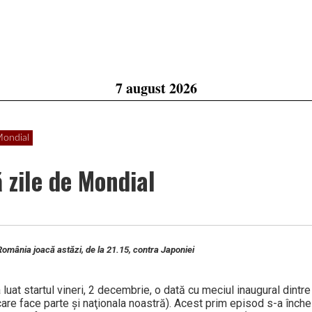
7 august 2026
Mondial
 zile de Mondial
omânia joacă astăzi, de la 21.15, contra Japoniei
uat startul vineri, 2 decembrie, o dată cu meciul inaugural dintre
care face parte şi naţionala noastră). Acest prim episod s-a înche