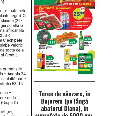
ă).
ntre toate cele
 Muntenegru). Cu
Islandei (21-
ia se afla la
ina, africanele
i, aici
pa C echipele
slabe valoric:
nde toate cele
şi Croaţia –
e primei zile
da – Angola 24-
 cealaltă parte,
stralia 53-15.
Teren de vânzare, în
Rusia –
ere de la
Bujoreni (pe lângă
 (Grupa D).
abatorul Diana), în
etiţiei,
suprafața de 5000 mp.