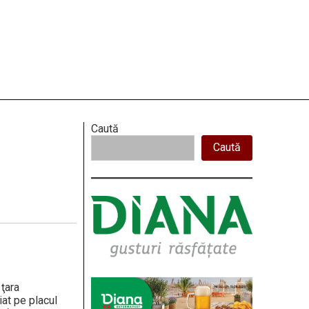
Right
Caută
Caută
Asides
 ţara
iat pe placul