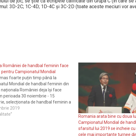
ului de joc, se ştie că echipele calificate din Grupa C (în care se
temul: 3D-2C; 1C-4D; 1D-4C şi 3C-2D (toate aceste meciuri vor ave
a României de handbal feminin face
e pentru Campionatul Mondial
mas foarte puțin timp până la
tul Mondial de handbal feminin din
r naționala României deja își face
În perioada 30 noiembrie - 15
e, selecționata de handbal feminin a
 va evolua la Campionatul Mondial
mbrie 2019
al. Turneul se ține în Japonia, acolo
litate”
Romania arata bine cu doua lu
omas…
Campionatul Mondial de handb
sfarsitul lui 2019 se incheie cu
cele mai importante turnee di