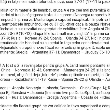
ultăţi în faţa mai modestelor cubaneze, scor 37-21 (17-11 la pauz
liştilor în materie de handbal, grupa A este cea mai puternică di
ele doi şi trei la câştigarea trofeului suprem (Norvegia respectiv
 impună în prima zi: Muntenegru a capotat inexplicabil împotriva 
a, nemţoaicele impunându-se cu 31-28, chiar dacă la pauză Norveg
 încheiat cu un rezultat neaşteptat de echilibrat între Angola şi Ch
or 30-29 (10-12). Grupa B a fost mult mai „liniştită” în prima sa z
 37-9; Rusia – Koreea 39-24; Spania – Olanda 34-27. Nici în gru
terna­ţio­nale de Handbal nu au cedat în faţa celor considerate mai 
Naţionalele europene s-au făcut remarcate şi în grupa D, acolo u
continente: Suedia – Argentina 37-11; Danemarca – Uruguay 36-10 
. A fost o zi a revanşelor pentru grupa A, când marile perdante al
e: China – Norvegia 16-43; Germania – Muntenegru 24-25 şi Islan
 moment, obţinând deja „biletele” pentru optimile competiţiei. De
a: Koreea – Kazakhstan 31-19; Rusia – Spania 28-22 şi Olanda – Au
negru – Angola; Norvegia – Islanda; Germania – China (Grupa A); 
upa B); România – Japonia (transmis live pe DolceSport, cu încep
Suedia – Rusia; Danemarca – Croaţia; Argentina – Coasta de Fildeş
lasate din fiecare grupă se vor califica în faza superioară a comp