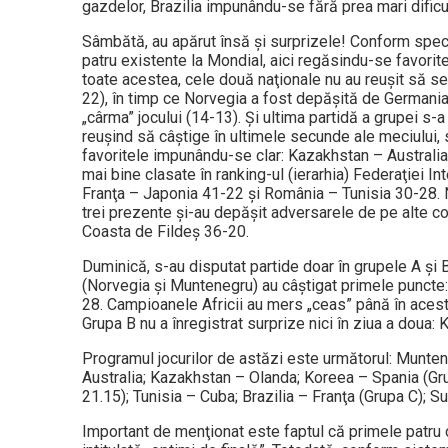
gazdelor, Brazilia impunându-se fără prea mari dific
Sâmbătă, au apărut însă şi surprizele! Conform specia
patru existente la Mondial, aici regăsindu-se favorit
toate acestea, cele două naţionale nu au reuşit să se
22), în timp ce Norvegia a fost depăşită de Germani
„cârma” jocului (14-13). Şi ultima partidă a grupei s-a
reuşind să câştige în ultimele secunde ale meciului, sc
favoritele impunându-se clar: Kazakhstan – Australia
mai bine clasate în ranking-ul (ierarhia) Federaţiei In
Franţa – Japonia 41-22 şi România – Tu­nisia 30-28. 
trei prezente şi-au depăşit adversarele de pe alte 
Coasta de Fildeş 36-20.
Duminică, s-au disputat partide doar în grupele A şi B
(Norvegia şi Muntenegru) au câştigat primele punct
28. Campioa­nele Africii au mers „ceas” până în acest
Grupa B nu a înregistrat surprize nici în ziua a dou
Programul jocurilor de astăzi este ur­mătorul: Munte
Australia; Kazakhstan – Olanda; Koreea – Spania (Gr
21.15); Tunisia – Cuba; Brazilia – Franţa (Grupa C); 
Important de menţionat este faptul că primele patru c