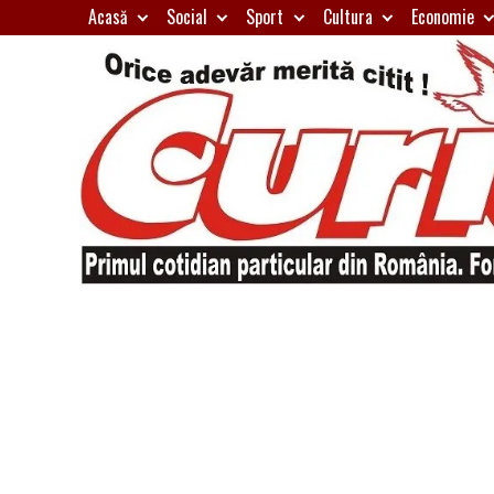
Skip
Acasă
Social
Sport
Cultura
Economie
to
content
Primul
Curierul
cotidian
particular
de
din
România