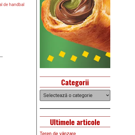
l de handbal
Categorii
Categorii
Ultimele articole
Teren de vânzare