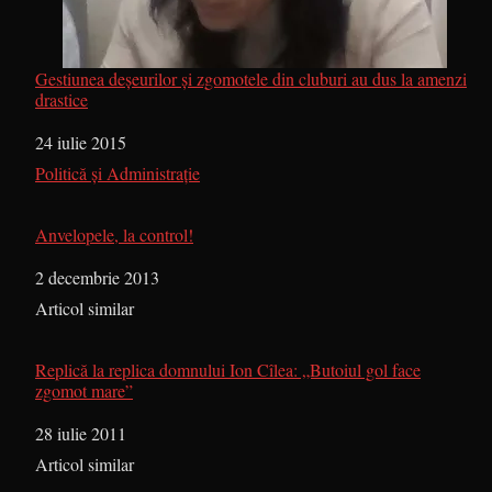
Gestiunea deșeurilor și zgomotele din cluburi au dus la amenzi
drastice
Dată
24 iulie 2015
În legătură cu
Politică și Administrație
Anvelopele, la control!
Dată
2 decembrie 2013
În legătură cu
Articol similar
Replică la replica domnului Ion Cîlea: „Butoiul gol face
zgomot mare”
Dată
28 iulie 2011
În legătură cu
Articol similar