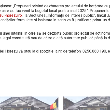
țiunea: „Propuneri privind dezbaterea proiectului de hotărâre cu p
e care se fac venit la bugetul local pentru anul 2025”. Propunerile 
ul-horezu.ro
, la Secțiunea „Informații de interes public”, linkul „
ărilor formulate şi înaintate în scris va fi justificată printr-un
i unei întâlniri în care să se dezbată public proiectul de act norma
te legal constituită sau de către o altă autoritate publică până la 
ei Horezu vă stau la dispoziție la nr. de telefon: 0250.860.190, e