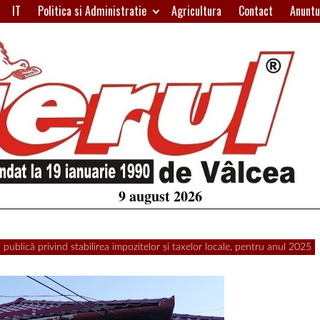
IT
Politica si Administratie
Agricultura
Contact
Anuntu
H
W
A
9 august 2026
publică privind stabilirea impozitelor și taxelor locale, pentru anul 2025