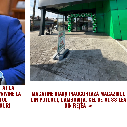
TAT LA
RIVIRE LA
MAGAZINE DIANA INAUGUREAZĂ MAGAZINUL
TUL
DIN POTLOGI, DÂMBOVIȚA, CEL DE-AL 83-LEA
GURI
DIN REȚEA
»»