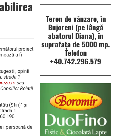
abilirea
Teren de vânzare, în
Bujoreni (pe lângă
abatorul Diana), în
suprafața de 5000 mp.
rmătorul proiect
Telefon
rmează a fi
+40.742.296.579
ugestii, opinii
, strada 1
rezu.ro
sau
onsilier Relaţii
ăți (Știri)” și
strada 1
860.190.
iei, persoană de