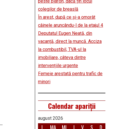
peste plafon, dacă țin locul
colegilor de breaslă
În arest, după ce și-a omorât
câinele aruncându-l de la etajul 4
Deputatul Eugen Neață, din
vacanță, direct la muncă. Acciza
la combustibil, TVA-ul la
imobiliare, câteva dintre
intervențiile urgente
Femeie arestată pentru trafic de
minori
Calendar apariții
august 2026
L
MA
MI
J
V
S
D