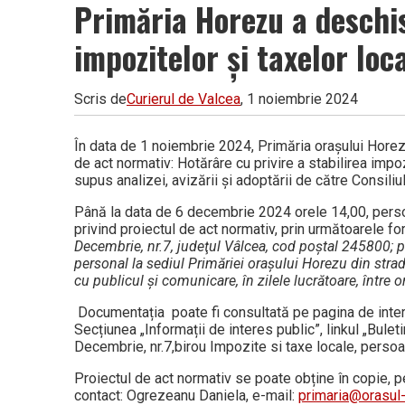
Primăria Horezu a deschis
impozitelor și taxelor lo
Scris de
Curierul de Valcea
, 1 noiembrie 2024
În data de 1 noiembrie 2024, Primăria orașului Horez
de act normativ: Hotărâre cu privire a stabilirea impo
supus analizei, avizării şi adoptării de către Consili
Până la data de 6 decembrie 2024 orele 14,00, persoane
privind proiectul de act normativ, prin următoarele 
Decembrie, nr.7, judeţul Vâlcea, cod poştal 245800; p
personal la sediul Primăriei oraşului Horezu din stra
cu publicul şi comunicare, în zilele lucrătoare, între o
Documentația poate fi consultată pe pagina de interne
Secțiunea „Informații de interes public”, linkul „Bule
Decembrie, nr.7,birou Impozite si taxe locale, perso
Proiectul de act normativ se poate obține în copie, pe
contact: Ogrezeanu Daniela, e-mail:
primaria@orasul-