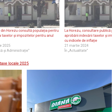
 din Horezu consultă populația pentru
La Horezu, consultare publică
a taxelor și impozitelor pentru anul
aprobării indexării taxelor și i
cu indicele de inflație
ie 2025
21 martie 2024
ică și Administrație”
În „Actualitate”
taxe locale 2025