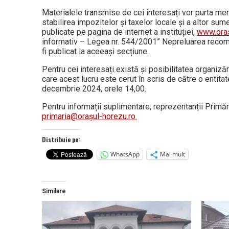
Materialele transmise de cei interesați vor purta men
stabilirea impozitelor și taxelor locale și a altor sum
publicate pe pagina de internet a instituției,
www.oras
informativ – Legea nr. 544/2001” Nepreluarea recomand
fi publicat la aceeași secțiune.
Pentru cei interesați există și posibilitatea organizări
care acest lucru este cerut în scris de către o entita
decembrie 2024, orele 14,00.
Pentru informații suplimentare, reprezentanții Primări
primaria@orașul-horezu.ro.
Distribuie pe:
WhatsApp
Mai mult
Similare