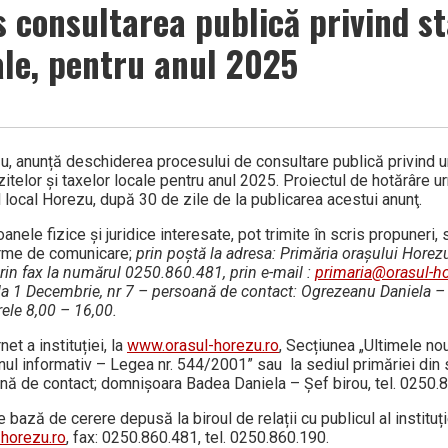
 consultarea publică privind st
cale, pentru anul 2025
u, anunță deschiderea procesului de consultare publică privind u
zitelor și taxelor locale pentru anul 2025. Proiectul de hotărâre u
ul local Horezu, după 30 de zile de la publicarea acestui anunţ.
le fizice şi juridice interesate, pot trimite în scris propuneri, s
forme de comunicare;
prin poştă la adresa: Primăria oraşului Horezu
rin fax la numărul 0250.860.481, prin e-mail :
primaria@orasul-ho
da 1 Decembrie, nr 7 – persoană de contact: Ogrezeanu Daniela – C
rele 8,00 – 16,00.
t a instituției, la
www.orasul-horezu.ro
, Secțiunea „Ultimele nout
tinul informativ – Legea nr. 544/2001” sau la sediul primăriei din 
ană de contact; domnișoara Badea Daniela – Șef birou, tel. 0250.
 bază de cerere depusă la biroul de relații cu publicul al instituț
horezu.ro
, fax: 0250.860.481, tel. 0250.860.190.