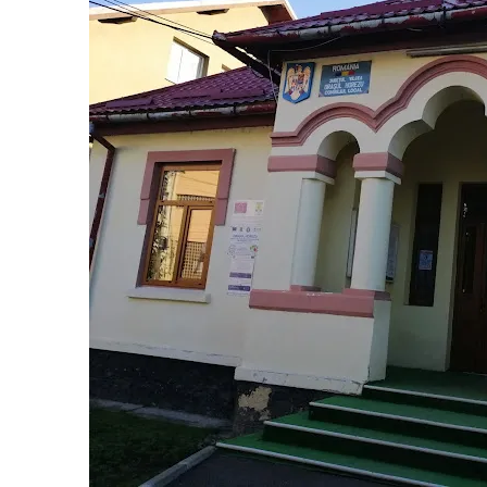
Vâlcea