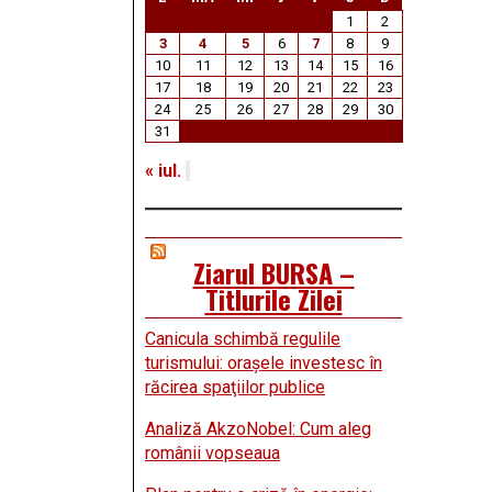
1
2
3
4
5
6
7
8
9
10
11
12
13
14
15
16
17
18
19
20
21
22
23
24
25
26
27
28
29
30
31
« iul.
Ziarul BURSA –
Titlurile Zilei
Canicula schimbă regulile
turismului: oraşele investesc în
răcirea spaţiilor publice
Analiză AkzoNobel: Cum aleg
românii vopseaua