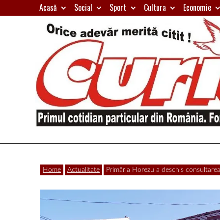
Skip
Acasă
Social
Sport
Cultura
Economie
to
content
Primul
Curierul
cotidian
Home
Actualitate
Primăria Horezu a deschis consultarea 
particular
de
din
România