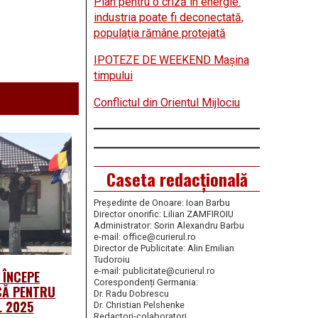
Plan pentru o criză în energie:
industria poate fi deconectată,
populaţia rămâne protejată
IPOTEZE DE WEEKEND Maşina
timpului
Conflictul din Orientul Mijlociu
Caseta redacțională
Președinte de Onoare: Ioan Barbu
Director onorific: Lilian ZAMFIROIU
Administrator: Sorin Alexandru Barbu
e-mail: office@curierul.ro
Director de Publicitate: Alin Emilian
Tudoroiu
e-mail: publicitate@curierul.ro
 ÎNCEPE
Corespondenți Germania:
CĂ PENTRU
Dr. Radu Dobrescu
L 2025
Dr. Christian Pelshenke
Redactori-colaboratori