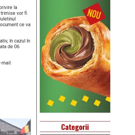
rivire la
trimise vor fi
Buletinul
 document ce va
tiv, în cazul în
data de 06
-mail:
Categorii