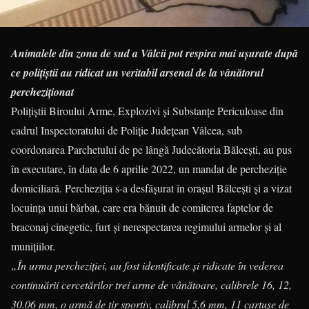
Animalele din zona de sud a Vâlcii pot respira mai ușurate după
ce polițiștii au ridicat un veritabil arsenal de la vânătorul
percheziționat
Polițiștii Biroului Arme, Explozivi și Substanțe Periculoase din
cadrul Inspectoratului de Poliție Județean Vâlcea, sub
coordonarea Parchetului de pe lângă Judecătoria Bălcești, au pus
în executare, în data de 6 aprilie 2022, un mandat de percheziție
domiciliară. Percheziția s-a desfășurat în orașul Bălcești și a vizat
locuința unui bărbat, care era bănuit de comiterea faptelor de
braconaj cinegetic, furt și nerespectarea regimului armelor și al
munițiilor.
„În urma percheziției, au fost identificate și ridicate în vederea
continuării cercetărilor trei arme de vânătoare, calibrele 16, 12,
30.06 mm, o armă de tir sportiv, calibrul 5,6 mm, 11 cartușe de