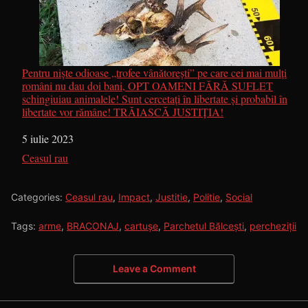
Pentru niște odioase „trofee vânătorești” pe care cei mai mulți
români nu dau doi bani, OPT OAMENI FĂRĂ SUFLET
schingiuiau animalele! Sunt cercetați în libertate și probabil în
libertate vor rămâne! TRĂIASCĂ JUSTIȚIA!
Dată
5 iulie 2023
În legătură cu
Ceasul rau
Categories:
Ceasul rau
,
Impact
,
Justitie
,
Politie
,
Social
Tags:
arme
,
BRACONAJ
,
cartușe
,
Parchetul Bălcești
,
percheziții
Leave a Comment