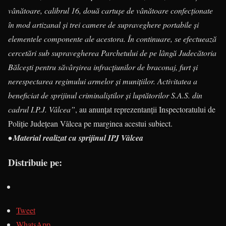
vânătoare, calibrul 16, două cartușe de vânătoare confecționate
în mod artizanal și trei camere de supraveghere portabile și
elementele componente ale acestora. În continuare, se efectuează
cercetări sub supravegherea Parchetului de pe lângă Judecătoria
Bălcești pentru săvârșirea infracțiunilor de braconaj, furt și
nerespectarea regimului armelor și munițiilor. Activitatea a
beneficiat de sprijinul criminaliștilor și luptătorilor S.A.S. din
cadrul I.P.J. Vâlcea”
, au anunțat reprezentanții Inspectoratului de
Poliție Județean Vâlcea pe marginea acestui subiect.
• Material realizat cu sprijinul IPJ Vâlcea
Distribuie pe:
Tweet
WhatsApp