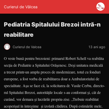
Curierul de Vâlcea
Pediatria Spitalului Brezoi intră-n
reabilitare
Curierul de Valcea
13 ani ago
O veste bună pentru brezoieni: primarul Robert Schell va reabilita
secţia de Pediatrie a Spitalului Orăşe­nesc. Deşi unitatea medicală
a trecut printr-un amplu proces de moder­ni­zare, totul cu fonduri
europene, a fost vorba de reabilitarea doar a Ambu­la­toriului de
specialitate. Aşa se face că, la solicitarea dr. Vasile Cerbu, direc­to­
rul Spitalului Brezoi, autorităţile locale s-au conformat şi, cât de
curând, vor de­mara şi lucrările propriu-zise. „Tre­buie reabilitat
acoperişul în întregime şi izolată clădirea. După estimările mele,