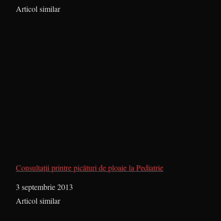
În legătură cu
Articol similar
Consultații printre picături de ploaie la Pediatrie
Dată
3 septembrie 2013
În legătură cu
Articol similar