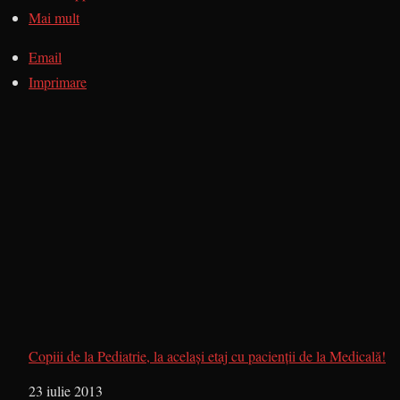
Mai mult
Email
Imprimare
Copiii de la Pediatrie, la același etaj cu pacienții de la Medicală!
Dată
23 iulie 2013