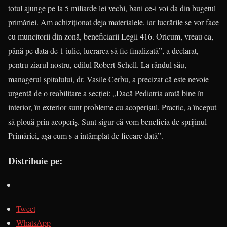
totul ajunge pe la 5 miliarde lei vechi, bani ce-i voi da din bugetul
pri­mă­riei. Am achiziţionat deja mate­ria­lele, iar lucrările se vor face
cu mun­ci­torii din zonă, beneficiarii Legii 416. Oricum, vreau ca,
până pe data de 1 iulie, lucrarea să fie finalizată”, a de­cla­rat,
pentru ziarul nostru, edilul Robert Schell. La rân­dul său,
managerul spitalului, dr. Vasile Cerbu, a precizat că este nevoie
urgentă de o reabilitare a secţiei: „Dacă Pediatria arată bine în
interior, în exterior sunt pro­ble­­me cu acoperişul. Practic, a început
să plouă prin acoperiş. Sunt sigur că vom be­neficia de sprijinul
Primăriei, aşa cum s-a întâmplat de fiecare dată”.
Distribuie pe:
Tweet
WhatsApp