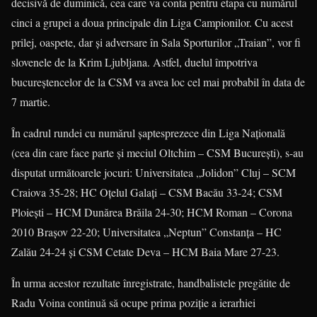
decisivă de duminică, cea care va conta pentru etapa cu numărul
cinci a grupei a doua principale din Liga Campionilor. Cu acest
prilej, oaspete, dar şi adversare în Sala Sporturilor
„
Traian”, vor fi
slovenele de la Krim Ljubljana. Astfel, duelul împotriva
bucureştencelor de la CSM va avea loc cel mai probabil în data de
7 martie.
În cadrul rundei cu numărul şaptesprezece din Liga Naţională
(cea din care face parte şi meciul Oltchim – CSM Bucureşti), s-au
disputat următoarele jocuri: Universitatea
„
Jolidon” Cluj – SCM
Craiova 35-28; HC Oţelul Galaţi – CSM Bacău 33-24; CSM
Ploieşti – HCM Dunărea Brăila 24-30; HCM Roman – Corona
2010 Braşov 22-20; Universitatea
„
Neptun” Constanţa – HC
Zalău 24-24 şi CSM Cetate Deva – HCM Baia Mare 27-23.
În urma acestor rezultate înregistrate, handbalistele pregătite de
Radu Voina continuă să ocupe prima poziţie a ierarhiei