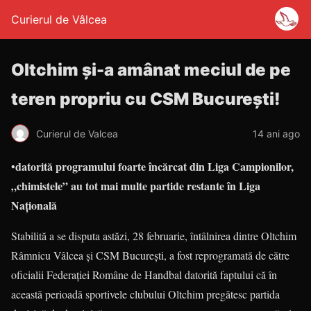
Curierul de Vâlcea
Oltchim şi-a amânat meciul de pe
teren propriu cu CSM Bucureşti!
Curierul de Valcea
14 ani ago
datorită programului foarte încărcat din Liga Campionilor,
•
„chimistele” au tot mai multe partide restante în Liga
Naţională
Stabilită a se disputa astăzi, 28 februarie, întâlnirea dintre Oltchim
Râmnicu Vâlcea şi CSM Bucureşti, a fost reprogramată de către
oficialii Federaţiei Române de Handbal datorită faptului că în
această perioadă sportivele clubului Oltchim pregătesc partida