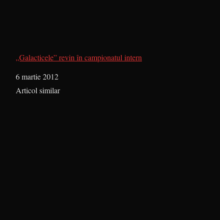
„Galacticele” revin în campionatul intern
Dată
6 martie 2012
În legătură cu
Articol similar