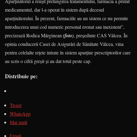
Aparținătorul a reușit prelungirea tratamentului, farmacia a primit
medicamentul, dar l-a operat în sistem după decesul
aparținătorului. În prezent, farmaciile au un sistem ce nu permite
introducerea unui cod numeric personal eronat sau inexistent”,
precizează Rodica Mărginean
(foto)
, preșe­dinte CAS Vâlcea. În
opinia conducerii Casei de Asigu­rări de Sănătate Vâlcea, vina
pentru celelalte rețete intrate în sistem aparține prescriptorilor care
au scris o cifră greșit și au dat totul peste cap.
Distribuie pe:
Tweet
WhatsApp
Mai mult
Email