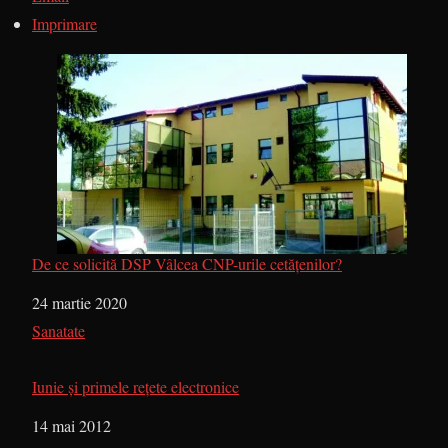
Imprimare
De ce solicită DSP Vâlcea CNP-urile cetățenilor?
Dată
24 martie 2020
În legătură cu
Sanatate
Iunie şi primele reţete electronice
Dată
14 mai 2012