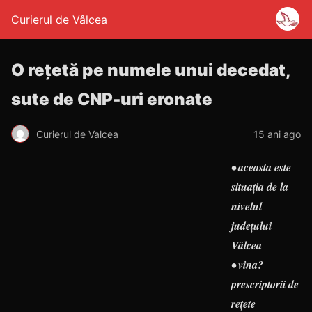
Curierul de Vâlcea
O rețetă pe numele unui decedat,
sute de CNP-uri eronate
Curierul de Valcea
15 ani ago
• aceasta este
situația de la
nivelul
județului
Vâlcea
• vina?
prescriptorii de
rețete