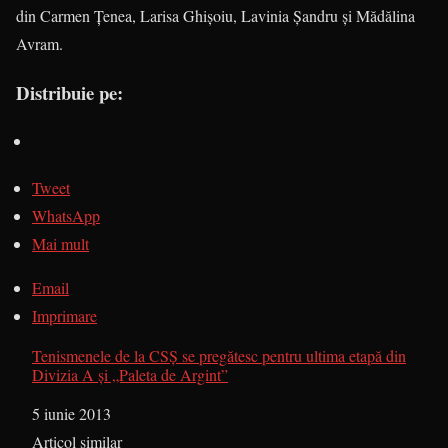
din Carmen Ţenea, Larisa Ghişoiu, Lavinia Şandru şi Mădălina
Avram.
Distribuie pe:
Tweet
WhatsApp
Mai mult
Email
Imprimare
Tenismenele de la CSŞ se pregătesc pentru ultima etapă din
Divizia A şi „Paleta de Argint”
Dată
5 iunie 2013
În legătură cu
Articol similar