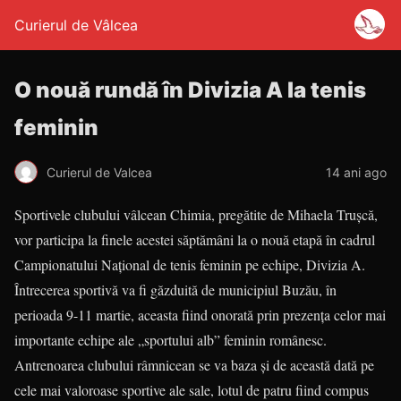
Curierul de Vâlcea
O nouă rundă în Divizia A la tenis
feminin
Curierul de Valcea
14 ani ago
Sportivele clubului vâlcean Chi­mia, pregătite de Mihaela Truşcă,
vor participa la finele acestei săp­tă­mâni la o nouă etapă în cadrul
Campionatului Naţional de tenis feminin pe echipe, Divizia A.
Între­cerea sportivă va fi găzduită de municipiul Buzău, în
perioada 9-11 martie, aceasta fiind onorată prin pre­zenţa celor mai
importante echi­pe ale „sportului alb” feminin ro­mâ­nesc.
Antrenoarea clubului râmni­cean se va baza şi de această dată pe
cele mai valoroase sportive ale sale, lotul de patru fiind compus