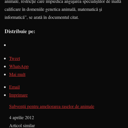
animale, restricţie care împiedica angajarea specialiștilor de înaltă
calificare în domeniile genetica animală, matematică și
informatică”, se arată în documentul citat.
Distribuie pe:
Tweet
WhatsApp
Mai mult
Email
Imprimare
Subvenţii pentru ameliorarea raselor de animale
Dată
4 aprilie 2012
În legătură cu
Articol similar