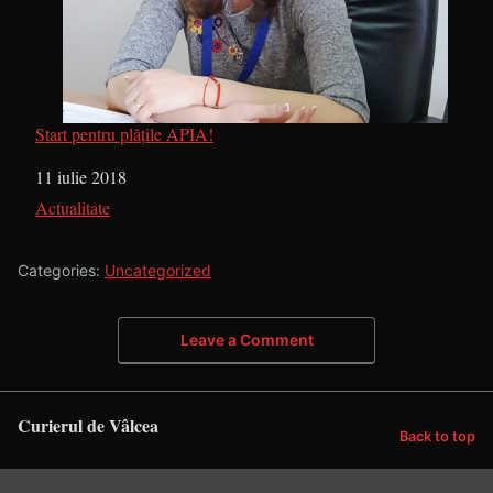
Start pentru plățile APIA!
Dată
11 iulie 2018
În legătură cu
Actualitate
Categories:
Uncategorized
Leave a Comment
Curierul de Vâlcea
Back to top