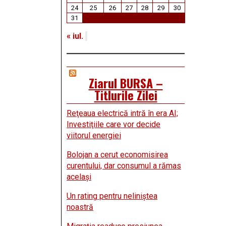
24
25
26
27
28
29
30
31
« iul.
Ziarul BURSA –
Titlurile Zilei
Reţeaua electrică intră în era AI;
Investiţiile care vor decide
viitorul energiei
Bolojan a cerut economisirea
curentului, dar consumul a rămas
acelaşi
Un rating pentru neliniştea
noastră