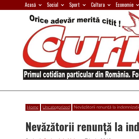
Skip
Acasă
Social
Sport
Cultura
Economie
to
content
Primul
Curierul
cotidian
Home
Uncategorized
Nevăzătorii renunţă la indemnizaţi
particular
de
din
Nevăzătorii renunţă la in
România