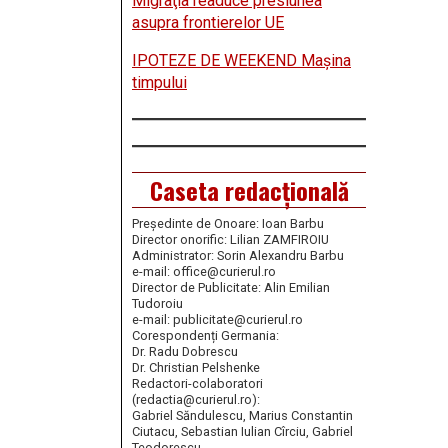
Migraţia readuce presiunea
asupra frontierelor UE
IPOTEZE DE WEEKEND Maşina
timpului
Caseta redacțională
Președinte de Onoare: Ioan Barbu
Director onorific: Lilian ZAMFIROIU
Administrator: Sorin Alexandru Barbu
e-mail: office@curierul.ro
Director de Publicitate: Alin Emilian
Tudoroiu
e-mail: publicitate@curierul.ro
Corespondenți Germania:
Dr. Radu Dobrescu
Dr. Christian Pelshenke
Redactori-colaboratori
(redactia@curierul.ro):
Gabriel Săndulescu, Marius Constantin
Ciutacu, Sebastian Iulian Cîrciu, Gabriel
Teodorescu