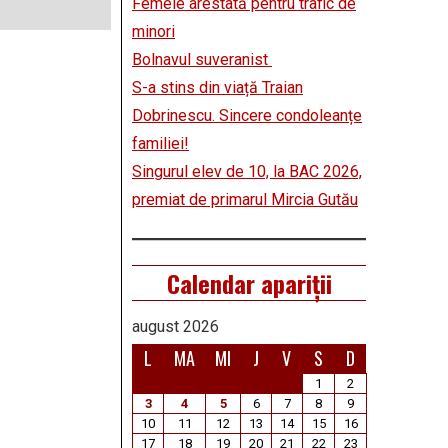
Femeie arestată pentru trafic de
minori
Bolnavul suveranist
S-a stins din viață Traian
Dobrinescu. Sincere condoleanțe
familiei!
Singurul elev de 10, la BAC 2026,
premiat de primarul Mircia Gutău
Calendar apariții
august 2026
L
MA
MI
J
V
S
D
1
2
3
4
5
6
7
8
9
10
11
12
13
14
15
16
17
18
19
20
21
22
23