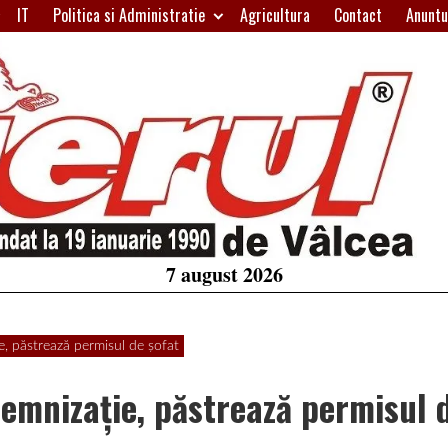
IT
Politica si Administratie
Agricultura
Contact
Anuntu
H
W
A
7 august 2026
e, păstrează permisul de şofat
demnizaţie, păstrează permisul 