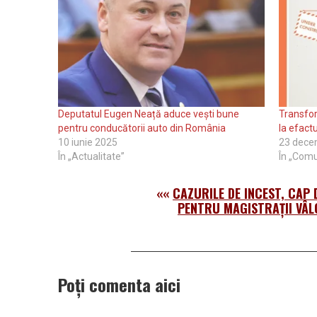
Deputatul Eugen Neață aduce vești bune
Transfor
pentru conducătorii auto din România
la efact
10 iunie 2025
23 dece
În „Actualitate”
În „Comu
««
CAZURILE DE INCEST, CAP 
PENTRU MAGISTRAŢII VÂL
Poți comenta aici