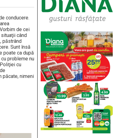
 de conducere.
uarea
 Vorbim de cei
situaţii când
ă, păstrând
cere. Sunt însă
se poate ca după
el cu probleme nu
Poliţiei cu
 de
n păcate, nimeni