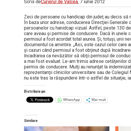
Scris de
Curierul de Valcea
, 7 iunie 2012
Vâlcea
Zeci de persoane cu handicap din judeţ au decis să r
În baza unor adrese, conducerea Direcţiei Generale d
persoanelor cu hanidcap vizual. Astfel, peste 130 de 
care aveau şi permise de conducere. Dacă în unele ca
permisul a fost acordat total aiurea. Şi, totuşi, unii
documentul ca amintire. „Aici, este cazul celor care 
şi cazuri când permisul a fost obţinut după încadrare
încadrarea ca nevăzător să obţii permisul de conducer
a mai fost evaluat. Le-am trimis adrese cetăţenilor de
permis de conducere. Mulţi au renunţat la indemnizaţi
reprezentanţii clinicilor universitare sau de Colegiu
nu este tras la răspundere într-o astfel de situaţie, ia
Distribuie pe:
WhatsApp
Mai mult
Similare