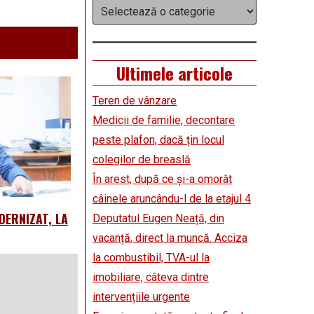
Categorii
Ultimele articole
Teren de vânzare
Medicii de familie, decontare
peste plafon, dacă țin locul
colegilor de breaslă
În arest, după ce și-a omorât
câinele aruncându-l de la etajul 4
DERNIZAT, LA
Deputatul Eugen Neață, din
vacanță, direct la muncă. Acciza
la combustibil, TVA-ul la
imobiliare, câteva dintre
intervențiile urgente