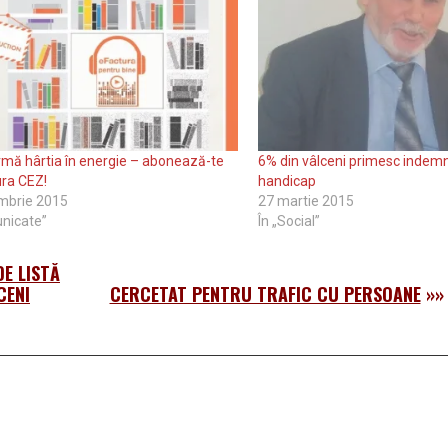
mă hârtia în energie – abonează-te
6% din vâlceni primesc indemn
ura CEZ!
handicap
mbrie 2015
27 martie 2015
nicate”
În „Social”
DE LISTĂ
CENI
CERCETAT PENTRU TRAFIC CU PERSOANE
»»