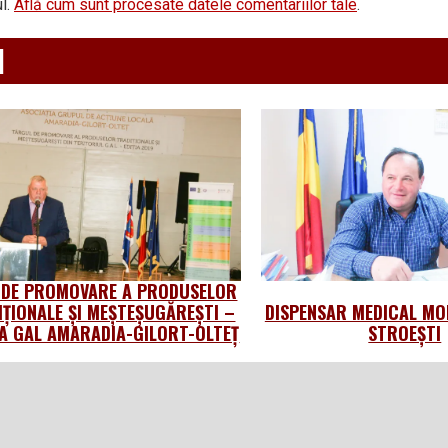
l.
Află cum sunt procesate datele comentariilor tale
.
d
 DE PROMOVARE A PRODUSELOR
IȚIONALE ȘI MEȘTEȘUGĂREȘTI –
DISPENSAR MEDICAL MO
 GAL AMARADIA-GILORT-OLTEȚ
STROEȘTI