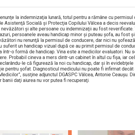
enunţe la indemnizaţia lunară, totul pentru a rămâne cu permisul
e Asistenţă Socială şi Protecţia Copilului Vâlcea a decis reeval
nevăzători şi alte persoane cu indemnizaţii au fost reverificate.
zuri, persoanele aveau handicap minor şi puteau şofa, au fost şi 
 nevăzători nu renunţă la permisul de conducere, dar nici nu şofeaz
au suferit un handicap vizual după ce au primit permisul de condu
a într-o formă de handicap. Vina este a medicilor evaluatori. Nu 
e. Probabil cineva a mers dintr-un cabinet în altul cu fişa, iar c
clarându-le că figurează la noi cu handicap, dar şi în evidebţele 
e pentru şofat. Diagnosticul medicului nu poate fi infirmat decât
l Medicilor”, susţine adjunctul DGASPC Vâlcea, Antonie Ceauşu. Di
r banii daţi aiurea nu vor putea fi recuperaţi.