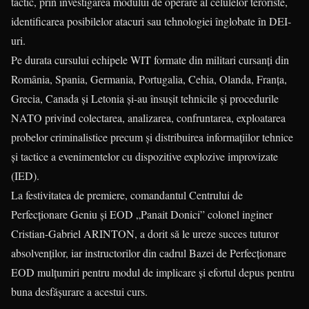
tactic, prin investigarea modului de operare al celulelor teroriste,
identificarea posibilelor atacuri sau tehnologiei înglobate în DEI-
uri.
Pe durata cursului echipele WIT formate din militari cursanți din
România, Spania, Germania, Portugalia, Cehia, Olanda, Franța,
Grecia, Canada și Letonia și-au însușit tehnicile și procedurile
NATO privind colectarea, analizarea, confruntarea, exploatarea
probelor criminalistice precum și distribuirea informațiilor tehnice
și tactice a evenimentelor cu dispozitive explozive improvizate
(IED).
La festivitatea de premiere, comandantul Centrului de
Perfecționare Geniu și EOD „Panait Donici” colonel inginer
Cristian-Gabriel ARINTON, a dorit să le ureze succes tuturor
absolvenților, iar instructorilor din cadrul Bazei de Perfecționare
EOD mulțumiri pentru modul de implicare și efortul depus pentru
buna desfășurare a acestui curs.