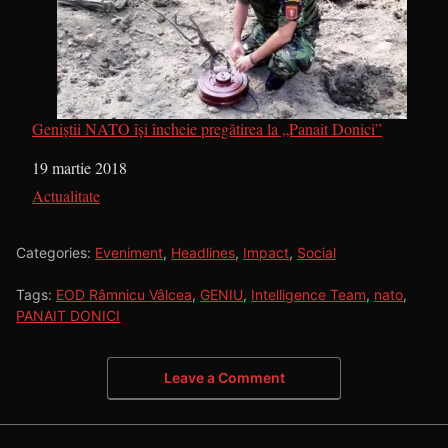
Geniștii NATO își încheie pregătirea la „Panait Donici”
Dată
19 martie 2018
În legătură cu
Actualitate
Categories:
Eveniment
,
Headlines
,
Impact
,
Social
Tags:
EOD Râmnicu Vâlcea
,
GENIU
,
Intelligence Team
,
nato
,
PANAIT DONICI
Leave a Comment