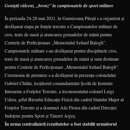
Geniștii vâlceni, „bronz” la campionatele de sport militare
În perioada 24-28 mai 2021, în Garnizoana Pitești s-a organizat și
desfășurat etapa pe forțele terestre a Campionatelor militare de
cros, tenis de masă și aruncarea grenadelor de mână pentru
Centrele de Perfecționare „Memorialul Szilard Balogh”.
Campionatele militare s-au desfășurat pentru disciplinele cros,
tenis de masă și aruncarea grenadelor de mână și sunt destinate
pentru Centrele de Perfecționare „Memorialul Szilard Balogh”.
Ceremonia de premiere s-a desfășurat în prezența colonelului
Gabriel Chilău, locțiitorul comandantului Școlii de Instruire
Interarme a Forțelor Terestre, a locotenentului-colonel Luigi
Udrea, șeful Biroului Educație Fizică din cadrul Statului Major al
Forțelor Terestre și a doamnei Alis Florea din cadrul Direcției
Județene pentru Sport și Tineret Argeș.
În urma centralizării rezultatelor a fost stabilit următorul