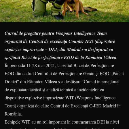
Cursul de pregătire pentru Weapons Intelligence Team
organizat de Centrul de excelență Counter IED (dispozitive
explozive improvizate – DEI) din Madrid s-a desfășurat cu
sprijinul Bazei de perfecționare EOD de la Râmnicu Vâlcea
În perioada 11-28 mai 2021, la sediul Bazei de Perfecționare
EOD din cadrul Centrului de Perfecționare Geniu și EOD „Panait
Donici” din Râmnicu Vâlcea s-a desfăşurat Cursul internațional
de exploatare tactică și analiză tehnică a incidentelor cu
dispozitive explozive improvizate WIT (Weapons Intelligence
Team) organizat de către Centrul de Excelenţă C-IED Madrid în
România.
Echipele WIT au un rol important în contracararea DEI la nivel