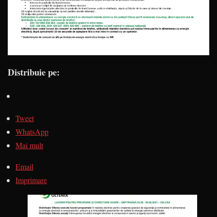
Distribuie pe:
Tweet
WhatsApp
Mai mult
Email
Imprimare