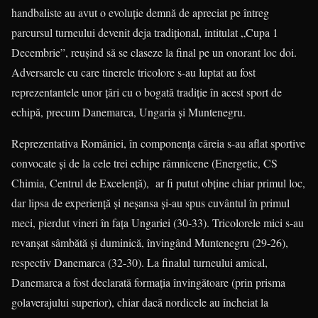
handbaliste au avut o evoluţie demnă de apreciat pe întreg
parcursul turneului devenit deja tradiţional, intitulat „Cupa 1
Decembrie”, reuşind să se claseze la final pe un onorant loc doi.
Adversarele cu care tinerele tricolore s-au luptat au fost
reprezentantele unor ţări cu o bogată tradiţie în acest sport de
echipă, precum Danemarca, Ungaria şi Muntenegru.
Reprezentativa României, în componenţa căreia s-au aflat sportive
convocate şi de la cele trei echipe râmnicene (Energetic, CS
Chimia, Centrul de Excelenţă), ar fi putut obţine chiar primul loc,
dar lipsa de experienţă şi neşansa şi-au spus cuvântul în primul
meci, pierdut vineri în faţa Ungariei (30-33). Tricolorele mici s-au
revanşat sâmbătă şi duminică, învingând Muntenegru (29-26),
respectiv Danemarca (32-30). La finalul turneului amical,
Danemarca a fost declarată formaţia învingătoare (prin prisma
golaverajului superior), chiar dacă nordicele au încheiat la