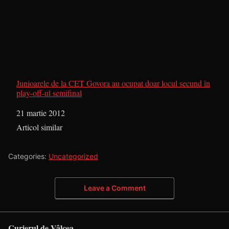
Junioarele de la CET Govora au ocupat doar locul secund în
play-off-ul semifinal
Dată
21 martie 2012
În legătură cu
Articol similar
Categories:
Uncategorized
Leave a Comment
Curierul de Vâlcea