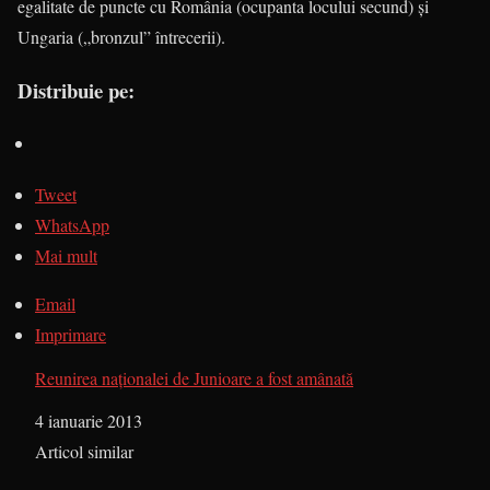
egalitate de puncte cu România (ocupanta locului secund) şi
Ungaria („bronzul” întrecerii).
Distribuie pe:
Tweet
WhatsApp
Mai mult
Email
Imprimare
Reunirea naţionalei de Junioare a fost amânată
Dată
4 ianuarie 2013
În legătură cu
Articol similar