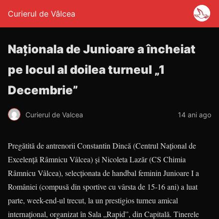
Curierul de Vâlcea
Naţionala de Junioare a încheiat
pe locul al doilea turneul „1
Decembrie”
Curierul de Valcea
14 ani ago
Pregătită de antrenorii Constantin Dincă (Centrul Naţional de
Excelenţă Râmnicu Vâlcea) şi Nicoleta Lazăr (CS Chimia
Râmnicu Vâlcea), selecţionata de handbal feminin Junioare I a
României (compusă din sportive cu vârsta de 15-16 ani) a luat
parte, week-end-ul trecut, la un prestigios turneu amical
internaţional, organizat în Sala „Rapid”, din Capitală. Tinerele