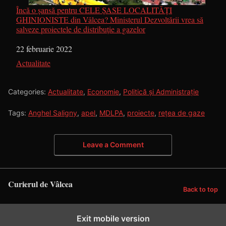
Încă o șansă pentru CELE ȘASE LOCALITĂȚI
GHINIONISTE din Vâlcea? Ministerul Dezvoltării vrea să
salveze proiectele de distribuție a gazelor
Dată
22 februarie 2022
În legătură cu
Actualitate
Categories:
Actualitate
,
Economie
,
Politică și Administrație
Tags:
Anghel Saligny
,
apel
,
MDLPA
,
proiecte
,
rețea de gaze
Leave a Comment
Curierul de Vâlcea
Back to top
Exit mobile version