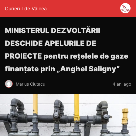
Curierul de Vâlcea
MINISTERUL DEZVOLTĂRII
DESCHIDE APELURILE DE
PROIECTE pentru rețelele de gaze
finanțate prin „Anghel Saligny”
Marius Ciutacu
4 ani ago