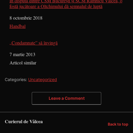
În disputa dintre CSM București și SCM Râmnicu Vâlcea, o
fostă jucătoare a Oltchimului dă semnalul de luptă
Dată
8 octombrie 2018
În legătură cu
Handbal
„Condamnate” să învingă
Dată
7 martie 2013
În legătură cu
Articol similar
Categories:
Uncategorized
Leave a Comment
Curierul de Vâlcea
Back to top